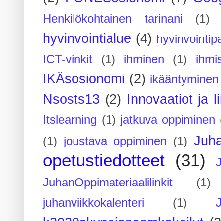
Henkilökohtainen tarinani
(1)
hyvinvointialue
(4)
hyvinvointipa
ICT-vinkit
(1)
ihminen
(1)
ihmi
IKÄsosionomi
(2)
ikääntyminen
Nsosts13
(2)
Innovaatiot ja l
Itslearning
(1)
jatkuva oppiminen
Juh
(1)
joustava oppiminen
(1)
opetustiedotteet
(31)
JuhanOppimateriaalilinkit
(1)
juhanviikkokalenteri
(1)