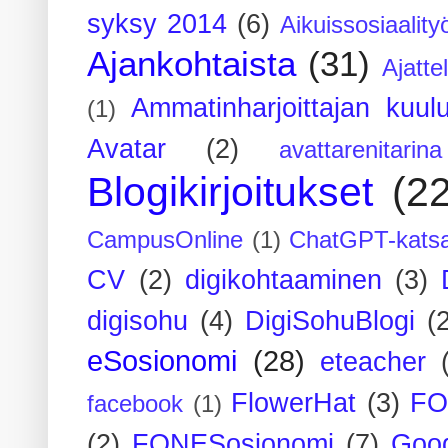
syksy 2014
(6)
Aikuissosiaality
Ajankohtaista
(31)
Ajatte
Ammatinharjoittajan kuul
(1)
Avatar
(2)
avattarenitarina
Blogikirjoitukset
(2
CampusOnline
(1)
ChatGPT-kats
CV
(2)
digikohtaaminen
(3)
digisohu
(4)
DigiSohuBlogi
(
eSosionomi
(28)
eteacher
FlowerHat
(3)
FO
facebook
(1)
(2)
FONESosionomi
(7)
Goog