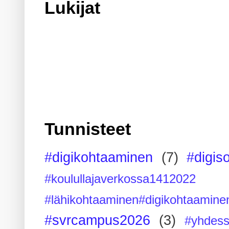
Lukijat
Tunnisteet
#digikohtaaminen
(7)
#digis
#koulullajaverkossa1412022
#lähikohtaaminen#digikohtaamine
#svrcampus2026
(3)
#yhdess