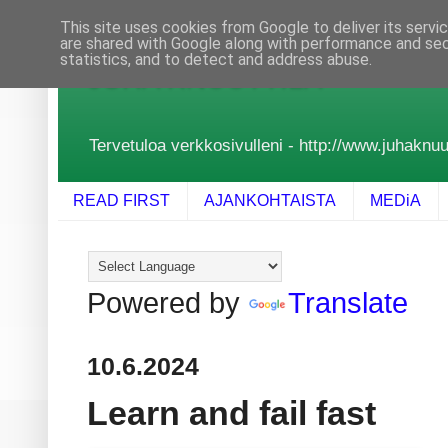
This site uses cookies from Google to deliver its servi
are shared with Google along with performance and secu
statistics, and to detect and address abuse.
JUHA KNUUTTILA
Tervetuloa verkkosivulleni - http://www.juhaknuutt
READ FIRST
AJANKOHTAISTA
MEDiA
Powered by
Translate
10.6.2024
Learn and fail fast