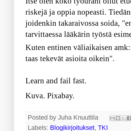
Itse olen koko työurani ollut etu
riskejä ja oppia nopeasti. Tiedä
joidenkin takaraivossa soida, "ent
tarvittaessa lääkärin työstä esim
Kuten entinen väliaikaisen amk:n 
taas tekevät asioita oikein".
Learn and fail fast.
Kuva. Pixabay.
Posted by
Juha Knuuttila
Labels:
Blogikirjoitukset
,
TKI