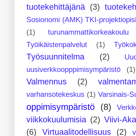
tuotekehittäjänä
(3)
tuotekeh
Sosionomi (AMK) TKI-projektiopis
(1)
turunammattikorkeakoulu
Työikäistenpalvelut
(1)
Työko
Työsuunnitelma
(2)
Uu
uusiverkkoopppimisympäristö
(1)
Valmennus
(2)
valmenta
varhansotekeskus
(1)
Varsinais-S
oppimisympäristö
(8)
Verkk
viikkokuulumisia
(2)
Viivi-Ak
(6)
Virtuaalitodellisuus
(2)