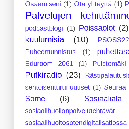
Osaamiseni
(1)
Ota yhteyttä
(1)
P
Palvelujen kehittämin
Poissaolot
(2)
podcastblogi
(1)
kuulumisia
(10)
PSOSS2
puhettaso
Puheentunnistus
(1)
Eduroom 2061
(1)
Puistomäk
Putkiradio
(23)
Rästipalautusl
sentoisenturunuutiset
(1)
Seuraa 
Some
(6)
Sosiaaliala
sosiaalihuollonpalvelutehtävät
sosiaalihuoltosotendigitalisatiossa