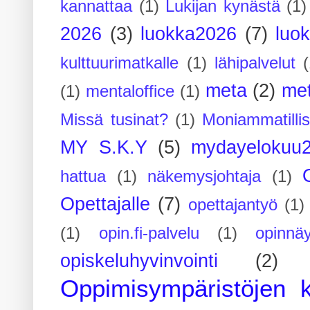
kannattaa
(1)
Lukijan kynästä
(1)
2026
(3)
luokka2026
(7)
luo
kulttuurimatkalle
(1)
lähipalvelut
(
meta
(2)
me
(1)
mentaloffice
(1)
Missä tusinat?
(1)
Moniammatilli
MY S.K.Y
(5)
mydayelokuu
hattua
(1)
näkemysjohtaja
(1)
Opettajalle
(7)
opettajantyö
(1)
(1)
opin.fi-palvelu
(1)
opinnäy
opiskeluhyvinvointi
(2)
Oppimisympäristöjen k