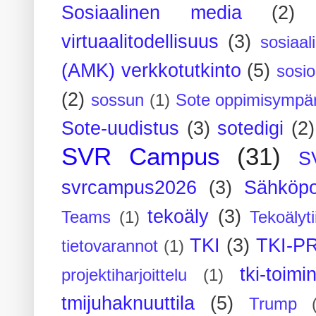
Sosiaalinen media
(2)
virtuaalitodellisuus
(3)
sosiaal
(AMK) verkkotutkinto
(5)
sosi
(2)
sossun
(1)
Sote oppimisympär
Sote-uudistus
(3)
sotedigi
(2)
SVR Campus
(31)
S
svrcampus2026
(3)
Sähköpo
tekoäly
(3)
Teams
(1)
Tekoälyti
TKI
(3)
TKI-P
tietovarannot
(1)
tki-toimi
projektiharjoittelu
(1)
tmijuhaknuuttila
(5)
Trump