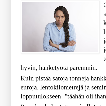
s
hyvin, hanketyötä paremmin.
Kuin
pistää satoja tonneja hank
euroja, lentokilometrejä ja semi
lopputulokseen -"täähän oli ihan 