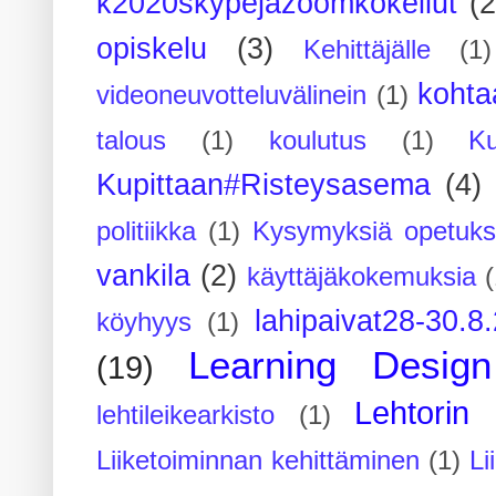
k2020skypejazoomkokeilut
(2
opiskelu
(3)
Kehittäjälle
(1)
kohta
videoneuvotteluvälinein
(1)
talous
(1)
koulutus
(1)
Ku
Kupittaan#Risteysasema
(4)
politiikka
(1)
Kysymyksiä opetuks
vankila
(2)
käyttäjäkokemuksia
(
lahipaivat28-30.8
köyhyys
(1)
Learning Design
(19)
Lehtorin 
lehtileikearkisto
(1)
Liiketoiminnan kehittäminen
(1)
Li