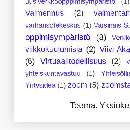
uusiverkkoopppimisympäristö
(1)
Valmennus
(2)
valmenta
varhansotekeskus
(1)
Varsinais-S
oppimisympäristö
(8)
Verkk
viikkokuulumisia
(2)
Viivi-Ak
(6)
Virtuaalitodellisuus
(2)
yhteiskuntavastuu
(1)
Yhteisöll
zoom
(5)
zoomsta
Yritysidea
(1)
Teema: Yksinker