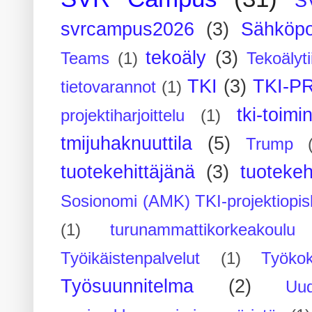
S
svrcampus2026
(3)
Sähköpo
tekoäly
(3)
Teams
(1)
Tekoälyti
TKI
(3)
TKI-P
tietovarannot
(1)
tki-toimi
projektiharjoittelu
(1)
tmijuhaknuuttila
(5)
Trump
tuotekehittäjänä
(3)
tuotekeh
Sosionomi (AMK) TKI-projektiopis
(1)
turunammattikorkeakoulu
Työikäistenpalvelut
(1)
Työko
Työsuunnitelma
(2)
Uu