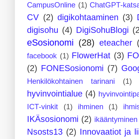
CampusOnline
(1)
ChatGPT-kats
CV
(2)
digikohtaaminen
(3)
digisohu
(4)
DigiSohuBlogi
(
eSosionomi
(28)
eteacher
FlowerHat
(3)
FO
facebook
(1)
(2)
FONESosionomi
(7)
Goog
Henkilökohtainen tarinani
(1)
hyvinvointialue
(4)
hyvinvointipa
ICT-vinkit
(1)
ihminen
(1)
ihmi
IKÄsosionomi
(2)
ikääntyminen
Nsosts13
(2)
Innovaatiot ja l