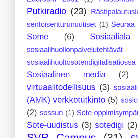
Putkiradio
(23)
Rästipalautusl
sentoisenturunuutiset
(1)
Seuraa 
Some
(6)
Sosiaaliala
sosiaalihuollonpalvelutehtävät
sosiaalihuoltosotendigitalisatiossa
Sosiaalinen media
(2)
virtuaalitodellisuus
(3)
sosiaal
(AMK) verkkotutkinto
(5)
sosi
(2)
sossun
(1)
Sote oppimisympär
Sote-uudistus
(3)
sotedigi
(2)
SVR Campus
(31)