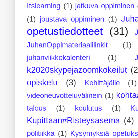
Itslearning
(1)
jatkuva oppiminen
Juh
(1)
joustava oppiminen
(1)
opetustiedotteet
(31)
JuhanOppimateriaalilinkit
(1)
juhanviikkokalenteri
(1)
k2020skypejazoomkokeilut
(2
opiskelu
(3)
Kehittäjälle
(1)
kohta
videoneuvotteluvälinein
(1)
talous
(1)
koulutus
(1)
Ku
Kupittaan#Risteysasema
(4)
politiikka
(1)
Kysymyksiä opetuks