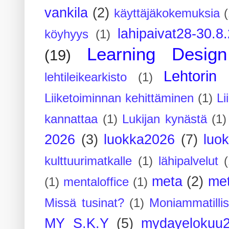
vankila
(2)
käyttäjäkokemuksia
(
lahipaivat28-30.8
köyhyys
(1)
Learning Design
(19)
Lehtorin 
lehtileikearkisto
(1)
Liiketoiminnan kehittäminen
(1)
Li
kannattaa
(1)
Lukijan kynästä
(1)
2026
(3)
luokka2026
(7)
luo
kulttuurimatkalle
(1)
lähipalvelut
(
meta
(2)
me
(1)
mentaloffice
(1)
Missä tusinat?
(1)
Moniammatilli
MY S.K.Y
(5)
mydayelokuu