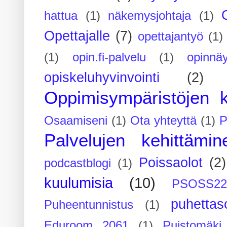
hattua
(1)
näkemysjohtaja
(1)
Opettajalle
(7)
opettajantyö
(1)
(1)
opin.fi-palvelu
(1)
opinnäy
opiskeluhyvinvointi
(2)
Oppimisympäristöjen k
Osaamiseni
(1)
Ota yhteyttä
(1)
P
Palvelujen kehittämin
Poissaolot
(2)
podcastblogi
(1)
kuulumisia
(10)
PSOSS2
puhettaso
Puheentunnistus
(1)
Eduroom 2061
(1)
Puistomäk