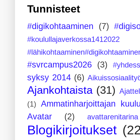
Tunnisteet
#digikohtaaminen
(7)
#digis
#koulullajaverkossa1412022
#lähikohtaaminen#digikohtaamine
#svrcampus2026
(3)
#yhdess
syksy 2014
(6)
Aikuissosiaality
Ajankohtaista
(31)
Ajatte
Ammatinharjoittajan kuul
(1)
Avatar
(2)
avattarenitarina
Blogikirjoitukset
(2