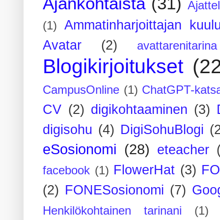
Ajankohtaista
(31)
Ajatte
Ammatinharjoittajan kuul
(1)
Avatar
(2)
avattarenitarina
Blogikirjoitukset
(2
CampusOnline
(1)
ChatGPT-kats
CV
(2)
digikohtaaminen
(3)
digisohu
(4)
DigiSohuBlogi
(
eSosionomi
(28)
eteacher
FlowerHat
(3)
FO
facebook
(1)
(2)
FONESosionomi
(7)
Goog
Henkilökohtainen tarinani
(1)