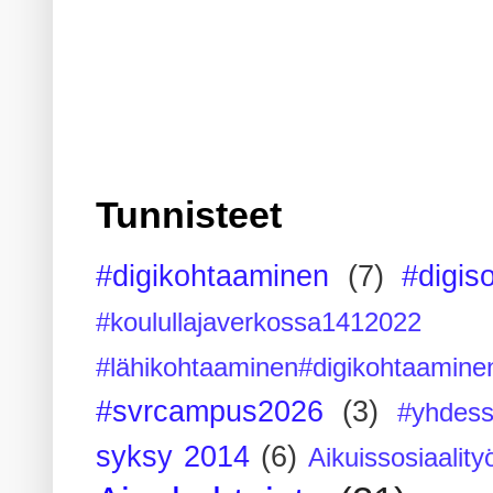
Tunnisteet
#digikohtaaminen
(7)
#digis
#koulullajaverkossa1412022
#lähikohtaaminen#digikohtaamine
#svrcampus2026
(3)
#yhdess
syksy 2014
(6)
Aikuissosiaality