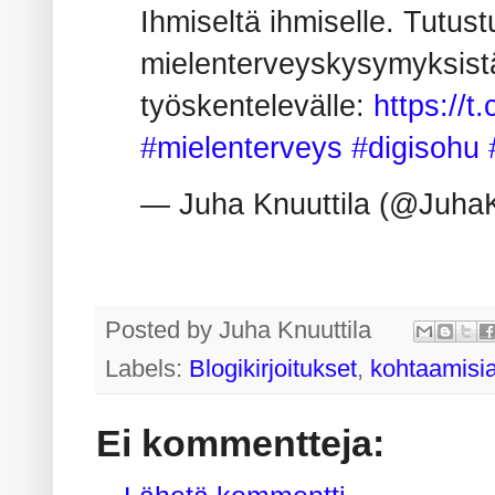
Ihmiseltä ihmiselle. Tutus
mielenterveyskysymyksistä
työskentelevälle:
https://
#mielenterveys
#digisohu
— Juha Knuuttila (@JuhaK
Posted by
Juha Knuuttila
Labels:
Blogikirjoitukset
,
kohtaamisi
Ei kommentteja: