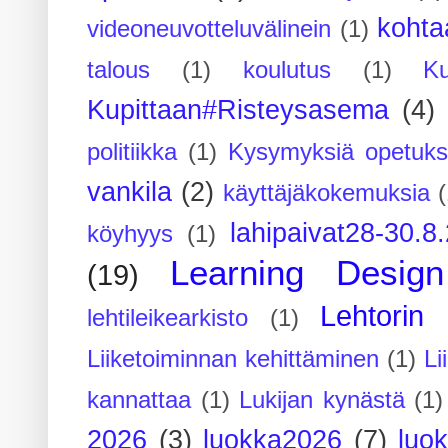
kohta
videoneuvotteluvälinein
(1)
talous
(1)
koulutus
(1)
Ku
Kupittaan#Risteysasema
(4)
politiikka
(1)
Kysymyksiä opetuks
vankila
(2)
käyttäjäkokemuksia
(
lahipaivat28-30.8
köyhyys
(1)
Learning Design
(19)
Lehtorin 
lehtileikearkisto
(1)
Liiketoiminnan kehittäminen
(1)
Li
kannattaa
(1)
Lukijan kynästä
(1)
2026
(3)
luokka2026
(7)
luo