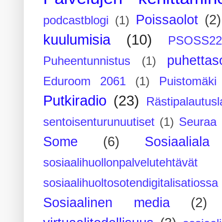
Poissaolot
(2)
podcastblogi
(1)
kuulumisia
(10)
PSOSS2
puhettaso
Puheentunnistus
(1)
Eduroom 2061
(1)
Puistomäk
Putkiradio
(23)
Rästipalautusl
sentoisenturunuutiset
(1)
Seuraa 
Some
(6)
Sosiaaliala
sosiaalihuollonpalvelutehtävät
sosiaalihuoltosotendigitalisatiossa
Sosiaalinen media
(2)