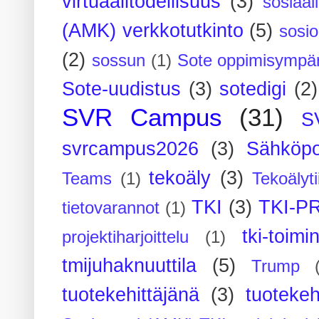
virtuaalitodellisuus
(3)
sosiaal
(AMK) verkkotutkinto
(5)
sosi
(2)
sossun
(1)
Sote oppimisympär
Sote-uudistus
(3)
sotedigi
(2)
SVR Campus
(31)
S
svrcampus2026
(3)
Sähköpo
tekoäly
(3)
Teams
(1)
Tekoälyti
TKI
(3)
TKI-P
tietovarannot
(1)
tki-toimi
projektiharjoittelu
(1)
tmijuhaknuuttila
(5)
Trump
tuotekehittäjänä
(3)
tuotekeh