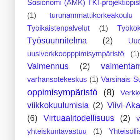
Sosionomi (AMK) TKI-projektiopis
(1)
turunammattikorkeakoulu
Työikäistenpalvelut
(1)
Työko
Työsuunnitelma
(2)
Uu
uusiverkkoopppimisympäristö
(1)
Valmennus
(2)
valmenta
varhansotekeskus
(1)
Varsinais-S
oppimisympäristö
(8)
Verkk
viikkokuulumisia
(2)
Viivi-Ak
(6)
Virtuaalitodellisuus
(2)
yhteiskuntavastuu
(1)
Yhteisöll