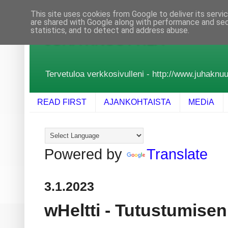
This site uses cookies from Google to deliver its servi
are shared with Google along with performance and secu
statistics, and to detect and address abuse.
JUHA KNUUTTILA
Tervetuloa verkkosivulleni - http://www.juhaknuutt
READ FIRST
AJANKOHTAISTA
MEDiA
Powered by
Translate
3.1.2023
wHeltti - Tutustumisen