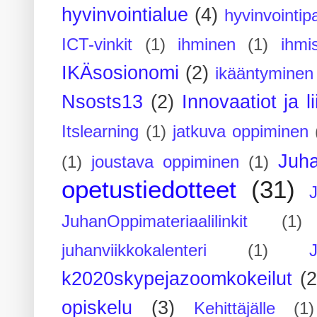
hyvinvointialue
(4)
hyvinvointipa
ICT-vinkit
(1)
ihminen
(1)
ihmi
IKÄsosionomi
(2)
ikääntyminen
Nsosts13
(2)
Innovaatiot ja l
Itslearning
(1)
jatkuva oppiminen
Juh
(1)
joustava oppiminen
(1)
opetustiedotteet
(31)
JuhanOppimateriaalilinkit
(1)
juhanviikkokalenteri
(1)
k2020skypejazoomkokeilut
(2
opiskelu
(3)
Kehittäjälle
(1)