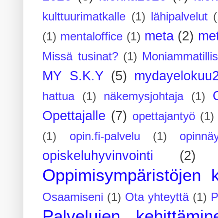
kulttuurimatkalle
(1)
lähipalvelut
(
meta
(2)
me
(1)
mentaloffice
(1)
Missä tusinat?
(1)
Moniammatilli
MY S.K.Y
(5)
mydayelokuu
hattua
(1)
näkemysjohtaja
(1)
Opettajalle
(7)
opettajantyö
(1)
(1)
opin.fi-palvelu
(1)
opinnäy
opiskeluhyvinvointi
(2)
Oppimisympäristöjen k
Osaamiseni
(1)
Ota yhteyttä
(1)
P
Palvelujen kehittämin