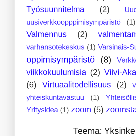
Työsuunnitelma
(2)
Uu
uusiverkkoopppimisympäristö
(1)
Valmennus
(2)
valmenta
varhansotekeskus
(1)
Varsinais-S
oppimisympäristö
(8)
Verkk
viikkokuulumisia
(2)
Viivi-Ak
(6)
Virtuaalitodellisuus
(2)
yhteiskuntavastuu
(1)
Yhteisöll
zoom
(5)
zoomsta
Yritysidea
(1)
Teema: Yksinker