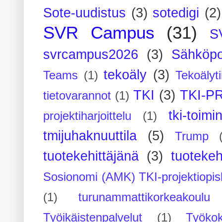
Sote-uudistus
(3)
sotedigi
(2)
SVR Campus
(31)
S
svrcampus2026
(3)
Sähköpo
tekoäly
(3)
Teams
(1)
Tekoälyti
TKI
(3)
TKI-P
tietovarannot
(1)
tki-toimi
projektiharjoittelu
(1)
tmijuhaknuuttila
(5)
Trump
tuotekehittäjänä
(3)
tuotekeh
Sosionomi (AMK) TKI-projektiopis
(1)
turunammattikorkeakoulu
Työikäistenpalvelut
(1)
Työko