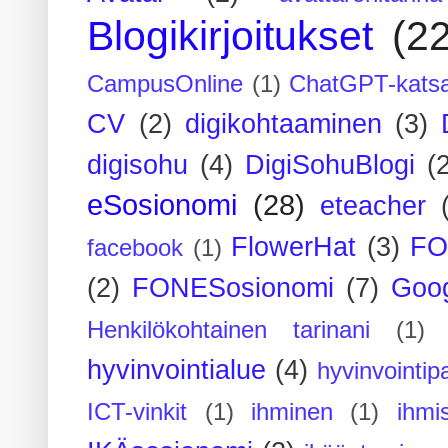
Blogikirjoitukset
(2
CampusOnline
(1)
ChatGPT-kats
CV
(2)
digikohtaaminen
(3)
digisohu
(4)
DigiSohuBlogi
(
eSosionomi
(28)
eteacher
FlowerHat
(3)
FO
facebook
(1)
(2)
FONESosionomi
(7)
Goog
Henkilökohtainen tarinani
(1)
hyvinvointialue
(4)
hyvinvointipa
ICT-vinkit
(1)
ihminen
(1)
ihmi