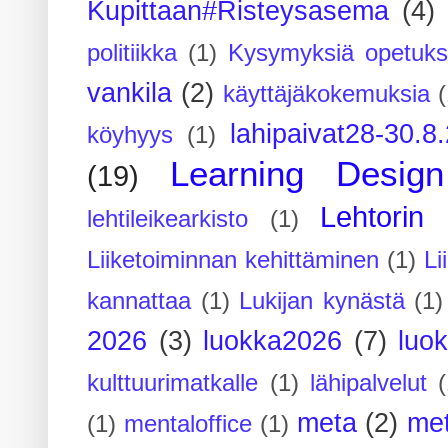
Kupittaan#Risteysasema
(4)
politiikka
(1)
Kysymyksiä opetuks
vankila
(2)
käyttäjäkokemuksia
(
lahipaivat28-30.8
köyhyys
(1)
Learning Design
(19)
Lehtorin 
lehtileikearkisto
(1)
Liiketoiminnan kehittäminen
(1)
Li
kannattaa
(1)
Lukijan kynästä
(1)
2026
(3)
luokka2026
(7)
luo
kulttuurimatkalle
(1)
lähipalvelut
(
meta
(2)
me
(1)
mentaloffice
(1)