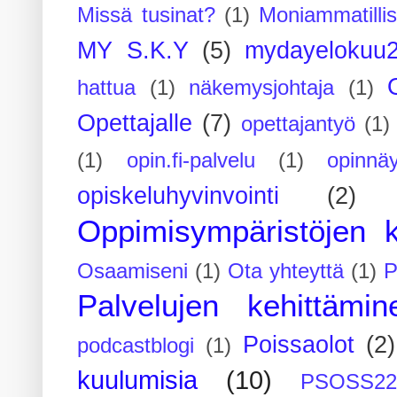
Missä tusinat?
(1)
Moniammatilli
MY S.K.Y
(5)
mydayelokuu
hattua
(1)
näkemysjohtaja
(1)
Opettajalle
(7)
opettajantyö
(1)
(1)
opin.fi-palvelu
(1)
opinnäy
opiskeluhyvinvointi
(2)
Oppimisympäristöjen k
Osaamiseni
(1)
Ota yhteyttä
(1)
P
Palvelujen kehittämin
Poissaolot
(2)
podcastblogi
(1)
kuulumisia
(10)
PSOSS2