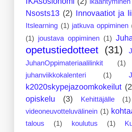
IKÄsosionomi
(2)
ikääntyminen
Nsosts13
(2)
Innovaatiot ja l
Itslearning
(1)
jatkuva oppiminen
Juh
(1)
joustava oppiminen
(1)
opetustiedotteet
(31)
JuhanOppimateriaalilinkit
(1)
juhanviikkokalenteri
(1)
k2020skypejazoomkokeilut
(2
opiskelu
(3)
Kehittäjälle
(1)
kohta
videoneuvotteluvälinein
(1)
talous
(1)
koulutus
(1)
Ku