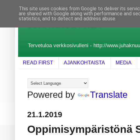
This site uses cookies from Google to deliver its servi
are shared with Google along with performance and secu
statistics, and to detect and address abuse.
JUHA KNUUTTILA
Tervetuloa verkkosivulleni - http://www.juhaknuutt
READ FIRST
AJANKOHTAISTA
MEDiA
Powered by
Translate
21.1.2019
Oppimisympäristönä 