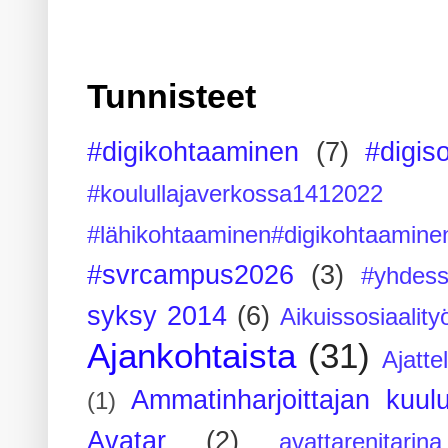
Tunnisteet
#digikohtaaminen
(7)
#digis
#koulullajaverkossa1412022
#lähikohtaaminen#digikohtaamine
#svrcampus2026
(3)
#yhdess
syksy 2014
(6)
Aikuissosiaality
Ajankohtaista
(31)
Ajatte
Ammatinharjoittajan kuul
(1)
Avatar
(2)
avattarenitarina