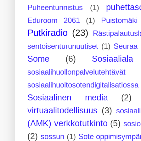
puhettaso
Puheentunnistus
(1)
Eduroom 2061
(1)
Puistomäk
Putkiradio
(23)
Rästipalautusl
sentoisenturunuutiset
(1)
Seuraa 
Some
(6)
Sosiaaliala
sosiaalihuollonpalvelutehtävät
sosiaalihuoltosotendigitalisatiossa
Sosiaalinen media
(2)
virtuaalitodellisuus
(3)
sosiaal
(AMK) verkkotutkinto
(5)
sosi
(2)
sossun
(1)
Sote oppimisympär