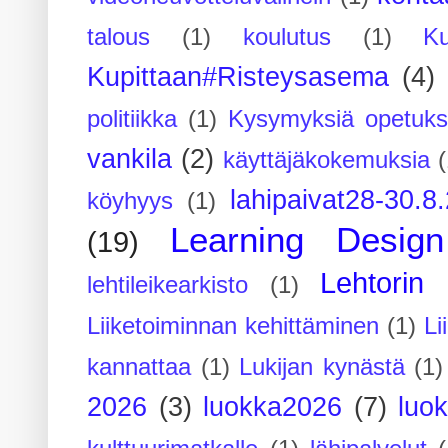
talous
(1)
koulutus
(1)
Ku
Kupittaan#Risteysasema
(4)
politiikka
(1)
Kysymyksiä opetuks
vankila
(2)
käyttäjäkokemuksia
(
lahipaivat28-30.8
köyhyys
(1)
Learning Design
(19)
Lehtorin 
lehtileikearkisto
(1)
Liiketoiminnan kehittäminen
(1)
Li
kannattaa
(1)
Lukijan kynästä
(1)
2026
(3)
luokka2026
(7)
luo