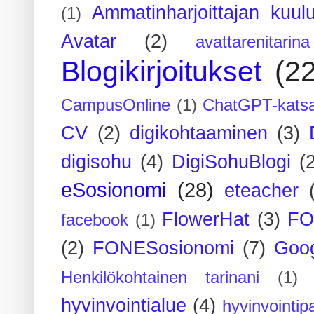
Ammatinharjoittajan kuul
(1)
Avatar
(2)
avattarenitarina
Blogikirjoitukset
(2
CampusOnline
(1)
ChatGPT-kats
CV
(2)
digikohtaaminen
(3)
digisohu
(4)
DigiSohuBlogi
(
eSosionomi
(28)
eteacher
FlowerHat
(3)
FO
facebook
(1)
(2)
FONESosionomi
(7)
Goog
Henkilökohtainen tarinani
(1)
hyvinvointialue
(4)
hyvinvointipa