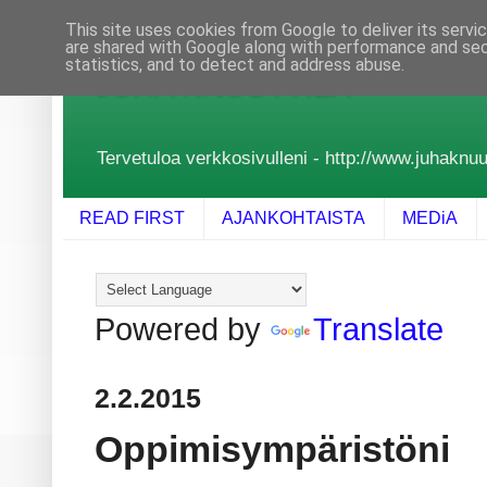
This site uses cookies from Google to deliver its servi
are shared with Google along with performance and secu
statistics, and to detect and address abuse.
JUHA KNUUTTILA
Tervetuloa verkkosivulleni - http://www.juhaknuutt
READ FIRST
AJANKOHTAISTA
MEDiA
Powered by
Translate
2.2.2015
Oppimisympäristöni