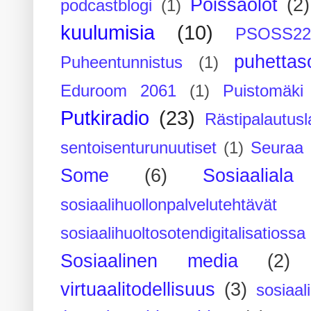
Poissaolot
(2)
podcastblogi
(1)
kuulumisia
(10)
PSOSS2
puhettaso
Puheentunnistus
(1)
Eduroom 2061
(1)
Puistomäk
Putkiradio
(23)
Rästipalautusl
sentoisenturunuutiset
(1)
Seuraa 
Some
(6)
Sosiaaliala
sosiaalihuollonpalvelutehtävät
sosiaalihuoltosotendigitalisatiossa
Sosiaalinen media
(2)
virtuaalitodellisuus
(3)
sosiaal