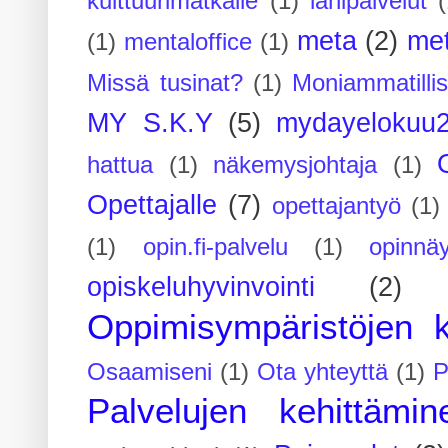
kulttuurimatkalle
(1)
lähipalvelut
(
meta
(2)
me
(1)
mentaloffice
(1)
Missä tusinat?
(1)
Moniammatilli
MY S.K.Y
(5)
mydayelokuu
hattua
(1)
näkemysjohtaja
(1)
Opettajalle
(7)
opettajantyö
(1)
(1)
opin.fi-palvelu
(1)
opinnäy
opiskeluhyvinvointi
(2)
Oppimisympäristöjen k
Osaamiseni
(1)
Ota yhteyttä
(1)
P
Palvelujen kehittämin