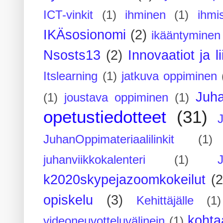
ICT-vinkit
(1)
ihminen
(1)
ihmi
IKÄsosionomi
(2)
ikääntyminen
Nsosts13
(2)
Innovaatiot ja l
Itslearning
(1)
jatkuva oppiminen
Juh
(1)
joustava oppiminen
(1)
opetustiedotteet
(31)
JuhanOppimateriaalilinkit
(1)
juhanviikkokalenteri
(1)
k2020skypejazoomkokeilut
(2
opiskelu
(3)
Kehittäjälle
(1)
kohta
videoneuvotteluvälinein
(1)