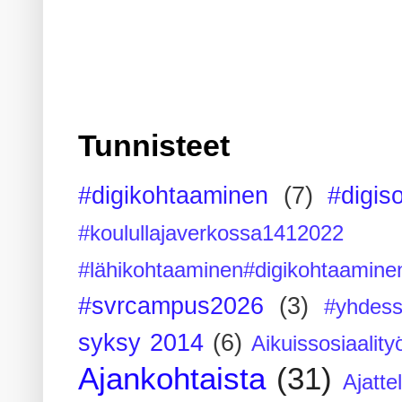
Tunnisteet
#digikohtaaminen
(7)
#digis
#koulullajaverkossa1412022
#lähikohtaaminen#digikohtaamine
#svrcampus2026
(3)
#yhdess
syksy 2014
(6)
Aikuissosiaality
Ajankohtaista
(31)
Ajatte