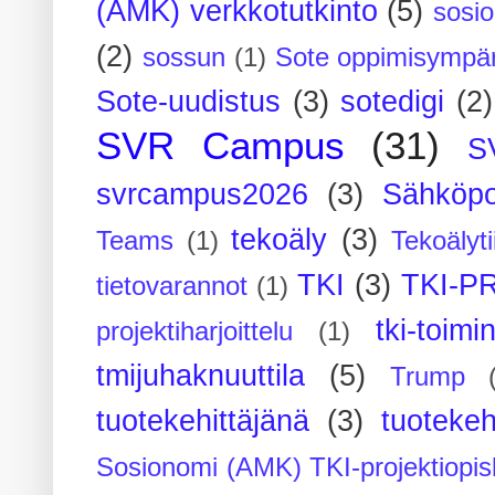
(AMK) verkkotutkinto
(5)
sosi
(2)
sossun
(1)
Sote oppimisympär
Sote-uudistus
(3)
sotedigi
(2)
SVR Campus
(31)
S
svrcampus2026
(3)
Sähköpo
tekoäly
(3)
Teams
(1)
Tekoälyti
TKI
(3)
TKI-P
tietovarannot
(1)
tki-toimi
projektiharjoittelu
(1)
tmijuhaknuuttila
(5)
Trump
tuotekehittäjänä
(3)
tuotekeh
Sosionomi (AMK) TKI-projektiopis