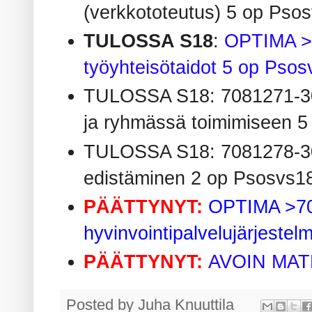
(verkkototeutus) 5 op Pso
TULOSSA S18
:
OPTIMA > 
työyhteisötaidot 5 op Pso
TULOSSA S18: 7081271-300
ja ryhmässä toimimiseen 
TULOSSA S18: 7081278-3001
edistäminen 2 op Psosvs
PÄÄTTYNYT:
OPTIMA >70
hyvinvointipalvelujärjestel
PÄÄTTYNYT:
AVOIN MATE
Posted by
Juha Knuuttila