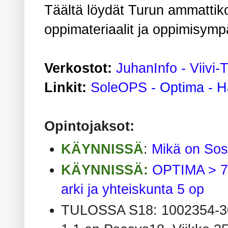
Täältä löydät Turun ammattikor
oppimateriaalit ja oppimisympä
Verkostot:
JuhanInfo
-
Viivi-
Linkit:
SoleOPS
-
Optima
-
H
Opintojaksot:
KÄYNNISSÄ
:
Mikä on So
KÄYNNISSÄ:
OPTIMA > 7
arki ja yhteiskunta 5 op
TULOSSA S18: 1002354-300