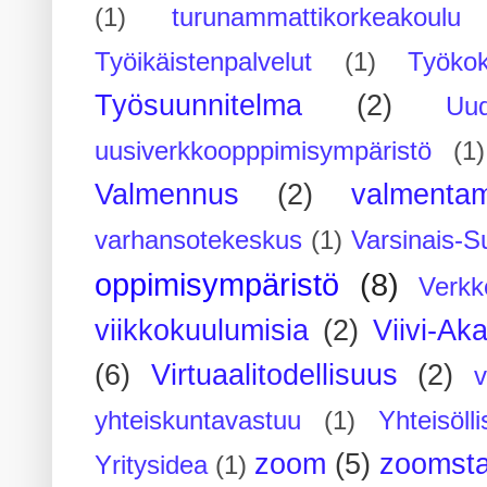
(1)
turunammattikorkeakoulu
Työikäistenpalvelut
(1)
Työko
Työsuunnitelma
(2)
Uu
uusiverkkoopppimisympäristö
(1)
Valmennus
(2)
valmenta
varhansotekeskus
(1)
Varsinais-S
oppimisympäristö
(8)
Verkk
viikkokuulumisia
(2)
Viivi-Ak
(6)
Virtuaalitodellisuus
(2)
yhteiskuntavastuu
(1)
Yhteisöll
zoom
(5)
zoomsta
Yritysidea
(1)