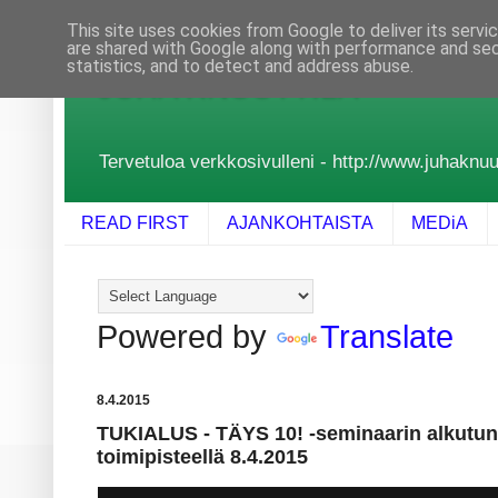
This site uses cookies from Google to deliver its servi
are shared with Google along with performance and secu
statistics, and to detect and address abuse.
JUHA KNUUTTILA
Tervetuloa verkkosivulleni - http://www.juhaknuutt
READ FIRST
AJANKOHTAISTA
MEDiA
Powered by
Translate
8.4.2015
TUKIALUS - TÄYS 10! -seminaarin alkutunn
toimipisteellä 8.4.2015