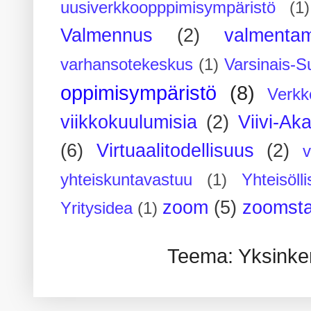
uusiverkkoopppimisympäristö
(1)
Valmennus
(2)
valmenta
varhansotekeskus
(1)
Varsinais-S
oppimisympäristö
(8)
Verkk
viikkokuulumisia
(2)
Viivi-Ak
(6)
Virtuaalitodellisuus
(2)
yhteiskuntavastuu
(1)
Yhteisöll
zoom
(5)
zoomsta
Yritysidea
(1)
Teema: Yksinker