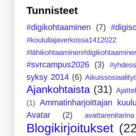
Tunnisteet
#digikohtaaminen
(7)
#digis
#koulullajaverkossa1412022
#lähikohtaaminen#digikohtaamine
#svrcampus2026
(3)
#yhdess
syksy 2014
(6)
Aikuissosiaality
Ajankohtaista
(31)
Ajatte
Ammatinharjoittajan kuul
(1)
Avatar
(2)
avattarenitarina
Blogikirjoitukset
(2