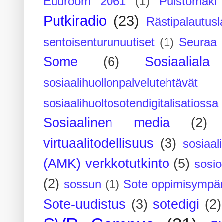
Eduroom 2061
(1)
Puistomäk
Putkiradio
(23)
Rästipalautusl
sentoisenturunuutiset
(1)
Seuraa 
Some
(6)
Sosiaaliala
sosiaalihuollonpalvelutehtävät
sosiaalihuoltosotendigitalisatiossa
Sosiaalinen media
(2)
virtuaalitodellisuus
(3)
sosiaal
(AMK) verkkotutkinto
(5)
sosi
(2)
sossun
(1)
Sote oppimisympär
Sote-uudistus
(3)
sotedigi
(2)