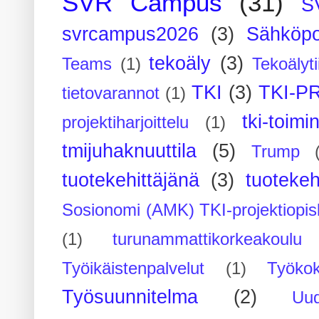
SVR Campus
(31)
S
svrcampus2026
(3)
Sähköpo
tekoäly
(3)
Teams
(1)
Tekoälyti
TKI
(3)
TKI-P
tietovarannot
(1)
tki-toimi
projektiharjoittelu
(1)
tmijuhaknuuttila
(5)
Trump
tuotekehittäjänä
(3)
tuotekeh
Sosionomi (AMK) TKI-projektiopis
(1)
turunammattikorkeakoulu
Työikäistenpalvelut
(1)
Työko
Työsuunnitelma
(2)
Uu