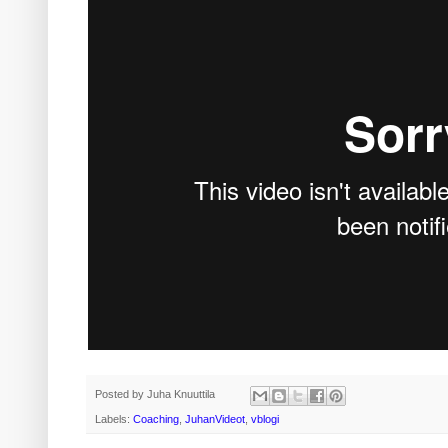
Posted by
Juha Knuuttila
Labels:
Coaching
,
JuhanVideot
,
vblogi