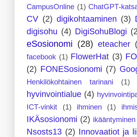
CampusOnline
(1)
ChatGPT-kats
CV
(2)
digikohtaaminen
(3)
digisohu
(4)
DigiSohuBlogi
(
eSosionomi
(28)
eteacher
FlowerHat
(3)
FO
facebook
(1)
(2)
FONESosionomi
(7)
Goog
Henkilökohtainen tarinani
(1)
hyvinvointialue
(4)
hyvinvointipa
ICT-vinkit
(1)
ihminen
(1)
ihmi
IKÄsosionomi
(2)
ikääntyminen
Nsosts13
(2)
Innovaatiot ja l