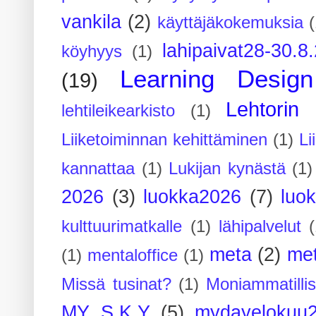
vankila
(2)
käyttäjäkokemuksia
(
lahipaivat28-30.8
köyhyys
(1)
Learning Design
(19)
Lehtorin 
lehtileikearkisto
(1)
Liiketoiminnan kehittäminen
(1)
Li
kannattaa
(1)
Lukijan kynästä
(1)
2026
(3)
luokka2026
(7)
luo
kulttuurimatkalle
(1)
lähipalvelut
(
meta
(2)
me
(1)
mentaloffice
(1)
Missä tusinat?
(1)
Moniammatilli
MY S.K.Y
(5)
mydayelokuu