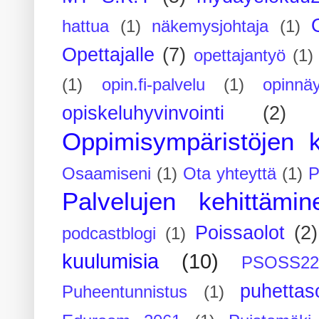
hattua
(1)
näkemysjohtaja
(1)
Opettajalle
(7)
opettajantyö
(1)
(1)
opin.fi-palvelu
(1)
opinnäy
opiskeluhyvinvointi
(2)
Oppimisympäristöjen k
Osaamiseni
(1)
Ota yhteyttä
(1)
P
Palvelujen kehittämin
Poissaolot
(2)
podcastblogi
(1)
kuulumisia
(10)
PSOSS2
puhettaso
Puheentunnistus
(1)