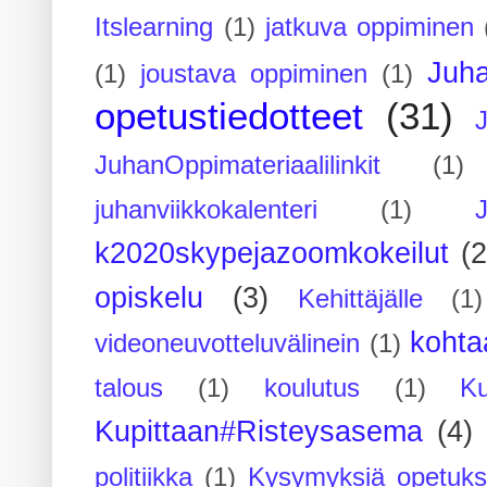
Itslearning
(1)
jatkuva oppiminen
Juh
(1)
joustava oppiminen
(1)
opetustiedotteet
(31)
JuhanOppimateriaalilinkit
(1)
juhanviikkokalenteri
(1)
k2020skypejazoomkokeilut
(2
opiskelu
(3)
Kehittäjälle
(1)
kohta
videoneuvotteluvälinein
(1)
talous
(1)
koulutus
(1)
Ku
Kupittaan#Risteysasema
(4)
politiikka
(1)
Kysymyksiä opetuks