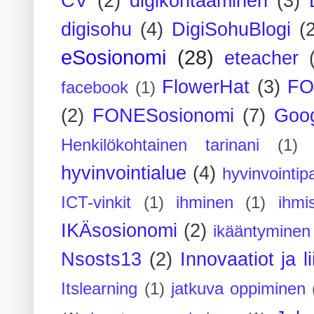
CV
(2)
digikohtaaminen
(3)
digisohu
(4)
DigiSohuBlogi
(
eSosionomi
(28)
eteacher
FlowerHat
(3)
FO
facebook
(1)
(2)
FONESosionomi
(7)
Goog
Henkilökohtainen tarinani
(1)
hyvinvointialue
(4)
hyvinvointipa
ICT-vinkit
(1)
ihminen
(1)
ihmi
IKÄsosionomi
(2)
ikääntyminen
Nsosts13
(2)
Innovaatiot ja l
Itslearning
(1)
jatkuva oppiminen