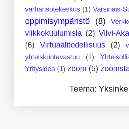
varhansotekeskus
(1)
Varsinais-S
oppimisympäristö
(8)
Verkk
viikkokuulumisia
(2)
Viivi-Ak
(6)
Virtuaalitodellisuus
(2)
yhteiskuntavastuu
(1)
Yhteisöll
zoom
(5)
zoomsta
Yritysidea
(1)
Teema: Yksinker