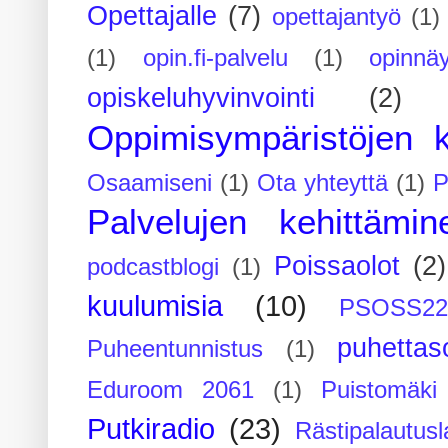
Opettajalle
(7)
opettajantyö
(1)
(1)
opin.fi-palvelu
(1)
opinnäy
opiskeluhyvinvointi
(2)
Oppimisympäristöjen k
Osaamiseni
(1)
Ota yhteyttä
(1)
P
Palvelujen kehittämin
Poissaolot
(2)
podcastblogi
(1)
kuulumisia
(10)
PSOSS2
puhettaso
Puheentunnistus
(1)
Eduroom 2061
(1)
Puistomäk
Putkiradio
(23)
Rästipalautusl