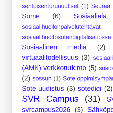
sentoisenturunuutiset
(1)
Seuraa 
Some
(6)
Sosiaaliala
sosiaalihuollonpalvelutehtävät
sosiaalihuoltosotendigitalisatiossa
Sosiaalinen media
(2)
virtuaalitodellisuus
(3)
sosiaal
(AMK) verkkotutkinto
(5)
sosi
(2)
sossun
(1)
Sote oppimisympär
Sote-uudistus
(3)
sotedigi
(2)
SVR Campus
(31)
S
svrcampus2026
(3)
Sähköpo