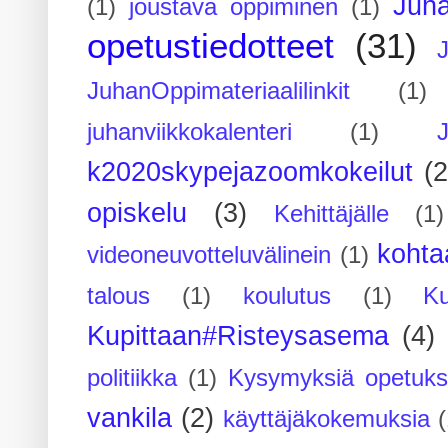
Juh
(1)
joustava oppiminen
(1)
opetustiedotteet
(31)
JuhanOppimateriaalilinkit
(1)
juhanviikkokalenteri
(1)
k2020skypejazoomkokeilut
(2
opiskelu
(3)
Kehittäjälle
(1)
kohta
videoneuvotteluvälinein
(1)
talous
(1)
koulutus
(1)
Ku
Kupittaan#Risteysasema
(4)
politiikka
(1)
Kysymyksiä opetuks
vankila
(2)
käyttäjäkokemuksia
(