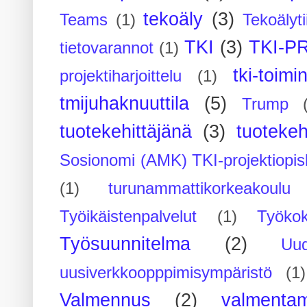
tekoäly
(3)
Teams
(1)
Tekoälyti
TKI
(3)
TKI-P
tietovarannot
(1)
tki-toimi
projektiharjoittelu
(1)
tmijuhaknuuttila
(5)
Trump
tuotekehittäjänä
(3)
tuotekeh
Sosionomi (AMK) TKI-projektiopis
(1)
turunammattikorkeakoulu
Työikäistenpalvelut
(1)
Työko
Työsuunnitelma
(2)
Uu
uusiverkkoopppimisympäristö
(1)
Valmennus
(2)
valmenta