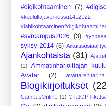
#digikohtaaminen
(7)
#digis
#koulullajaverkossa1412022
#lähikohtaaminen#digikohtaamine
#svrcampus2026
(3)
#yhdess
syksy 2014
(6)
Aikuissosiaality
Ajankohtaista
(31)
Ajatte
Ammatinharjoittajan kuul
(1)
Avatar
(2)
avattarenitarina
Blogikirjoitukset
(2
CampusOnline
(1)
ChatGPT-kats