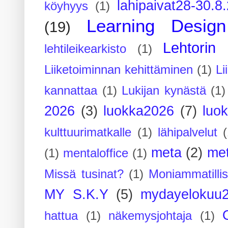
lahipaivat28-30.8
köyhyys
(1)
Learning Design
(19)
Lehtorin 
lehtileikearkisto
(1)
Liiketoiminnan kehittäminen
(1)
Li
kannattaa
(1)
Lukijan kynästä
(1)
2026
(3)
luokka2026
(7)
luo
kulttuurimatkalle
(1)
lähipalvelut
(
meta
(2)
me
(1)
mentaloffice
(1)
Missä tusinat?
(1)
Moniammatilli
MY S.K.Y
(5)
mydayelokuu
hattua
(1)
näkemysjohtaja
(1)