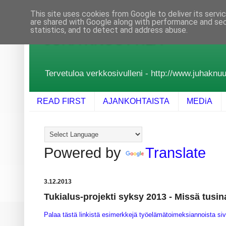
This site uses cookies from Google to deliver its servi
are shared with Google along with performance and secu
statistics, and to detect and address abuse.
JUHA KNUUTTILA
Tervetuloa verkkosivulleni - http://www.juhaknuutt
READ FIRST
AJANKOHTAISTA
MEDiA
Powered by
Translate
3.12.2013
Tukialus-projekti syksy 2013 - Missä tusin
Palaa tästä linkistä esimerkkejä työelämätoimeksiannoista siv