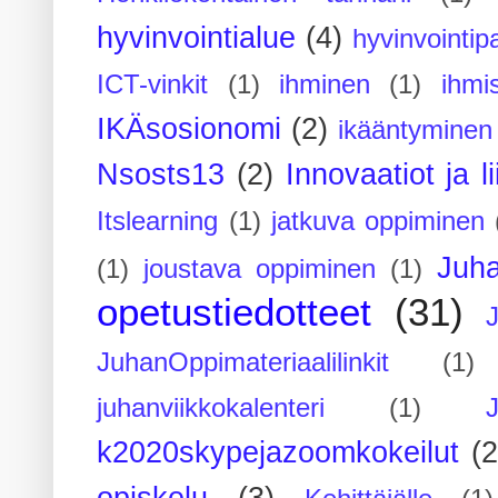
hyvinvointialue
(4)
hyvinvointipa
ICT-vinkit
(1)
ihminen
(1)
ihmi
IKÄsosionomi
(2)
ikääntyminen
Nsosts13
(2)
Innovaatiot ja l
Itslearning
(1)
jatkuva oppiminen
Juh
(1)
joustava oppiminen
(1)
opetustiedotteet
(31)
JuhanOppimateriaalilinkit
(1)
juhanviikkokalenteri
(1)
k2020skypejazoomkokeilut
(2