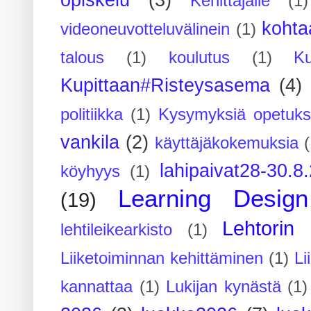
opiskelu
(3)
Kehittäjälle
(1)
kohta
videoneuvotteluvälinein
(1)
talous
(1)
koulutus
(1)
Ku
Kupittaan#Risteysasema
(4)
politiikka
(1)
Kysymyksiä opetuks
vankila
(2)
käyttäjäkokemuksia
(
lahipaivat28-30.8
köyhyys
(1)
Learning Design
(19)
Lehtorin 
lehtileikearkisto
(1)
Liiketoiminnan kehittäminen
(1)
Li
kannattaa
(1)
Lukijan kynästä
(1)