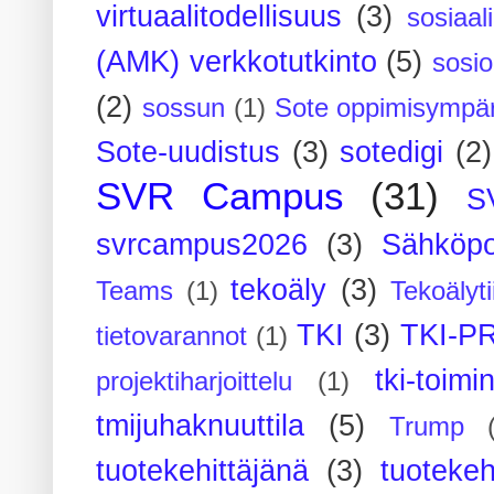
virtuaalitodellisuus
(3)
sosiaal
(AMK) verkkotutkinto
(5)
sosi
(2)
sossun
(1)
Sote oppimisympär
Sote-uudistus
(3)
sotedigi
(2)
SVR Campus
(31)
S
svrcampus2026
(3)
Sähköpo
tekoäly
(3)
Teams
(1)
Tekoälyti
TKI
(3)
TKI-P
tietovarannot
(1)
tki-toimi
projektiharjoittelu
(1)
tmijuhaknuuttila
(5)
Trump
tuotekehittäjänä
(3)
tuotekeh