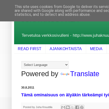
This site uses cookies from Google to deliver its servi
are shared with Google along with performance and secu
statistics, and to detect and address abuse.
JUHA KNUUTTILA
Tervetuloa verkkosivulleni - http://www.juhaknuutt
READ FIRST
AJANKOHTAISTA
MEDiA
Powered by
Translate
30.8.2011
Tämä ominaisuus on älyäkin tärkeämpi t
Posted by
Juha Knuuttila