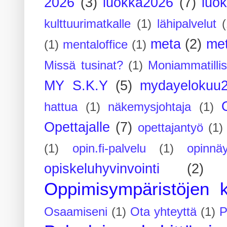
2026
(3)
luokka2026
(7)
luo
kulttuurimatkalle
(1)
lähipalvelut
(
meta
(2)
me
(1)
mentaloffice
(1)
Missä tusinat?
(1)
Moniammatilli
MY S.K.Y
(5)
mydayelokuu
hattua
(1)
näkemysjohtaja
(1)
Opettajalle
(7)
opettajantyö
(1)
(1)
opin.fi-palvelu
(1)
opinnäy
opiskeluhyvinvointi
(2)
Oppimisympäristöjen k
Osaamiseni
(1)
Ota yhteyttä
(1)
P