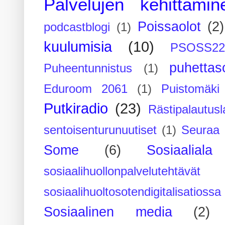
Palvelujen kehittämin
Poissaolot
(2)
podcastblogi
(1)
kuulumisia
(10)
PSOSS2
puhettaso
Puheentunnistus
(1)
Eduroom 2061
(1)
Puistomäk
Putkiradio
(23)
Rästipalautusl
sentoisenturunuutiset
(1)
Seuraa 
Some
(6)
Sosiaaliala
sosiaalihuollonpalvelutehtävät
sosiaalihuoltosotendigitalisatiossa
Sosiaalinen media
(2)