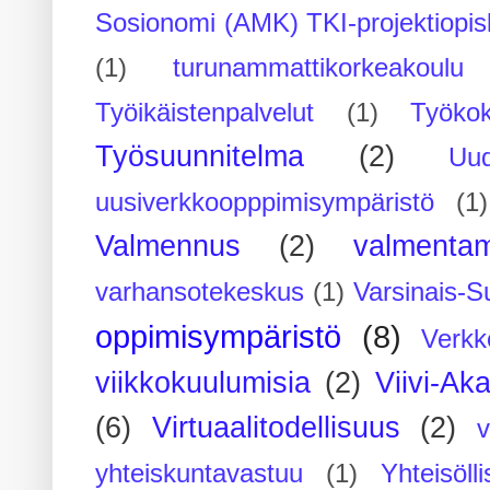
Sosionomi (AMK) TKI-projektiopis
(1)
turunammattikorkeakoulu
Työikäistenpalvelut
(1)
Työko
Työsuunnitelma
(2)
Uu
uusiverkkoopppimisympäristö
(1)
Valmennus
(2)
valmenta
varhansotekeskus
(1)
Varsinais-S
oppimisympäristö
(8)
Verkk
viikkokuulumisia
(2)
Viivi-Ak
(6)
Virtuaalitodellisuus
(2)
yhteiskuntavastuu
(1)
Yhteisöll