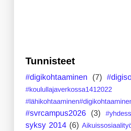
Tunnisteet
#digikohtaaminen
(7)
#digis
#koulullajaverkossa1412022
#lähikohtaaminen#digikohtaamine
#svrcampus2026
(3)
#yhdess
syksy 2014
(6)
Aikuissosiaality