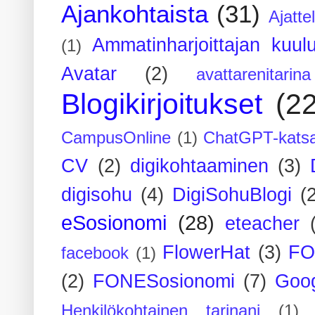
Ajankohtaista
(31)
Ajatte
Ammatinharjoittajan kuul
(1)
Avatar
(2)
avattarenitarina
Blogikirjoitukset
(2
CampusOnline
(1)
ChatGPT-kats
CV
(2)
digikohtaaminen
(3)
digisohu
(4)
DigiSohuBlogi
(
eSosionomi
(28)
eteacher
FlowerHat
(3)
FO
facebook
(1)
(2)
FONESosionomi
(7)
Goog
Henkilökohtainen tarinani
(1)