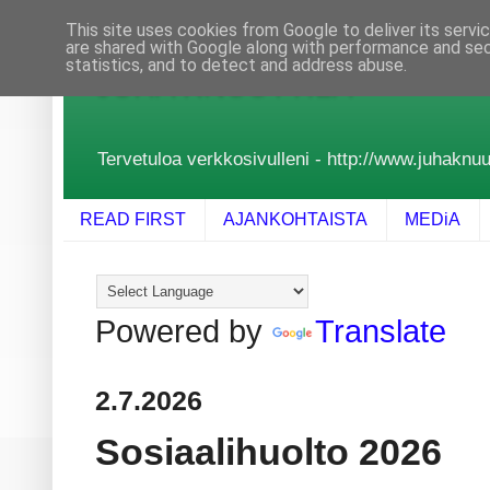
This site uses cookies from Google to deliver its servi
are shared with Google along with performance and secu
statistics, and to detect and address abuse.
JUHA KNUUTTILA
Tervetuloa verkkosivulleni - http://www.juhaknuutt
READ FIRST
AJANKOHTAISTA
MEDiA
Powered by
Translate
2.7.2026
Sosiaalihuolto 2026