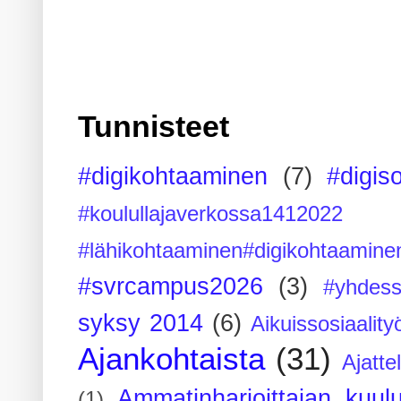
Tunnisteet
#digikohtaaminen
(7)
#digis
#koulullajaverkossa1412022
#lähikohtaaminen#digikohtaamine
#svrcampus2026
(3)
#yhdess
syksy 2014
(6)
Aikuissosiaality
Ajankohtaista
(31)
Ajatte
Ammatinharjoittajan kuul
(1)