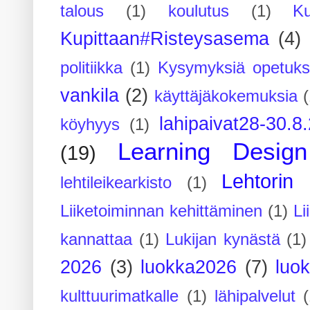
talous
(1)
koulutus
(1)
Ku
Kupittaan#Risteysasema
(4)
politiikka
(1)
Kysymyksiä opetuks
vankila
(2)
käyttäjäkokemuksia
(
lahipaivat28-30.8
köyhyys
(1)
Learning Design
(19)
Lehtorin 
lehtileikearkisto
(1)
Liiketoiminnan kehittäminen
(1)
Li
kannattaa
(1)
Lukijan kynästä
(1)
2026
(3)
luokka2026
(7)
luo
kulttuurimatkalle
(1)
lähipalvelut
(