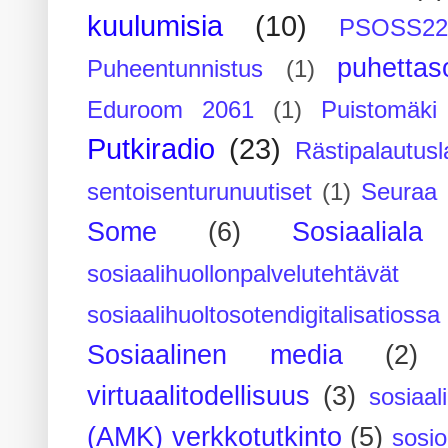
kuulumisia
(10)
PSOSS2
puhettaso
Puheentunnistus
(1)
Eduroom 2061
(1)
Puistomäk
Putkiradio
(23)
Rästipalautusl
sentoisenturunuutiset
(1)
Seuraa 
Some
(6)
Sosiaaliala
sosiaalihuollonpalvelutehtävät
sosiaalihuoltosotendigitalisatiossa
Sosiaalinen media
(2)
virtuaalitodellisuus
(3)
sosiaal
(AMK) verkkotutkinto
(5)
sosi