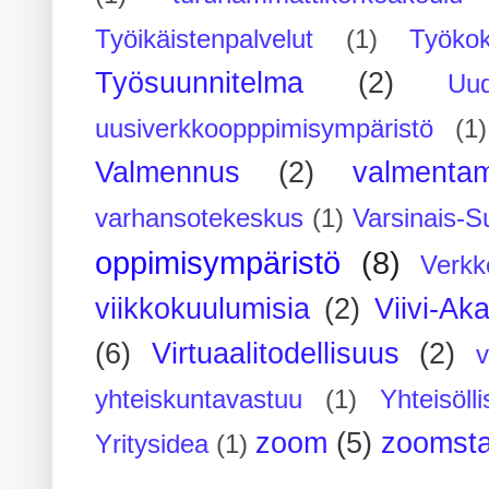
Työikäistenpalvelut
(1)
Työko
Työsuunnitelma
(2)
Uu
uusiverkkoopppimisympäristö
(1)
Valmennus
(2)
valmenta
varhansotekeskus
(1)
Varsinais-S
oppimisympäristö
(8)
Verkk
viikkokuulumisia
(2)
Viivi-Ak
(6)
Virtuaalitodellisuus
(2)
yhteiskuntavastuu
(1)
Yhteisöll
zoom
(5)
zoomsta
Yritysidea
(1)