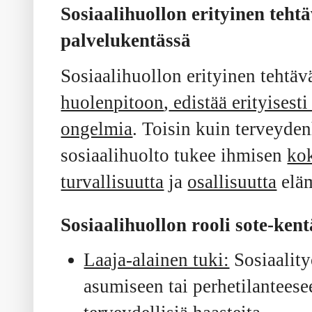
Sosiaalihuollon erityinen tehtä
palvelukentässä
Sosiaalihuollon erityinen tehtäv
huolenpitoon
,
edistää erityisest
ongelmia
. Toisin kuin terveyden
sosiaalihuolto tukee ihmisen
kok
turvallisuutta
ja
osallisuutta
eläm
Sosiaalihuollon rooli sote-kent
Laaja-alainen tuki:
Sosiaality
asumiseen tai perhetilanteese