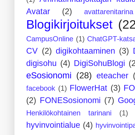
Avatar
(2)
avattarenitarina
Blogikirjoitukset
(2
CampusOnline
(1)
ChatGPT-kats
CV
(2)
digikohtaaminen
(3)
digisohu
(4)
DigiSohuBlogi
(
eSosionomi
(28)
eteacher
FlowerHat
(3)
FO
facebook
(1)
(2)
FONESosionomi
(7)
Goog
Henkilökohtainen tarinani
(1)
hyvinvointialue
(4)
hyvinvointipa