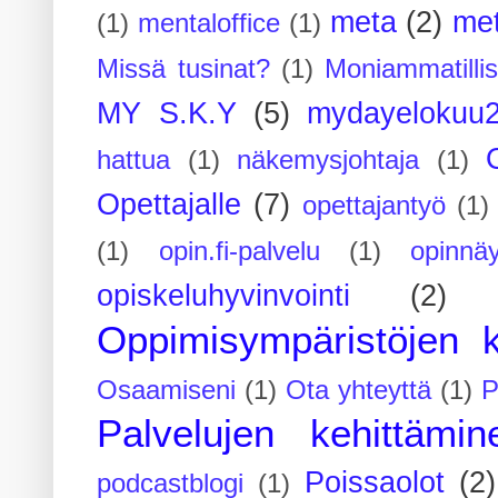
meta
(2)
me
(1)
mentaloffice
(1)
Missä tusinat?
(1)
Moniammatilli
MY S.K.Y
(5)
mydayelokuu
hattua
(1)
näkemysjohtaja
(1)
Opettajalle
(7)
opettajantyö
(1)
(1)
opin.fi-palvelu
(1)
opinnäy
opiskeluhyvinvointi
(2)
Oppimisympäristöjen k
Osaamiseni
(1)
Ota yhteyttä
(1)
P
Palvelujen kehittämin
Poissaolot
(2)
podcastblogi
(1)