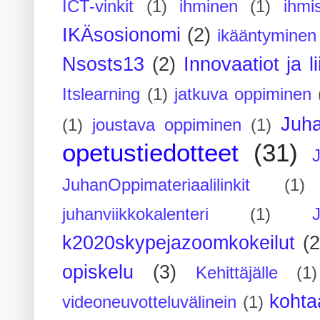
ICT-vinkit
(1)
ihminen
(1)
ihmi
IKÄsosionomi
(2)
ikääntyminen
Nsosts13
(2)
Innovaatiot ja l
Itslearning
(1)
jatkuva oppiminen
Juh
(1)
joustava oppiminen
(1)
opetustiedotteet
(31)
JuhanOppimateriaalilinkit
(1)
juhanviikkokalenteri
(1)
k2020skypejazoomkokeilut
(2
opiskelu
(3)
Kehittäjälle
(1)
kohta
videoneuvotteluvälinein
(1)