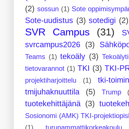
(2)
sossun
(1)
Sote oppimisympär
Sote-uudistus
(3)
sotedigi
(2)
SVR Campus
(31)
S
svrcampus2026
(3)
Sähköpo
tekoäly
(3)
Teams
(1)
Tekoälyti
TKI
(3)
TKI-P
tietovarannot
(1)
tki-toimi
projektiharjoittelu
(1)
tmijuhaknuuttila
(5)
Trump
tuotekehittäjänä
(3)
tuotekeh
Sosionomi (AMK) TKI-projektiopis
(1)
turunammattikorkeakoulu