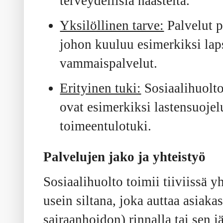
terveydellisiä haasteita.
Yksilöllinen tarve:
Palvelut p
johon kuuluu esimerkiksi laps
vammaispalvelut.
Erityinen tuki:
Sosiaalihuolto 
ovat esimerkiksi lastensuojel
toimeentulotuki.
Palvelujen jako ja yhteistyö
Sosiaalihuolto toimii tiiviissä 
usein siltana, joka auttaa asiaka
sairaanhoidon) rinnalla tai sen 