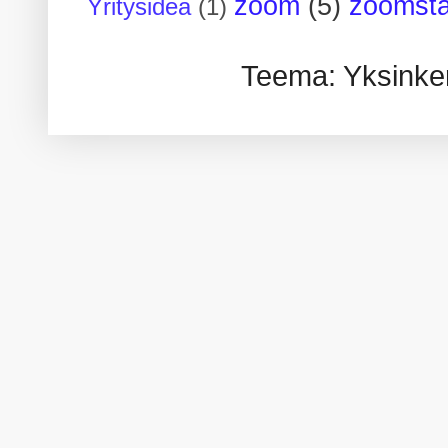
zoom
(5)
zoomsta
Yritysidea
(1)
Teema: Yksinker