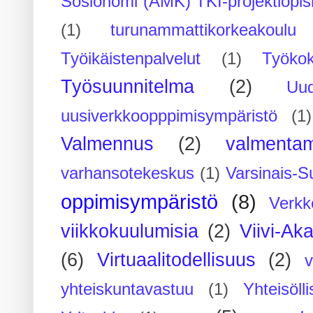
Sosionomi (AMK) TKI-projektiopis
(1)
turunammattikorkeakoulu
Työikäistenpalvelut
(1)
Työko
Työsuunnitelma
(2)
Uu
uusiverkkoopppimisympäristö
(1)
Valmennus
(2)
valmenta
varhansotekeskus
(1)
Varsinais-S
oppimisympäristö
(8)
Verkk
viikkokuulumisia
(2)
Viivi-Ak
(6)
Virtuaalitodellisuus
(2)
yhteiskuntavastuu
(1)
Yhteisöll