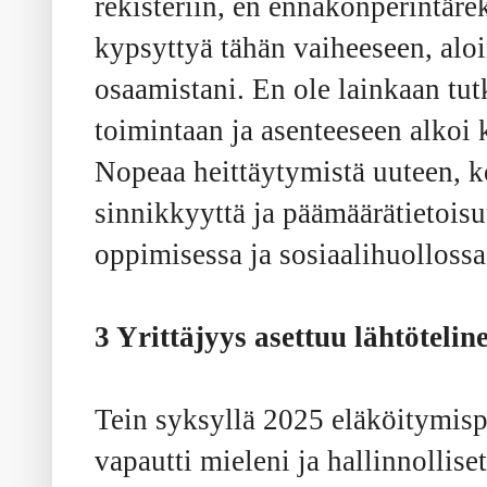
rekisteriin, en ennakonperintärek
kypsyttyä tähän vaiheeseen, alo
osaamistani. En ole lainkaan tut
toimintaan ja asenteeseen alkoi
Nopeaa heittäytymistä uuteen, k
sinnikkyyttä ja päämäärätietoisuu
oppimisessa ja sosiaalihuolloss
3 Yrittäjyys asettuu lähtöteline
Tein syksyllä 2025 eläköitymisp
vapautti mieleni ja hallinnolli