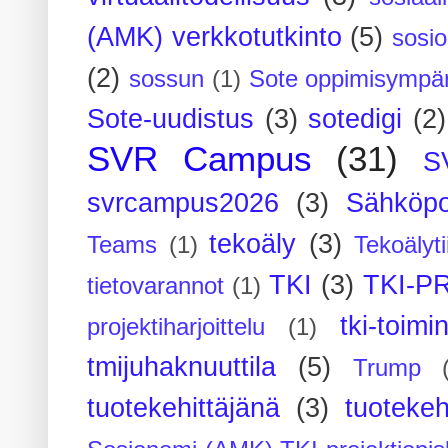
(AMK) verkkotutkinto
(5)
sosi
(2)
sossun
(1)
Sote oppimisympär
Sote-uudistus
(3)
sotedigi
(2)
SVR Campus
(31)
S
svrcampus2026
(3)
Sähköpo
tekoäly
(3)
Teams
(1)
Tekoälyti
TKI
(3)
TKI-P
tietovarannot
(1)
tki-toimi
projektiharjoittelu
(1)
tmijuhaknuuttila
(5)
Trump
tuotekehittäjänä
(3)
tuotekeh