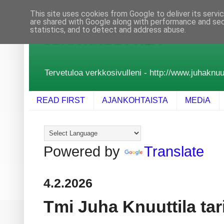
This site uses cookies from Google to deliver its servi
are shared with Google along with performance and secu
statistics, and to detect and address abuse.
JUHA KNUUTTILA
Tervetuloa verkkosivulleni - http://www.juhaknuutt
READ FIRST
AJANKOHTAISTA
MEDiA
Powered by
Translate
4.2.2026
Tmi Juha Knuuttila tar