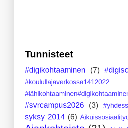
Tunnisteet
#digikohtaaminen
(7)
#digis
#koulullajaverkossa1412022
#lähikohtaaminen#digikohtaamine
#svrcampus2026
(3)
#yhdess
syksy 2014
(6)
Aikuissosiaality