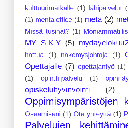
kulttuurimatkalle
(1)
lähipalvelut
(
meta
(2)
me
(1)
mentaloffice
(1)
Missä tusinat?
(1)
Moniammatilli
MY S.K.Y
(5)
mydayelokuu
hattua
(1)
näkemysjohtaja
(1)
Opettajalle
(7)
opettajantyö
(1)
(1)
opin.fi-palvelu
(1)
opinnäy
opiskeluhyvinvointi
(2)
Oppimisympäristöjen k
Osaamiseni
(1)
Ota yhteyttä
(1)
P
Palvelujen kehittämin