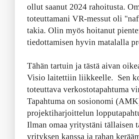
ollut saanut 2024 rahoitusta. O
toteuttamani VR-messut oli "naft
takia. Olin myös hoitanut pient
tiedottamisen hyvin matalalla pro
Tähän tartuin ja tästä aivan oi
Visio laitettiin liikkeelle. Se
toteuttava verkostotapahtuma v
Tapahtuma on sosionomi (AMK) 
projektiharjoittelun lopputapah
Ilman omaa yritystäni tällaisen 
yrityksen kanssa ja rahan kerä