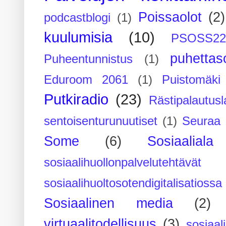
Poissaolot
(2)
podcastblogi
(1)
kuulumisia
(10)
PSOSS2
puhettaso
Puheentunnistus
(1)
Eduroom 2061
(1)
Puistomäk
Putkiradio
(23)
Rästipalautusl
sentoisenturunuutiset
(1)
Seuraa 
Some
(6)
Sosiaaliala
sosiaalihuollonpalvelutehtävät
sosiaalihuoltosotendigitalisatiossa
Sosiaalinen media
(2)
virtuaalitodellisuus
(3)
sosiaal