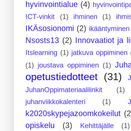
hyvinvointialue
(4)
hyvinvointipa
ICT-vinkit
(1)
ihminen
(1)
ihmi
IKÄsosionomi
(2)
ikääntyminen
Nsosts13
(2)
Innovaatiot ja l
Itslearning
(1)
jatkuva oppiminen
Juh
(1)
joustava oppiminen
(1)
opetustiedotteet
(31)
JuhanOppimateriaalilinkit
(1)
juhanviikkokalenteri
(1)
k2020skypejazoomkokeilut
(2
opiskelu
(3)
Kehittäjälle
(1)