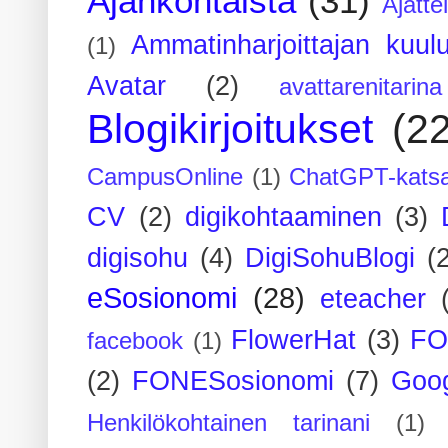
Ajankohtaista
(31)
Ajatte
Ammatinharjoittajan kuul
(1)
Avatar
(2)
avattarenitarina
Blogikirjoitukset
(2
CampusOnline
(1)
ChatGPT-kats
CV
(2)
digikohtaaminen
(3)
digisohu
(4)
DigiSohuBlogi
(
eSosionomi
(28)
eteacher
FlowerHat
(3)
FO
facebook
(1)
(2)
FONESosionomi
(7)
Goog
Henkilökohtainen tarinani
(1)