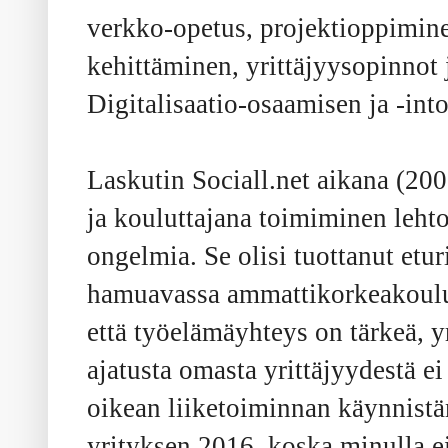
verkko-opetus, projektioppimin
kehittäminen, yrittäjyysopinnot
Digitalisaatio-osaamisen ja -int
Laskutin Sociall.net aikana (200
ja kouluttajana toimiminen lehto
ongelmia. Se olisi tuottanut etur
hamuavassa ammattikorkeakoulu
että työelämäyhteys on tärkeä, y
ajatusta omasta yrittäjyydestä ei
oikean liiketoiminnan käynnistä
yrityksen 2016, koska minulla ei 