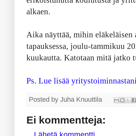
erikoistunutta koulutusta ja yr
alkaen.
Aika näyttää, mihin eläkeläisen ai
tapauksessa, joulu-tammikuu 20
kuukautta. Katotaan mitä jatko t
Ps. Lue lisää yritystoiminnasta
Posted by
Juha Knuuttila
Ei kommentteja:
Lähetä kommentti