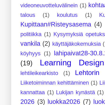
kohta
videoneuvotteluvälinein
(1)
talous
(1)
koulutus
(1)
Ku
Kupittaan#Risteysasema
(4)
politiikka
(1)
Kysymyksiä opetuks
vankila
(2)
käyttäjäkokemuksia
(
lahipaivat28-30.8
köyhyys
(1)
Learning Design
(19)
Lehtorin 
lehtileikearkisto
(1)
Liiketoiminnan kehittäminen
(1)
Li
kannattaa
(1)
Lukijan kynästä
(1)
2026
(3)
luokka2026
(7)
luo