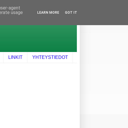
 user-agent
nerate usage
LEARN MORE
GOT IT
LINKIT
YHTEYSTIEDOT