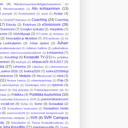
nen
(4)
#lähikohtaaminen#digikohtaaminen
(1)
Aito kohtaaminen
(13)
)
Aikuissosiaalityö
(1)
)
Avatar
(2)
ammatit
(1)
Ansioluettelo
(1)
arvot
(1)
Coaching
(24)
Coaching
(1)
ChatGPT-katsaus
(1)
(17)
eSosionomi
(28)
Educity
(2)
Esitykset
(3)
Sosionomi
(7)
Googlen työkalut
(2)
Harjoittelu
(7)
ösome
(2)
hörhöilypaja
(2)
ICT-vinkit
(1)
ihminen
(1)
(2)
Innovaatiot ja liikeideat
(7)
IPS-verkosto
(1)
Its
Juhan
a Luokkalainen
(2)
Juhan opetus
(2)
anviikkokalenteri
(1)
Julkinen hallinto
(1)
julkishallinto
kohtaamisia
(7)
aminen videoneuvotteluvälinein
(1)
Kuvaputki TV
(21)
Kuvablogi
(5)
(1)
Kv politiikka
piminen
(5)
lahipaivat28-30.8.2017
(3)
köyhyys
(1)
sia
(27)
Lehtorina
(2)
Liikeidea
(1)
Liiketoiminnan
Luokka-2026
(3)
luokka2026
(7)
luokka2026blogi
metaverse
(3)
Mielipide
(3)
minä
(3)
Mikrokurssit
(1)
(11)
Ohje
(3)
Nostaa hattua
(1)
näkemysjohtaja
(1)
opiskelu
(3)
)
opinnäytetyö
(1)
Opiskelijan infot
(1)
iseni
(1)
Ota yhteyttä
(1)
Paikkariippumaton työ
(1)
Politiikka kuulumisia
(10)
Politiikka
(4)
umisia
(1)
puistomäkieduroom
Puistomäki Eduroom in SVR
(1)
sociall.net
(6)
Some
(6)
Sosiaaliala
(2)
Sohjo
(1)
u
(3)
Sosiaalinen media
Sosiaalinen hyvinvointi
(1)
o
(5)
sosionomi100
(1)
sosionomin kompetenssit
(1)
SVR Campus
SVR
(8)
omenmaa mielipide
(1)
oäly
(3)
Tekoälytiimi
(1)
Tietoa Sosiaalihuollosta
(1)
i Juha Knuuttila
(21)
tmijuhaknuuttila
(5)
Trump