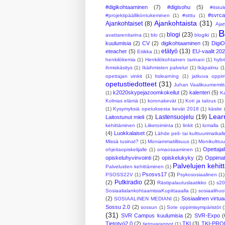
#digikohtaaminen
(7)
#digisohu
(5)
#itstu
#svrc
#projektipäälliköntukeminen
(1)
#stttu
(1)
Ajankohtaista
(31)
Ajankohtaiset
(8)
Ajat
B
blogi
(23)
avattarenitarina
(1)
blo
(1)
blogiki
(1)
kuulumisia
(2)
CV
(2)
digikohtaaminen
(3)
Digi
etätyö
(13)
eteacher
(5)
EU-vaalit 20
Etiikka
(1)
henkilökemia
(1)
Henkilökohtainen tarinani
(1)
hybr
ihmiskäsitys
(1)
Ikäihmisten palvelut
(1)
Ikäpalmu
(1
opettajan vinkit
(1)
Itslearning
(1)
jatkuva oppi
opetustiedotteet
(31)
Juhan Vaalikuumemitt
k2020skypejazoomkokeilut
(2)
kalenteri
(5)
(1)
Ka
Kolmas elämä
(1)
koronakevät
(1)
Koti ja talous
(1)
(1)
Kysymyksiä opetuksesta kevät 2018
(1)
käsite
Lear
Lastensuojelu
(19)
Laitostunut mieli
(3)
kehittäminen
(1)
Liiketoiminta
(1)
linkit
(1)
lomalla
(1
(4)
Luokkalaiset
(2)
Lähde peli- tai kulttuurimatkall
Missä tusinat?
(1)
Moniammatillisuus
(1)
Monikulttuu
Opettajal
ohjeitaopiskelijalle
(1)
omaosaaminen
(1)
opiskeluhyvinvointi
(2)
opiskelukyky
(2)
Oppimate
Palvelujen kehi
Palveluiden kehittäminen
(1)
Psosvs17
(3)
PSOSS22V
(1)
Psykososiaalinen
(1)
Putkiradio
(23)
(2)
Rästipalautuslaatikko
(1)
s20
SosiaalialankohtaamisiaKupittaaalla
(1)
sosiaalihuo
(2)
Sosiaalinen virtuaa
SOSIAALINEN MEDIANI
(1)
Sossu 2.0
(2)
sossun
(1)
Sote oppimisympäristöt
(
(31)
SVR Campus kuulumisia
(2)
SVR-Expo
(
Tietotyö2.0
(2)
TKI
(3)
TKI-PRO
tietovarannot
(1)