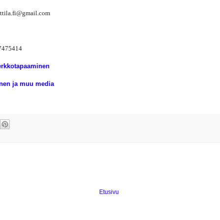
ttila.fi@gmail.com
7475414
rkkotapaaminen
inen ja muu media
Etusivu