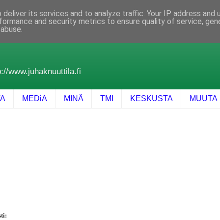
deliver its services and to analyze traffic. Your IP address and
formance and security metrics to ensure quality of service, ge
 abuse.
://www.juhaknuuttila.fi
TA
MEDiA
MINÄ
TMI
KESKUSTA
MUUTA
ti: