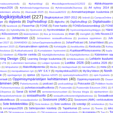
#lähikohtaami
levaisuusmuotoilu
(1)
#juhanblogi
(1)
#koulullajaverkossa1412022
(1)
ampus2026
(3)
A4 syksy 2014
(6
#yhdessächatgpnkanssa
(1)
#yhdessädalle2kanssa
(1)
Ammatinharjoittajan kuulumisia
(4
telemisen aihetta
(1)
Aluevaalit 2025
(1)
Aluevaalit2022
(1)
logikirjoitukset
(227)
Blogikirjoitukset 2007-2012
(4)
brändi
(1)
CampusOnline
digipeda
(8)
DigiPedaBlogi
(13)
Digitalisaatio
Ope
(5)
digisohu
(4)
DigiSohuBlogi
(2)
24
(4)
FlowerHat
(3)
FONE
(5)
Fone-hanke
(6)
FONEeSosionomiblogi
(2)
FONE
facebook
(1)
hyvinvointialue
(4)
Häiri
idityö
(1)
hybridityötila
(1)
Hyvinvointi
(1)
hyvinvointipalveluyrittäjyys
(1)
IKÄsosionomi
(2)
iman
(6)
Info-Nsosts13
)
ikääntyminen
(1)
Iloa ja Innostusta
(1)
inenglish
(1)
Johtaminen
(12)
Juh
minen
(1)
Johtaminen sosiaalihuollossa
(1)
joustava oppiminen
(1)
JuhanPodcast
(4)
JuhanVideot
(6)
ari 2027
(1)
JUHANDIGI
(1)
JuhanOppimateriaalilinkit
(1)
juh
Kansainvälinen opiskelu
(3)
Keskusta
(3)
lenteri 2025
(1)
Kehittäjälle
(1)
keskiluokka
(1)
Kohta
Kupittaan#Risteysasema
(4)
koulutus
(1)
Kukkahattusetä
(1)
Kuntalaisten hyvinvointi
(1)
kupla
Käyrän vankila
(2)
Käänteinen op
(1)
käsitteet
(1)
käyttäjäkokemuksia
(1)
Käyttäjäkokemus
(1)
ning Design
(31)
Lehtorin kuulumi
Learning Design kuulumisia
(4)
lehtileikearkisto
(1)
Luokka -2026
(10)
Luokka 2026
(6)
)
LTS
(1)
Lukeminen kannattaa
(1)
Lukijan kynästä
(1)
MakeMultipotentia
(2)
meta
(2)
e
(1)
lähipalvelut
(1)
Media
(1)
mediaportaali
(1)
mentaloffice
(1)
Nonih
MY S.K.Y
(5)
mydayelokuu2023
(4)
MySkyVideot
(4)
risuus
(1)
monipaikkainen työ
(1)
le
(7)
opetus
(2)
opettajantyö
(1)
Opetus k2025
(1)
opetustyönarkea2021
(1)
opin.fi-palvelu
(1
Oppimisympäristöjen kehittäminen
(40)
riaali
(2)
Oppimisympäristöt
(5)
Osaam
ttäminen
(49)
podcast
(2)
Poissaolot
(2)
Palvelumuotoilu
(1)
podcastblogi
(1)
Poliitikon kuul
puhettasosiaalihuollosta
(7)
Puheentunnistus
(1)
Puistomäki
(1)
Puistomäki Eduroom 2061
(1)
scnet
(9)
Sanat
(3)
19opetus
(1)
sentoisenturunuutiset
(1)
Seuraa blogia
(1)
sijoittaminen
(1)
sosiaalihuolto
(14)
Sosiaalikoul
llonpalvelutehtävät
(1)
sosiaalihuoltosotendigitalisatiossa
(1)
Sosionomi (AMK)
(21)
litodellisuus
(3)
Sosionomi (AMK) verkkotutkint
sosiaalipalvelut
(1)
Sote tietotekniikka
(21)
Sote-uudistus
(3)
sotedigi
(2)
1)
Sote-keskus
(1)
sotekeskus
(1)
Su
6)
svrcampus2026
(3)
Sähköpostien käsittely
(3)
Tapahtumat
(2)
tek
tarinat
(1)
Teams
(1)
Tm
HA
(2)
tki-toiminta
(2)
TKI-toiminnan harjoittelu
(1)
TKI-toiminnan projektiharjoittelu
(1)
Tmi
(1)