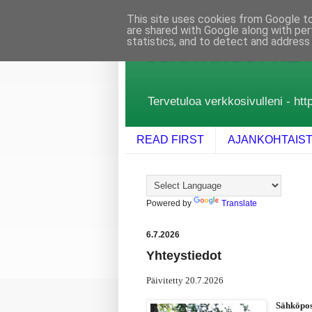
This site uses cookies from Google to 
are shared with Google along with per
statistics, and to detect and address
JUHA KNUUTTILA
Tervetuloa verkkosivulleni - http
READ FIRST
AJANKOHTAIS
Powered by
Translate
6.7.2026
Yhteystiedot
Päivitetty 20.7.2026
Sähköpos