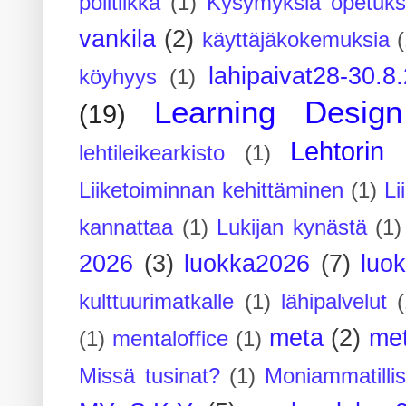
politiikka
(1)
Kysymyksiä opetuks
vankila
(2)
käyttäjäkokemuksia
(
lahipaivat28-30.8
köyhyys
(1)
Learning Design
(19)
Lehtorin 
lehtileikearkisto
(1)
Liiketoiminnan kehittäminen
(1)
Li
kannattaa
(1)
Lukijan kynästä
(1)
2026
(3)
luokka2026
(7)
luo
kulttuurimatkalle
(1)
lähipalvelut
(
meta
(2)
me
(1)
mentaloffice
(1)
Missä tusinat?
(1)
Moniammatilli