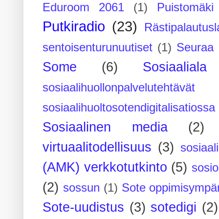
Eduroom 2061
(1)
Puistomäk
Putkiradio
(23)
Rästipalautusl
sentoisenturunuutiset
(1)
Seuraa 
Some
(6)
Sosiaaliala
sosiaalihuollonpalvelutehtävät
sosiaalihuoltosotendigitalisatiossa
Sosiaalinen media
(2)
virtuaalitodellisuus
(3)
sosiaal
(AMK) verkkotutkinto
(5)
sosi
(2)
sossun
(1)
Sote oppimisympär
Sote-uudistus
(3)
sotedigi
(2)