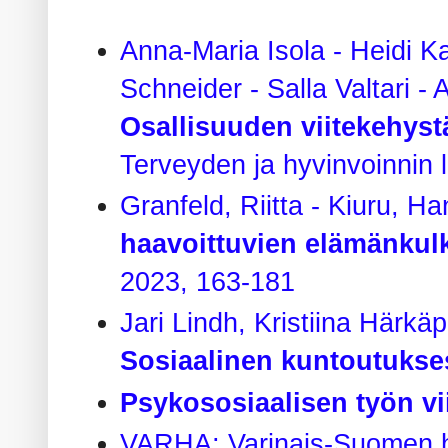
Anna-Maria Isola - Heidi K
Schneider - Salla Valtari -
Osallisuuden viitekehys
Terveyden ja hyvinvoinnin l
Granfeld, Riitta - Kiuru, 
haavoittuvien elämänkul
2023, 163-181
Jari Lindh, Kristiina Härk
Sosiaalinen kuntoutukse
Psykososiaalisen työn vi
VARHA; Varinais-Suomen hy