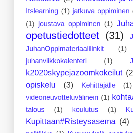
Itslearning
(1)
jatkuva oppiminen
Juh
(1)
joustava oppiminen
(1)
opetustiedotteet
(31)
JuhanOppimateriaalilinkit
(1)
juhanviikkokalenteri
(1)
k2020skypejazoomkokeilut
(2
opiskelu
(3)
Kehittäjälle
(1)
kohta
videoneuvotteluvälinein
(1)
talous
(1)
koulutus
(1)
Ku
Kupittaan#Risteysasema
(4)