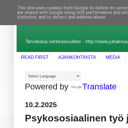
This site uses cookies from Google to deliver its servi
are shared with Google along with performance and secu
statistics, and to detect and address abuse.
JUHA KNUUTTILA
Tervetuloa verkkosivulleni - http://www.juhaknuutt
READ FIRST
AJANKOHTAISTA
MEDiA
Powered by
Translate
10.2.2025
Psykososiaalinen työ j