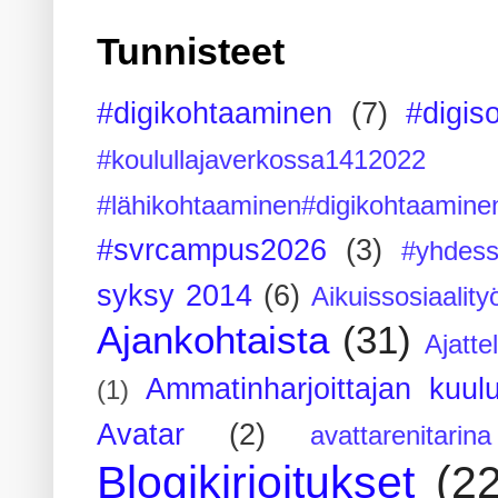
Tunnisteet
#digikohtaaminen
(7)
#digis
#koulullajaverkossa1412022
#lähikohtaaminen#digikohtaamine
#svrcampus2026
(3)
#yhdess
syksy 2014
(6)
Aikuissosiaality
Ajankohtaista
(31)
Ajatte
Ammatinharjoittajan kuul
(1)
Avatar
(2)
avattarenitarina
Blogikirjoitukset
(2