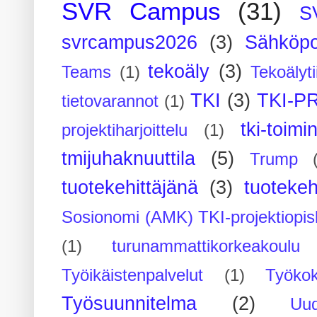
SVR Campus
(31)
S
svrcampus2026
(3)
Sähköpo
tekoäly
(3)
Teams
(1)
Tekoälyti
TKI
(3)
TKI-P
tietovarannot
(1)
tki-toimi
projektiharjoittelu
(1)
tmijuhaknuuttila
(5)
Trump
tuotekehittäjänä
(3)
tuotekeh
Sosionomi (AMK) TKI-projektiopis
(1)
turunammattikorkeakoulu
Työikäistenpalvelut
(1)
Työko
Työsuunnitelma
(2)
Uu