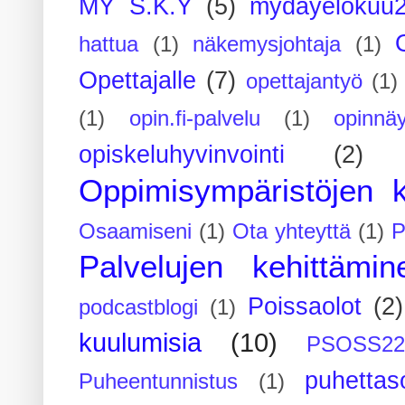
MY S.K.Y
(5)
mydayelokuu
hattua
(1)
näkemysjohtaja
(1)
Opettajalle
(7)
opettajantyö
(1)
(1)
opin.fi-palvelu
(1)
opinnäy
opiskeluhyvinvointi
(2)
Oppimisympäristöjen k
Osaamiseni
(1)
Ota yhteyttä
(1)
P
Palvelujen kehittämin
Poissaolot
(2)
podcastblogi
(1)
kuulumisia
(10)
PSOSS2
puhettaso
Puheentunnistus
(1)