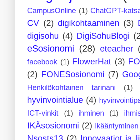
CampusOnline
(1)
ChatGPT-kats
CV
(2)
digikohtaaminen
(3)
digisohu
(4)
DigiSohuBlogi
(
eSosionomi
(28)
eteacher
FlowerHat
(3)
FO
facebook
(1)
(2)
FONESosionomi
(7)
Goog
Henkilökohtainen tarinani
(1)
hyvinvointialue
(4)
hyvinvointipa
ICT-vinkit
(1)
ihminen
(1)
ihmi
IKÄsosionomi
(2)
ikääntyminen
Nsosts13
(2)
Innovaatiot ja l