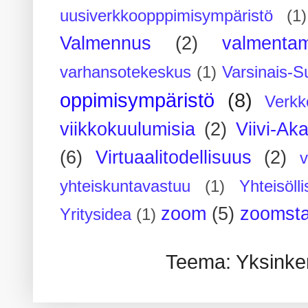
uusiverkkoopppimisympäristö
(1)
Valmennus
(2)
valmenta
varhansotekeskus
(1)
Varsinais-S
oppimisympäristö
(8)
Verkk
viikkokuulumisia
(2)
Viivi-Ak
(6)
Virtuaalitodellisuus
(2)
yhteiskuntavastuu
(1)
Yhteisöll
zoom
(5)
zoomsta
Yritysidea
(1)
Teema: Yksinker