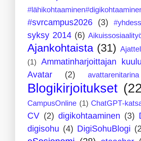
#lähikohtaaminen#digikohtaamine
#svrcampus2026
(3)
#yhdess
syksy 2014
(6)
Aikuissosiaality
Ajankohtaista
(31)
Ajatte
Ammatinharjoittajan kuul
(1)
Avatar
(2)
avattarenitarina
Blogikirjoitukset
(2
CampusOnline
(1)
ChatGPT-kats
CV
(2)
digikohtaaminen
(3)
digisohu
(4)
DigiSohuBlogi
(