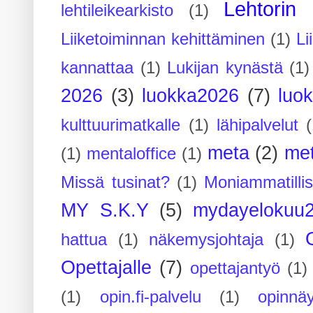
Lehtorin 
lehtileikearkisto
(1)
Liiketoiminnan kehittäminen
(1)
Li
kannattaa
(1)
Lukijan kynästä
(1)
2026
(3)
luokka2026
(7)
luo
kulttuurimatkalle
(1)
lähipalvelut
(
meta
(2)
me
(1)
mentaloffice
(1)
Missä tusinat?
(1)
Moniammatilli
MY S.K.Y
(5)
mydayelokuu
hattua
(1)
näkemysjohtaja
(1)
Opettajalle
(7)
opettajantyö
(1)
(1)
opin.fi-palvelu
(1)
opinnäy