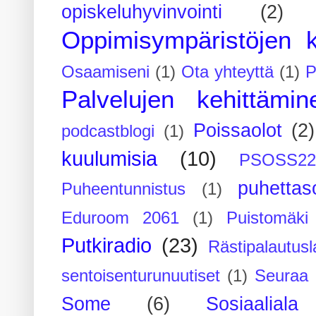
opiskeluhyvinvointi
(2)
Oppimisympäristöjen k
Osaamiseni
(1)
Ota yhteyttä
(1)
P
Palvelujen kehittämin
Poissaolot
(2)
podcastblogi
(1)
kuulumisia
(10)
PSOSS2
puhettaso
Puheentunnistus
(1)
Eduroom 2061
(1)
Puistomäk
Putkiradio
(23)
Rästipalautusl
sentoisenturunuutiset
(1)
Seuraa 
Some
(6)
Sosiaaliala