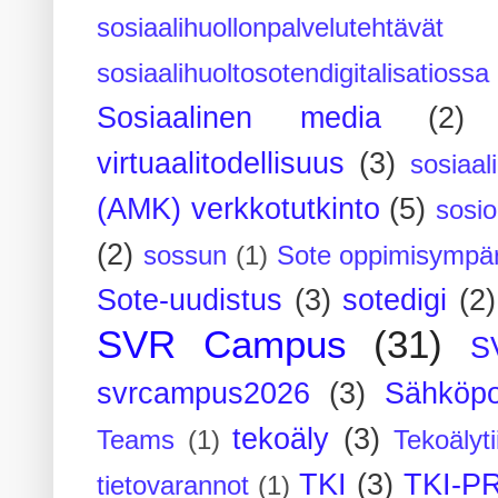
sosiaalihuollonpalvelutehtävät
sosiaalihuoltosotendigitalisatiossa
Sosiaalinen media
(2)
virtuaalitodellisuus
(3)
sosiaal
(AMK) verkkotutkinto
(5)
sosi
(2)
sossun
(1)
Sote oppimisympär
Sote-uudistus
(3)
sotedigi
(2)
SVR Campus
(31)
S
svrcampus2026
(3)
Sähköpo
tekoäly
(3)
Teams
(1)
Tekoälyti
TKI
(3)
TKI-P
tietovarannot
(1)