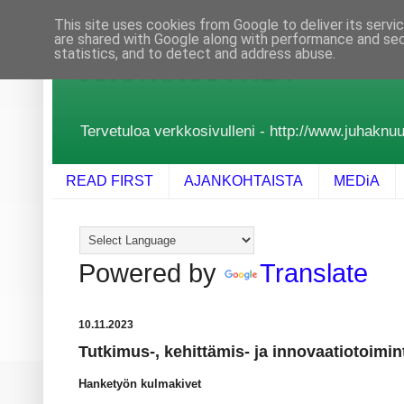
This site uses cookies from Google to deliver its servi
are shared with Google along with performance and secu
statistics, and to detect and address abuse.
JUHA KNUUTTILA
Tervetuloa verkkosivulleni - http://www.juhaknuutt
READ FIRST
AJANKOHTAISTA
MEDiA
Powered by
Translate
10.11.2023
Tutkimus-, kehittämis- ja innovaatiotoimin
Hanketyön kulmakivet