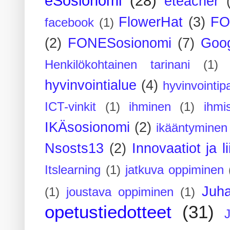
eSosionomi
(28)
eteacher
FlowerHat
(3)
FO
facebook
(1)
(2)
FONESosionomi
(7)
Goog
Henkilökohtainen tarinani
(1)
hyvinvointialue
(4)
hyvinvointipa
ICT-vinkit
(1)
ihminen
(1)
ihmi
IKÄsosionomi
(2)
ikääntyminen
Nsosts13
(2)
Innovaatiot ja l
Itslearning
(1)
jatkuva oppiminen
Juh
(1)
joustava oppiminen
(1)
opetustiedotteet
(31)