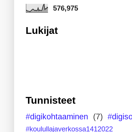
576,975
Lukijat
Tunnisteet
#digikohtaaminen
(7)
#digis
#koulullajaverkossa1412022