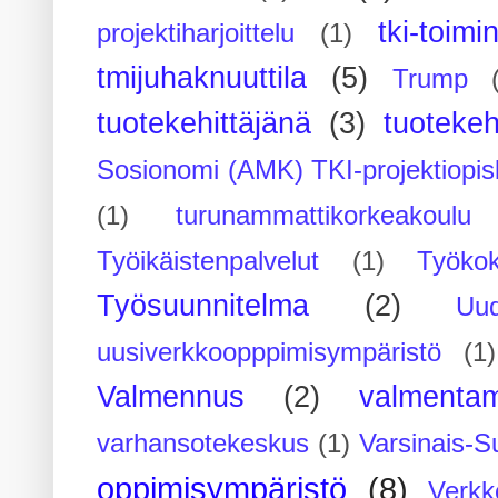
tki-toimi
projektiharjoittelu
(1)
tmijuhaknuuttila
(5)
Trump
tuotekehittäjänä
(3)
tuotekeh
Sosionomi (AMK) TKI-projektiopis
(1)
turunammattikorkeakoulu
Työikäistenpalvelut
(1)
Työko
Työsuunnitelma
(2)
Uu
uusiverkkoopppimisympäristö
(1)
Valmennus
(2)
valmenta
varhansotekeskus
(1)
Varsinais-S
oppimisympäristö
(8)
Verkk