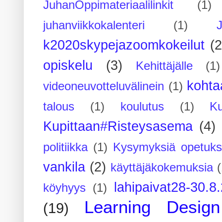
JuhanOppimateriaalilinkit
(1)
juhanviikkokalenteri
(1)
k2020skypejazoomkokeilut
(2
opiskelu
(3)
Kehittäjälle
(1)
kohta
videoneuvotteluvälinein
(1)
talous
(1)
koulutus
(1)
Ku
Kupittaan#Risteysasema
(4)
politiikka
(1)
Kysymyksiä opetuks
vankila
(2)
käyttäjäkokemuksia
(
lahipaivat28-30.8
köyhyys
(1)
Learning Design
(19)