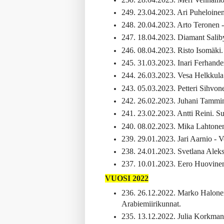
249. 23.04.2023. Ari Puheloinen. 
248. 20.04.2023. Arto Teronen -.
247. 18.04.2023. Diamant Saliby
246. 08.04.2023. Risto Isomäki.
245. 31.03.2023. Inari Ferhand
244. 26.03.2023. Vesa Helkkul
243. 05.03.2023. Petteri Sihvone
242. 26.02.2023. Juhani Tammi
241. 23.02.2023. Antti Reini. S
240. 08.02.2023. Mika Lahtonen 
239. 29.01.2023. Jari Aarnio -
238. 24.01.2023. Svetlana Aleksj
237. 10.01.2023. Eero Huovinen.
VUOSI 2022
236. 26.12.2022. Marko Halonen 
Arabiemiirikunnat.
235. 13.12.2022. Julia Korkman. 