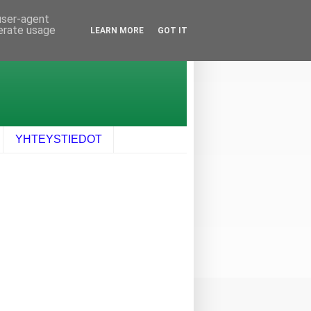
 user-agent
nerate usage
LEARN MORE
GOT IT
YHTEYSTIEDOT