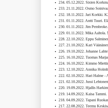
234. 05.12.2022. Sixten Korkma
233. 21.11.2022. Osmo Soinivaar
232. 18.11.2022. Jari Korkki. K
231. 01.11.2022. Antti Tuuri. E
230. 01.11.2022. Jim Pembroke. 
229. 01.11.2022. Mika Aaltola.
228. 22.10.2022. Eppu Salminen. 
227. 21.10.2022. Kari Väänänen
226. 19.10.2022. Johanne Lahtel
225. 16.10.2022. Tuomas Marjamäk
224. 16.10.2022. Kimmo Miettin
223. 12.10.2022. Annika Holmber
222. 02.10.2022. Hari Halme - Ar
221. 02.10.2022. Jussi Lehtone
220. 19.09.2022. Hjallis Harkim
219. 14.09.2022. Kaisa Tammi.
218. 04.09.2022. Tapani Ruokanen
217. 22.08.2022. Teemu Keskisa