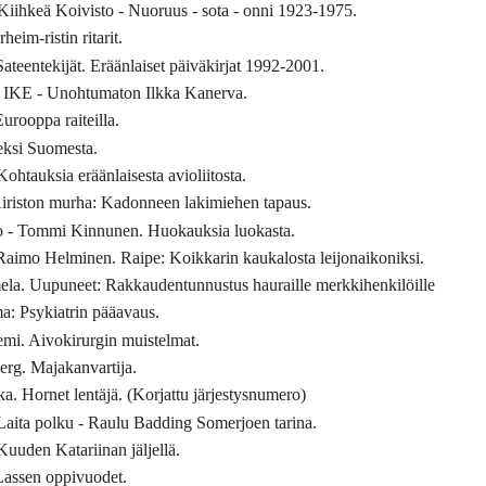
iihkeä Koivisto - Nuoruus - sota - onni 1923-1975.
eim-ristin ritarit.
teentekijät. Eräänlaiset päiväkirjat 1992-2001.
. IKE - Unohtumaton Ilkka Kanerva.
urooppa raiteilla.
eksi Suomesta.
ohtauksia eräänlaisesta avioliitosta.
 Airiston murha: Kadonneen lakimiehen tapaus.
o - Tommi Kinnunen. Huokauksia luokasta.
Raimo Helminen. Raipe: Koikkarin kaukalosta leijonaikoniksi.
la. Uupuneet: Rakkaudentunnustus hauraille merkkihenkilöille
: Psykiatrin pääavaus.
mi. Aivokirurgin muistelmat.
rg. Majakanvartija.
. Hornet lentäjä. (Korjattu järjestysnumero)
Laita polku - Raulu Badding Somerjoen tarina.
uuden Katariinan jäljellä.
Lassen oppivuodet.