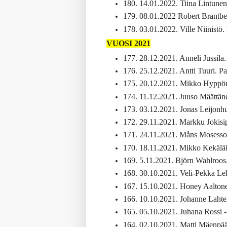
180. 14.01.2022. Tiina Lintunen.
179. 08.01.2022 Robert Brantbe
178. 03.01.2022. Ville Niinistö.
VUOSI 2021
177. 28.12.2021. Anneli Jussila. 
176. 25.12.2021. Antti Tuuri. P
175. 20.12.2021. Mikko Hyppöne
174. 11.12.2021. Juuso Määttän
173. 03.12.2021. Jonas Leijonhu
172. 29.11.2021. Markku Jokisipi
171. 24.11.2021. Måns Mosesson
170. 18.11.2021. Mikko Kekäläine
169. 5.11.2021. Björn Wahlroos.
168. 30.10.2021. Veli-Pekka Le
167. 15.10.2021. Honey Aaltonen
166. 10.10.2021. Johanne Lahte
165. 05.10.2021. Juhana Rossi - 
164. 02.10.2021. Matti Mäenpää - 