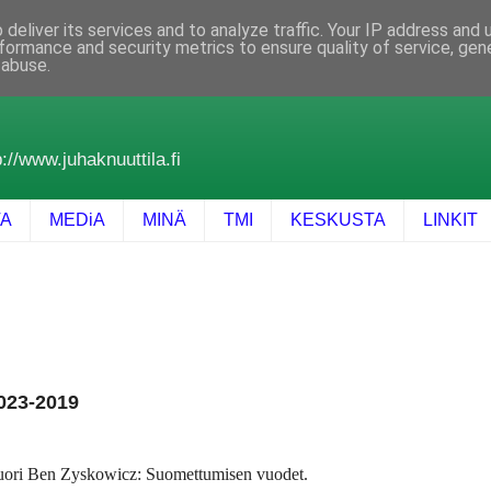
deliver its services and to analyze traffic. Your IP address and
formance and security metrics to ensure quality of service, ge
 abuse.
://www.juhaknuuttila.fi
TA
MEDiA
MINÄ
TMI
KESKUSTA
LINKIT
2023-2019
uori Ben Zyskowicz: Suomettumisen vuodet.