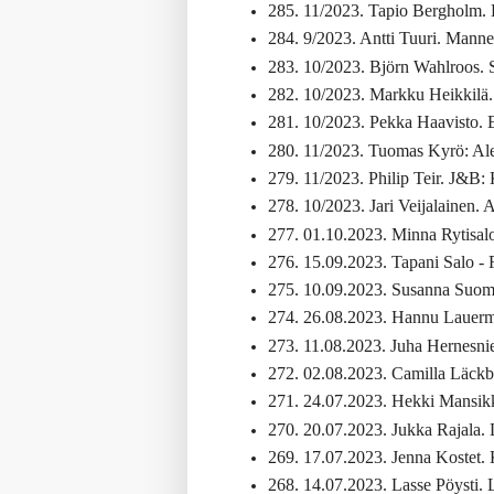
285. 11/2023. Tapio Bergholm. K
284. 9/2023. Antti Tuuri. Mannerh
283. 10/2023. Björn Wahlroos. Sa
282. 10/2023. Markku Heikkilä
281. 10/2023. Pekka Haavisto. E
280. 11/2023. Tuomas Kyrö: Al
279. 11/2023. Philip Teir. J&B: K
278. 10/2023. Jari Veijalainen.
277. 01.10.2023. Minna Rytisal
276. 15.09.2023. Tapani Salo - 
275. 10.09.2023. Susanna Suome
274. 26.08.2023. Hannu Lauerma
273. 11.08.2023. Juha Hernesnie
272. 02.08.2023. Camilla Läckbe
271. 24.07.2023. Hekki Mansikka
270. 20.07.2023. Jukka Rajala. 
269. 17.07.2023. Jenna Kostet. K
268. 14.07.2023. Lasse Pöysti. 