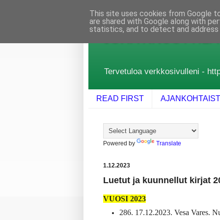
This site uses cookies from Google to 
are shared with Google along with per
statistics, and to detect and address
JUHA KNUUTTILA
Tervetuloa verkkosivulleni - http
READ FIRST
AJANKOHTAIS
Powered by
Translate
1.12.2023
Luetut ja kuunnellut kirjat 
VUOSI 2023
286. 17.12.2023. Vesa Vares. N