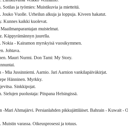
Sotilas ja työmies: Muistikuvia ja mietteitä.
 Jouko Vuolle. Urheilun alkuja ja loppuja. Kiveen hakatut.
. Kunnes kaikki kuolevat.
 Maailmanparantajan muistelmat.
ez. Käppyrämännyn juurella.
a. Nokia - Kairamon myrskyisä vuosikymmen.
n. Johtava.
nen. Mauri Nurmi. Don Tami: My Story.
unnuntai.
- Mia Jussinniemi. Aarnio. Jari Aarnion vankilapäiväkirjat.
 Vepe Hänninen. Myrkky.
evitsa. Sinkkipojat.
 Sielujen puolustaja: Piispana Helsingissä.
-Mari Ahmajärvi. Persianlahden pikkujättiläiset. Bahrain - Kuwait - 
Muistin varassa. Oikeusprosessi ja totuus.