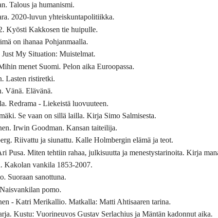
n. Talous ja humanismi.
a. 2020-luvun yhteiskuntapolitiikka.
2. Kyösti Kakkosen tie huipulle.
lämä on ihanaa Pohjanmaalla.
Just My Situation: Muistelmat.
 Mihin menet Suomi. Pelon aika Euroopassa.
Lasten ristiretki.
. Vänä. Elävänä.
a. Redrama - Liekeistä luovuuteen.
i. Se vaan on sillä lailla. Kirja Simo Salmisesta.
en. Irwin Goodman. Kansan taiteilija.
g. Riivattu ja siunattu. Kalle Holmbergin elämä ja teot.
i Pusa. Miten tehtiin rahaa, julkisuutta ja menestystarinoita. Kirja ma
n. Kakolan vankila 1853-2007.
o. Suoraan sanottuna.
 Naisvankilan pomo.
 - Katri Merikallio. Matkalla: Matti Ahtisaaren tarina.
rja. Kustu: Vuorineuvos Gustav Serlachius ja Mäntän kadonnut aika.