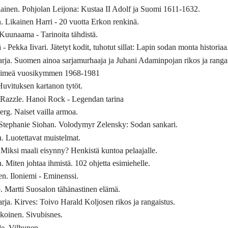
ainen. Pohjolan Leijona: Kustaa II Adolf ja Suomi 1611-1632.
 Likainen Harri - 20 vuotta Erkon renkinä.
Kuunaama - Tarinoita tähdistä.
 Pekka Iivari. Jätetyt kodit, tuhotut sillat: Lapin sodan monta historiaa
ja. Suomen ainoa sarjamurhaaja ja Juhani Adaminpojan rikos ja rangai
. Pimeä vuosikymmen 1968-1981
Huvituksen kartanon tytöt.
 Razzle. Hanoi Rock - Legendan tarina
rg. Naiset vailla armoa.
 Stephanie Siohan. Volodymyr Zelensky: Sodan sankari.
. Luotettavat muistelmat.
iksi maali eisynny? Henkistä kuntoa pelaajalle.
 Miten johtaa ihmistä. 102 ohjetta esimiehelle.
. Iloniemi - Eminenssi.
 Martti Suosalon tähänastinen elämä.
ja. Kirves: Toivo Harald Koljosen rikos ja rangaistus.
koinen. Sivubisnes.
e. Vilhunen.