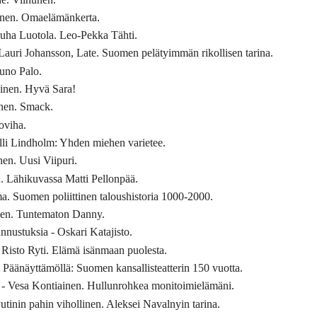
nen. Omaelämänkerta.
Juha Luotola. Leo-Pekka Tähti.
 Lauri Johansson, Late. Suomen pelätyimmän rikollisen tarina.
uno Palo.
inen. Hyvä Sara!
inen. Smack.
oviha.
lli Lindholm: Yhden miehen varietee.
en. Uusi Viipuri.
. Lähikuvassa Matti Pellonpää.
. Suomen poliittinen taloushistoria 1000-2000.
nen. Tuntematon Danny.
nnustuksia - Oskari Katajisto.
 Risto Ryti. Elämä isänmaan puolesta.
äänäyttämöllä: Suomen kansallisteatterin 150 vuotta.
 - Vesa Kontiainen. Hullunrohkea monitoimielämäni.
utinin pahin vihollinen. Aleksei Navalnyin tarina.