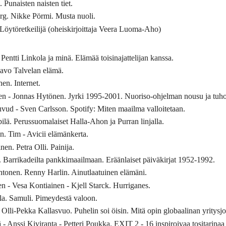
 Punaisten naisten tiet.
rg. Nikke Pörmi. Musta nuoli.
 Löytöretkeilijä (oheiskirjoittaja Veera Luoma-Aho)
Pentti Linkola ja minä. Elämää toisinajattelijan kanssa.
aavo Talvelan elämä.
n. Internet.
en - Jonnas Hytönen. Jyrki 1995-2001. Nuoriso-ohjelman nousu ja tuho
vud - Sven Carlsson. Spotify: Miten maailma valloitetaan.
lä. Perussuomalaiset Halla-Ahon ja Purran linjalla.
. Tim - Avicii elämänkerta.
n. Petra Olli. Painija.
 Barrikadeilta pankkimaailmaan. Eräänlaiset päiväkirjat 1952-1992.
htonen. Renny Harlin. Ainutlaatuinen elämäni.
 - Vesa Kontiainen - Kjell Starck. Hurriganes.
la. Samuli. Pimeydestä valoon.
Olli-Pekka Kallasvuo. Puhelin soi öisin. Mitä opin globaalinan yritysjo
Anssi Kiviranta - Petteri Poukka. EXIT 2 - 16 inspiroivaa tositarinaa su