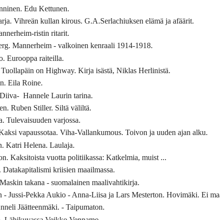
nninen. Edu Kettunen.
ja. Vihreän kullan kirous. G.A.Serlachiuksen elämä ja afäärit.
nerheim-ristin ritarit.
erg. Mannerheim - valkoinen kenraali 1914-1918.
. Eurooppa raiteilla.
Tuollapäin on Highway. Kirja isästä, Niklas Herlinistä.
n. Eila Roine.
Diiva- Hannele Laurin tarina.
. Ruben Stiller. Siltä väliltä.
. Tulevaisuuden varjossa.
Kaksi vapaussotaa. Viha-Vallankumous. Toivon ja uuden ajan alku.
. Katri Helena. Laulaja.
. Kaksitoista vuotta politiikassa: Katkelmia, muist ...
Datakapitalismi kriisien maailmassa.
askin takana - suomalainen maalivahtikirja.
- Jussi-Pekka Aukio - Anna-Liisa ja Lars Mesterton. Hovimäki. Ei ma
nneli Jäätteenmäki. - Taipumaton.
. Lähikuvassa Veikko Vennamo.