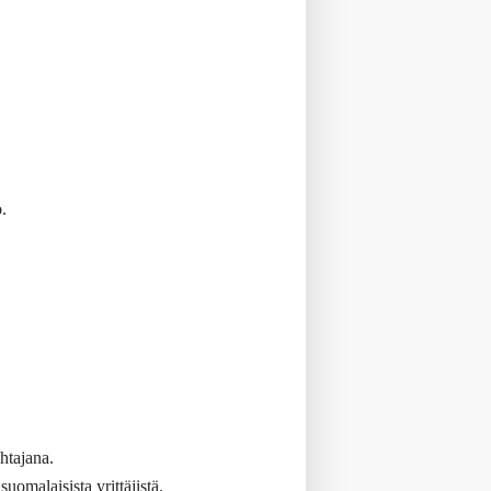
.
htajana.
omalaisista yrittäjistä.