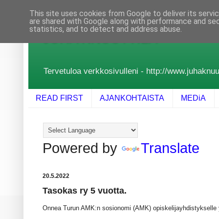
This site uses cookies from Google to deliver its servi
are shared with Google along with performance and secu
statistics, and to detect and address abuse.
JUHA KNUUTTILA
Tervetuloa verkkosivulleni - http://www.juhaknuutt
READ FIRST
AJANKOHTAISTA
MEDiA
Powered by
Translate
20.5.2022
Tasokas ry 5 vuotta.
Onnea Turun AMK:n sosionomi (AMK) opiskelijayhdistykselle