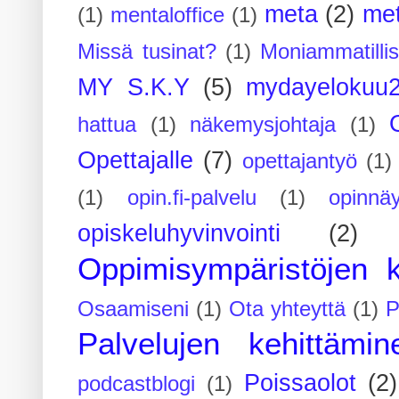
meta
(2)
me
(1)
mentaloffice
(1)
Missä tusinat?
(1)
Moniammatilli
MY S.K.Y
(5)
mydayelokuu
hattua
(1)
näkemysjohtaja
(1)
Opettajalle
(7)
opettajantyö
(1)
(1)
opin.fi-palvelu
(1)
opinnäy
opiskeluhyvinvointi
(2)
Oppimisympäristöjen k
Osaamiseni
(1)
Ota yhteyttä
(1)
P
Palvelujen kehittämin
Poissaolot
(2)
podcastblogi
(1)