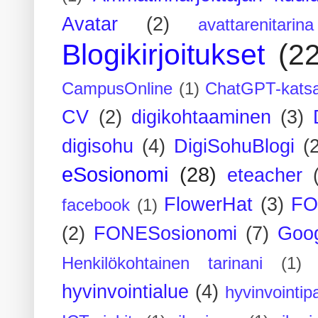
Avatar
(2)
avattarenitarina
Blogikirjoitukset
(2
CampusOnline
(1)
ChatGPT-kats
CV
(2)
digikohtaaminen
(3)
digisohu
(4)
DigiSohuBlogi
(
eSosionomi
(28)
eteacher
FlowerHat
(3)
FO
facebook
(1)
(2)
FONESosionomi
(7)
Goog
Henkilökohtainen tarinani
(1)
hyvinvointialue
(4)
hyvinvointipa