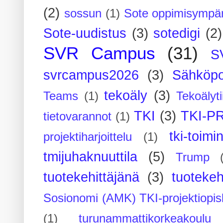
(2)
sossun
(1)
Sote oppimisympär
Sote-uudistus
(3)
sotedigi
(2)
SVR Campus
(31)
S
svrcampus2026
(3)
Sähköpo
tekoäly
(3)
Teams
(1)
Tekoälyti
TKI
(3)
TKI-P
tietovarannot
(1)
tki-toimi
projektiharjoittelu
(1)
tmijuhaknuuttila
(5)
Trump
tuotekehittäjänä
(3)
tuotekeh
Sosionomi (AMK) TKI-projektiopis
(1)
turunammattikorkeakoulu