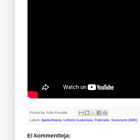
Posted by
Juha Knuuttila
Labels:
Ajankohtaista
,
Lehtorin kuulumisia
,
Putkiradio
,
Sosionomi (AMK)
Ei kommentteja: