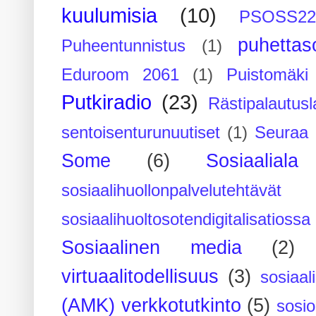
kuulumisia
(10)
PSOSS2
puhettaso
Puheentunnistus
(1)
Eduroom 2061
(1)
Puistomäk
Putkiradio
(23)
Rästipalautusl
sentoisenturunuutiset
(1)
Seuraa 
Some
(6)
Sosiaaliala
sosiaalihuollonpalvelutehtävät
sosiaalihuoltosotendigitalisatiossa
Sosiaalinen media
(2)
virtuaalitodellisuus
(3)
sosiaal
(AMK) verkkotutkinto
(5)
sosi