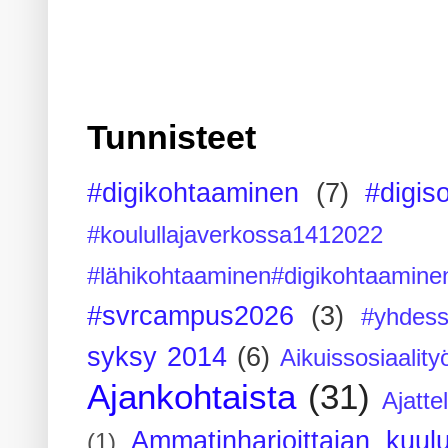
Tunnisteet
#digikohtaaminen
(7)
#digis
#koulullajaverkossa1412022
#lähikohtaaminen#digikohtaamine
#svrcampus2026
(3)
#yhdess
syksy 2014
(6)
Aikuissosiaality
Ajankohtaista
(31)
Ajatte
Ammatinharjoittajan kuul
(1)