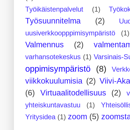
Työikäistenpalvelut
(1)
Työko
Työsuunnitelma
(2)
Uu
uusiverkkoopppimisympäristö
(1)
Valmennus
(2)
valmenta
varhansotekeskus
(1)
Varsinais-S
oppimisympäristö
(8)
Verkk
viikkokuulumisia
(2)
Viivi-Ak
(6)
Virtuaalitodellisuus
(2)
yhteiskuntavastuu
(1)
Yhteisöll
zoom
(5)
zoomsta
Yritysidea
(1)