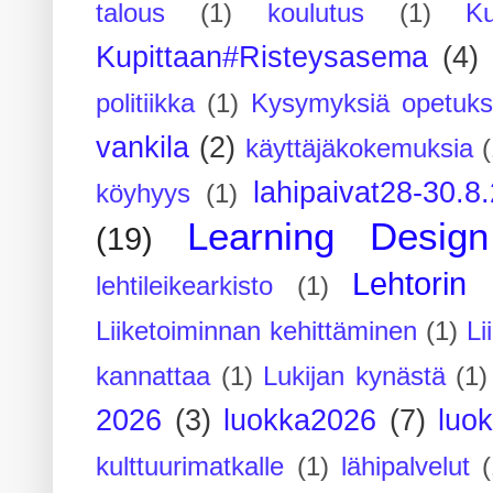
talous
(1)
koulutus
(1)
Ku
Kupittaan#Risteysasema
(4)
politiikka
(1)
Kysymyksiä opetuks
vankila
(2)
käyttäjäkokemuksia
(
lahipaivat28-30.8
köyhyys
(1)
Learning Design
(19)
Lehtorin 
lehtileikearkisto
(1)
Liiketoiminnan kehittäminen
(1)
Li
kannattaa
(1)
Lukijan kynästä
(1)
2026
(3)
luokka2026
(7)
luo
kulttuurimatkalle
(1)
lähipalvelut
(