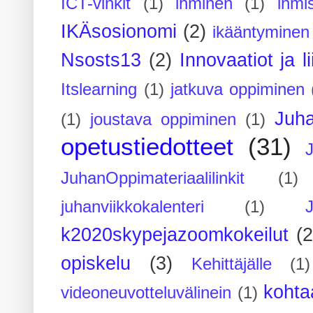
ICT-vinkit
(1)
ihminen
(1)
ihmi
IKÄsosionomi
(2)
ikääntyminen
Nsosts13
(2)
Innovaatiot ja l
Itslearning
(1)
jatkuva oppiminen
Juh
(1)
joustava oppiminen
(1)
opetustiedotteet
(31)
JuhanOppimateriaalilinkit
(1)
juhanviikkokalenteri
(1)
k2020skypejazoomkokeilut
(2
opiskelu
(3)
Kehittäjälle
(1)
kohta
videoneuvotteluvälinein
(1)