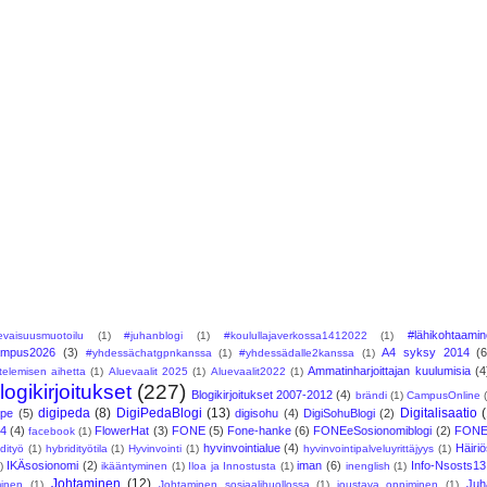
#lähikohtaami
levaisuusmuotoilu
(1)
#juhanblogi
(1)
#koulullajaverkossa1412022
(1)
ampus2026
(3)
A4 syksy 2014
(6
#yhdessächatgpnkanssa
(1)
#yhdessädalle2kanssa
(1)
Ammatinharjoittajan kuulumisia
(4
telemisen aihetta
(1)
Aluevaalit 2025
(1)
Aluevaalit2022
(1)
logikirjoitukset
(227)
Blogikirjoitukset 2007-2012
(4)
brändi
(1)
CampusOnline
digipeda
(8)
DigiPedaBlogi
(13)
Digitalisaatio
Ope
(5)
digisohu
(4)
DigiSohuBlogi
(2)
24
(4)
FlowerHat
(3)
FONE
(5)
Fone-hanke
(6)
FONEeSosionomiblogi
(2)
FONE
facebook
(1)
hyvinvointialue
(4)
Häiri
idityö
(1)
hybridityötila
(1)
Hyvinvointi
(1)
hyvinvointipalveluyrittäjyys
(1)
IKÄsosionomi
(2)
iman
(6)
Info-Nsosts13
)
ikääntyminen
(1)
Iloa ja Innostusta
(1)
inenglish
(1)
Johtaminen
(12)
Juh
minen
(1)
Johtaminen sosiaalihuollossa
(1)
joustava oppiminen
(1)