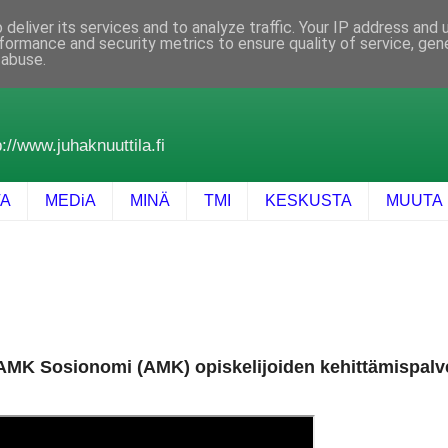
deliver its services and to analyze traffic. Your IP address and
formance and security metrics to ensure quality of service, ge
 abuse.
://www.juhaknuuttila.fi
TA
MEDiA
MINÄ
TMI
KESKUSTA
MUUTA
 AMK Sosionomi (AMK) opiskelijoiden kehittämispalve