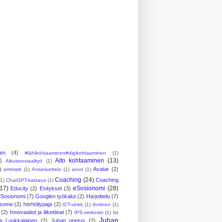
nen
(4)
#lähikohtaaminen#digikohtaaminen
(1)
Aito kohtaaminen
(13)
)
Aikuissosiaalityö
(1)
)
Avatar
(2)
ammatit
(1)
Ansioluettelo
(1)
arvot
(1)
Coaching
(24)
Coaching
(1)
ChatGPT-katsaus
(1)
(17)
eSosionomi
(28)
Educity
(2)
Esitykset
(3)
Sosionomi
(7)
Googlen työkalut
(2)
Harjoittelu
(7)
ösome
(2)
hörhöilypaja
(2)
ICT-vinkit
(1)
ihminen
(1)
(2)
Innovaatiot ja liikeideat
(7)
IPS-verkosto
(1)
Its
Juhan
a Luokkalainen
(2)
Juhan opetus
(2)