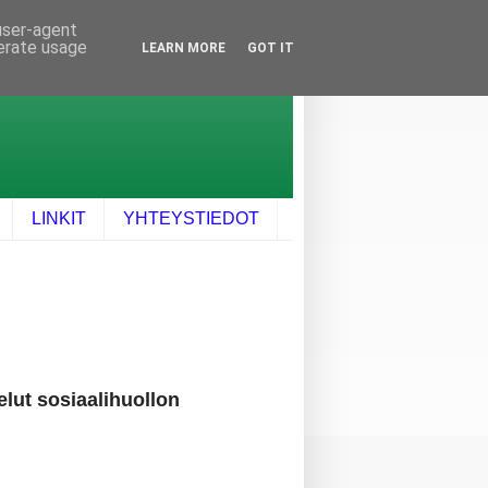
 user-agent
nerate usage
LEARN MORE
GOT IT
LINKIT
YHTEYSTIEDOT
lut sosiaalihuollon