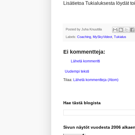
Lisätietoa Tukialuksesta löydät to
Posted by
Juha Knuuttila
Labels:
Coaching
,
MySkyVideot
,
Tukialus
Ei kommentteja:
Lähetä kommentti
Uudempi teksti
Tilaa:
Lähetä kommentteja (Atom)
Hae tästä blogista
Sivun näytöt vuodesta 2006 alkae