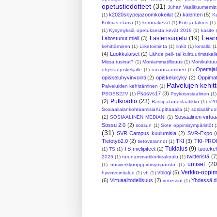
opetustiedotteet
(31)
Juhan Vaalikuumemitt
k2020skypejazoomkokeilut
(2)
kalenteri
(5)
(1)
Ka
Kolmas elämä
(1)
koronakevät
(1)
Koti ja talous
(1)
(1)
Kysymyksiä opetuksesta kevät 2018
(1)
käsite
Lear
Lastensuojelu
(19)
Laitostunut mieli
(3)
kehittäminen
(1)
Liiketoiminta
(1)
linkit
(1)
lomalla
(1
(4)
Luokkalaiset
(2)
Lähde peli- tai kulttuurimatkall
Missä tusinat?
(1)
Moniammatillisuus
(1)
Monikulttuu
Opettajal
ohjeitaopiskelijalle
(1)
omaosaaminen
(1)
opiskeluhyvinvointi
(2)
opiskelukyky
(2)
Oppimate
Palvelujen kehi
Palveluiden kehittäminen
(1)
Psosvs17
(3)
PSOSS22V
(1)
Psykososiaalinen
(1)
Putkiradio
(23)
(2)
Rästipalautuslaatikko
(1)
s20
SosiaalialankohtaamisiaKupittaaalla
(1)
sosiaalihuo
(2)
Sosiaalinen virtuaa
SOSIAALINEN MEDIANI
(1)
Sossu 2.0
(2)
sossun
(1)
Sote oppimisympäristöt
(
(31)
SVR Campus kuulumisia
(2)
SVR-Expo
(
Tietotyö2.0
(2)
TKI
(3)
TKI-PRO
tietovarannot
(1)
Tukialus
(9)
TS mielipiteet
(2)
tuotekeh
(1)
TS
(1)
twitteristä
(7
2025
(1)
turunammattikorkeakoulu
(1)
uutiset
(20
(1)
uusiverkkoopppimisympäristö
(1)
Verkko-oppim
vblogi
(5)
hyvinvointialue
(1)
vb
(1)
(6)
Virtuaalitodellisuus
(2)
Yhdessä dig
vrmessut
(1)