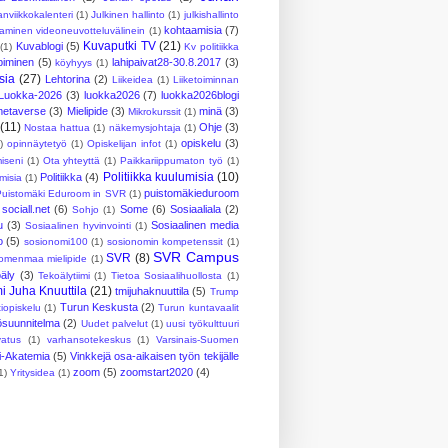
anviikkokalenteri
(1)
Julkinen hallinto
(1)
julkishallinto
kohtaamisia
(7)
aminen videoneuvotteluvälinein
(1)
Kuvaputki TV
(21)
Kuvablogi
(5)
(1)
Kv politiikka
piminen
(5)
lahipaivat28-30.8.2017
(3)
köyhyys
(1)
sia
(27)
Lehtorina
(2)
Liikeidea
(1)
Liiketoiminnan
Luokka-2026
(3)
luokka2026
(7)
luokka2026blogi
metaverse
(3)
Mielipide
(3)
minä
(3)
Mikrokurssit
(1)
(11)
Ohje
(3)
Nostaa hattua
(1)
näkemysjohtaja
(1)
opiskelu
(3)
)
opinnäytetyö
(1)
Opiskelijan infot
(1)
iseni
(1)
Ota yhteyttä
(1)
Paikkariippumaton työ
(1)
Politiikka kuulumisia
(10)
Politiikka
(4)
umisia
(1)
puistomäkieduroom
Puistomäki Eduroom in SVR
(1)
sociall.net
(6)
Some
(6)
Sosiaaliala
(2)
Sohjo
(1)
u
(3)
Sosiaalinen media
Sosiaalinen hyvinvointi
(1)
o
(5)
sosionomi100
(1)
sosionomin kompetenssit
(1)
SVR Campus
SVR
(8)
omenmaa mielipide
(1)
oäly
(3)
Tekoälytiimi
(1)
Tietoa Sosiaalihuollosta
(1)
i Juha Knuuttila
(21)
tmijuhaknuuttila
(5)
Trump
Turun Keskusta
(2)
iopiskelu
(1)
Turun kuntavaalit
ösuunnitelma
(2)
Uudet palvelut
(1)
uusi työkulttuuri
vatus
(1)
varhansotekeskus
(1)
Varsinais-Suomen
vi-Akatemia
(5)
Vinkkejä osa-aikaisen työn tekijälle
zoom
(5)
zoomstart2020
(4)
1)
Yritysidea
(1)