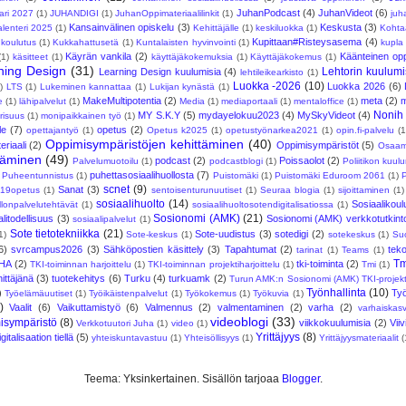
JuhanPodcast
(4)
JuhanVideot
(6)
ari 2027
(1)
JUHANDIGI
(1)
JuhanOppimateriaalilinkit
(1)
juh
Kansainvälinen opiskelu
(3)
Keskusta
(3)
lenteri 2025
(1)
Kehittäjälle
(1)
keskiluokka
(1)
Kohta
Kupittaan#Risteysasema
(4)
koulutus
(1)
Kukkahattusetä
(1)
Kuntalaisten hyvinvointi
(1)
kupla
Käyrän vankila
(2)
Käänteinen op
(1)
käsitteet
(1)
käyttäjäkokemuksia
(1)
Käyttäjäkokemus
(1)
ning Design
(31)
Lehtorin kuulumi
Learning Design kuulumisia
(4)
lehtileikearkisto
(1)
Luokka -2026
(10)
Luokka 2026
(6)
)
LTS
(1)
Lukeminen kannattaa
(1)
Lukijan kynästä
(1)
MakeMultipotentia
(2)
meta
(2)
e
(1)
lähipalvelut
(1)
Media
(1)
mediaportaali
(1)
mentaloffice
(1)
Nonih
MY S.K.Y
(5)
mydayelokuu2023
(4)
MySkyVideot
(4)
risuus
(1)
monipaikkainen työ
(1)
le
(7)
opetus
(2)
opettajantyö
(1)
Opetus k2025
(1)
opetustyönarkea2021
(1)
opin.fi-palvelu
(1
Oppimisympäristöjen kehittäminen
(40)
riaali
(2)
Oppimisympäristöt
(5)
Osaam
ttäminen
(49)
podcast
(2)
Poissaolot
(2)
Palvelumuotoilu
(1)
podcastblogi
(1)
Poliitikon kuul
puhettasosiaalihuollosta
(7)
Puheentunnistus
(1)
Puistomäki
(1)
Puistomäki Eduroom 2061
(1)
scnet
(9)
Sanat
(3)
19opetus
(1)
sentoisenturunuutiset
(1)
Seuraa blogia
(1)
sijoittaminen
(1)
sosiaalihuolto
(14)
Sosiaalikoul
llonpalvelutehtävät
(1)
sosiaalihuoltosotendigitalisatiossa
(1)
Sosionomi (AMK)
(21)
litodellisuus
(3)
Sosionomi (AMK) verkkotutkint
sosiaalipalvelut
(1)
Sote tietotekniikka
(21)
Sote-uudistus
(3)
sotedigi
(2)
1)
Sote-keskus
(1)
sotekeskus
(1)
Su
6)
svrcampus2026
(3)
Sähköpostien käsittely
(3)
Tapahtumat
(2)
tek
tarinat
(1)
Teams
(1)
Tm
HA
(2)
tki-toiminta
(2)
TKI-toiminnan harjoittelu
(1)
TKI-toiminnan projektiharjoittelu
(1)
Tmi
(1)
ittäjänä
(3)
tuotekehitys
(6)
Turku
(4)
turkuamk
(2)
Turun AMK:n Sosionomi (AMK) TKI-projekt
Työnhallinta
(10)
)
Ty
Työelämäuutiset
(1)
Työikäistenpalvelut
(1)
Työkokemus
(1)
Työkuvia
(1)
)
Vaalit
(6)
Vaikuttamistyö
(6)
Valmennus
(2)
valmentaminen
(2)
varha
(2)
varhaiskas
videoblogi
(33)
isympäristö
(8)
viikkokuulumisia
(2)
Vii
Verkkotuutori Juha
(1)
video
(1)
Yrittäjyys
(8)
italisaation tiellä
(5)
yhteiskuntavastuu
(1)
Yhteisöllisyys
(1)
Yrittäjyysmateriaalit
(
Teema: Yksinkertainen. Sisällön tarjoaa
Blogger
.