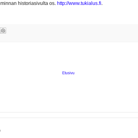
iminnan historiasivulta os.
http://www.tukialus.fi
.
Etusivu
n