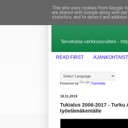
This site uses cookies from Google to 
are shared with Google along with per
statistics, and to detect and address
JUHA KNUUTTILA
Tervetuloa verkkosivulleni - http
READ FIRST
AJANKOHTAIS
Powered by
Translate
18.11.2019
Tukialus 2006-2017 - Turku
työelämäkentälle