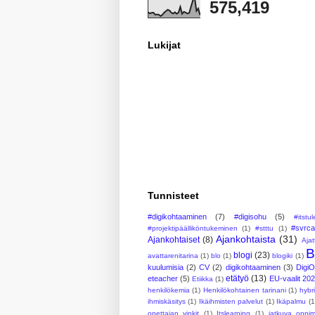
575,419
Lukijat
Tunnisteet
#digikohtaaminen
(7)
#digisohu
(5)
#itstu
#svrc
#projektipäälliköntukeminen
(1)
#stttu
(1)
Ajankohtaista
(31)
Ajankohtaiset
(8)
Ajat
B
blogi
(23)
avattarenitarina
(1)
blo
(1)
blogiki
(1)
kuulumisia
(2)
CV
(2)
digikohtaaminen
(3)
Digi
etätyö
(13)
eteacher
(5)
EU-vaalit 20
Etiikka
(1)
henkilökemia
(1)
Henkilökohtainen tarinani
(1)
hybr
ihmiskäsitys
(1)
Ikäihmisten palvelut
(1)
Ikäpalmu
(1
opettajan vinkit
(1)
Itslearning
(1)
jatkuva oppi