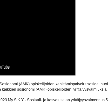
osionomi (AMK) opiskelijoiden kehittämispalvelut sosiaalihuoll
ä kaikkien sosionomi (AMK) opiskelijoiden yrittäjyysvalmiuksia
 2023 My S.K.Y - Sosiaali- ja kasvatusalan yrittäjyysvalmennus 5