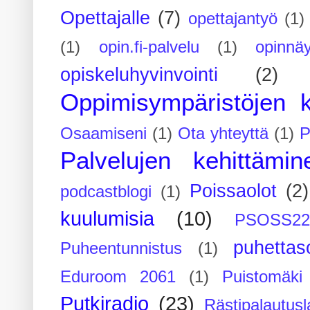
Opettajalle
(7)
opettajantyö
(1)
(1)
opin.fi-palvelu
(1)
opinnäy
opiskeluhyvinvointi
(2)
Oppimisympäristöjen k
Osaamiseni
(1)
Ota yhteyttä
(1)
P
Palvelujen kehittämin
Poissaolot
(2)
podcastblogi
(1)
kuulumisia
(10)
PSOSS2
puhettaso
Puheentunnistus
(1)
Eduroom 2061
(1)
Puistomäk
Putkiradio
(23)
Rästipalautusl