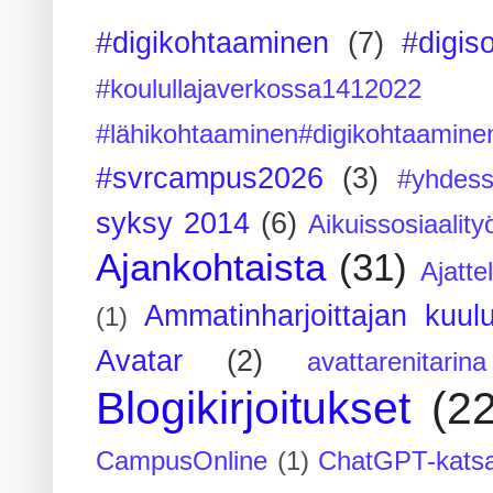
#digikohtaaminen
(7)
#digis
#koulullajaverkossa1412022
#lähikohtaaminen#digikohtaamine
#svrcampus2026
(3)
#yhdess
syksy 2014
(6)
Aikuissosiaality
Ajankohtaista
(31)
Ajatte
Ammatinharjoittajan kuul
(1)
Avatar
(2)
avattarenitarina
Blogikirjoitukset
(2
CampusOnline
(1)
ChatGPT-kats