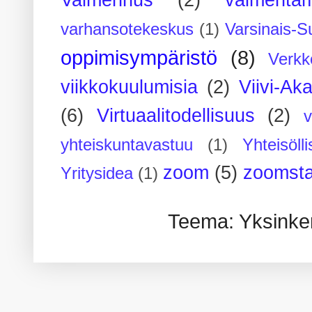
Valmennus
(2)
valmenta
varhansotekeskus
(1)
Varsinais-S
oppimisympäristö
(8)
Verkk
viikkokuulumisia
(2)
Viivi-Ak
(6)
Virtuaalitodellisuus
(2)
yhteiskuntavastuu
(1)
Yhteisöll
zoom
(5)
zoomsta
Yritysidea
(1)
Teema: Yksinker