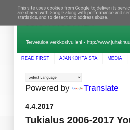
This site uses cookies from Google to deliver its servi
are shared with Google along with performance and secu
statistics, and to detect and address abuse.
JUHA KNUUTTILA
Tervetuloa verkkosivulleni - http://www.juhaknuutt
READ FIRST
AJANKOHTAISTA
MEDiA
Powered by
Translate
4.4.2017
Tukialus 2006-2017 Y