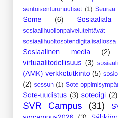
sentoisenturunuutiset
(1)
Seuraa 
Some
(6)
Sosiaaliala
sosiaalihuollonpalvelutehtävät
sosiaalihuoltosotendigitalisatiossa
Sosiaalinen media
(2)
virtuaalitodellisuus
(3)
sosiaal
(AMK) verkkotutkinto
(5)
sosi
(2)
sossun
(1)
Sote oppimisympär
Sote-uudistus
(3)
sotedigi
(2)
SVR Campus
(31)
S
svrcampus2026
(3)
Sähköpo