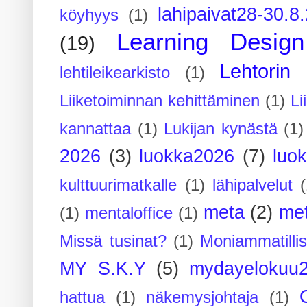
lahipaivat28-30.8
köyhyys
(1)
Learning Design
(19)
Lehtorin 
lehtileikearkisto
(1)
Liiketoiminnan kehittäminen
(1)
Li
kannattaa
(1)
Lukijan kynästä
(1)
2026
(3)
luokka2026
(7)
luo
kulttuurimatkalle
(1)
lähipalvelut
(
meta
(2)
me
(1)
mentaloffice
(1)
Missä tusinat?
(1)
Moniammatilli
MY S.K.Y
(5)
mydayelokuu
hattua
(1)
näkemysjohtaja
(1)