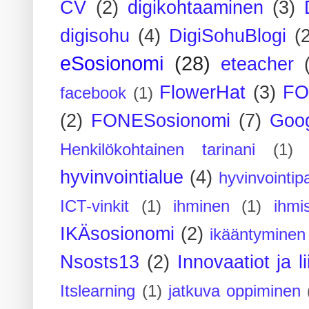
CV
(2)
digikohtaaminen
(3)
digisohu
(4)
DigiSohuBlogi
(
eSosionomi
(28)
eteacher
FlowerHat
(3)
FO
facebook
(1)
(2)
FONESosionomi
(7)
Goog
Henkilökohtainen tarinani
(1)
hyvinvointialue
(4)
hyvinvointipa
ICT-vinkit
(1)
ihminen
(1)
ihmi
IKÄsosionomi
(2)
ikääntyminen
Nsosts13
(2)
Innovaatiot ja l
Itslearning
(1)
jatkuva oppiminen