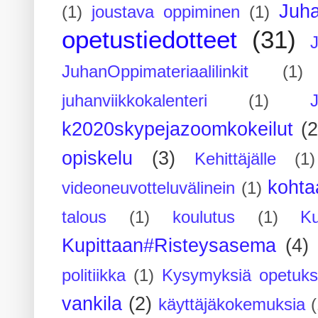
Juh
(1)
joustava oppiminen
(1)
opetustiedotteet
(31)
JuhanOppimateriaalilinkit
(1)
juhanviikkokalenteri
(1)
k2020skypejazoomkokeilut
(2
opiskelu
(3)
Kehittäjälle
(1)
kohta
videoneuvotteluvälinein
(1)
talous
(1)
koulutus
(1)
Ku
Kupittaan#Risteysasema
(4)
politiikka
(1)
Kysymyksiä opetuks
vankila
(2)
käyttäjäkokemuksia
(