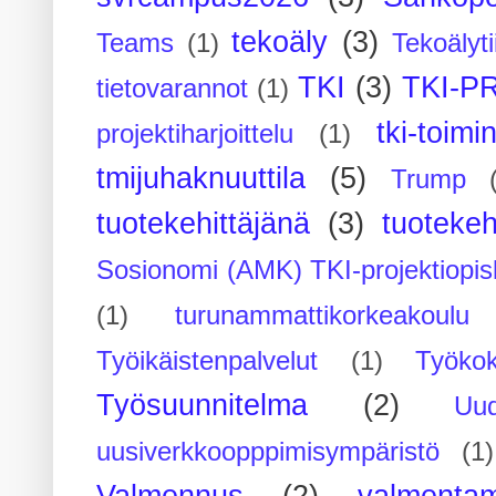
tekoäly
(3)
Teams
(1)
Tekoälyti
TKI
(3)
TKI-P
tietovarannot
(1)
tki-toimi
projektiharjoittelu
(1)
tmijuhaknuuttila
(5)
Trump
tuotekehittäjänä
(3)
tuotekeh
Sosionomi (AMK) TKI-projektiopis
(1)
turunammattikorkeakoulu
Työikäistenpalvelut
(1)
Työko
Työsuunnitelma
(2)
Uu
uusiverkkoopppimisympäristö
(1)