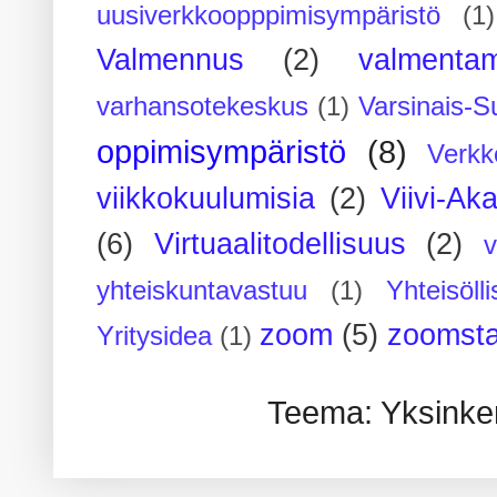
uusiverkkoopppimisympäristö
(1)
Valmennus
(2)
valmenta
varhansotekeskus
(1)
Varsinais-S
oppimisympäristö
(8)
Verkk
viikkokuulumisia
(2)
Viivi-Ak
(6)
Virtuaalitodellisuus
(2)
yhteiskuntavastuu
(1)
Yhteisöll
zoom
(5)
zoomsta
Yritysidea
(1)
Teema: Yksinker