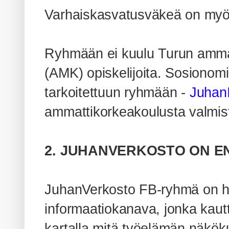
Varhaiskasvatusväkeä on myös 
Ryhmään ei kuulu Turun amma
(AMK) opiskelijoita. Sosionomi 
tarkoitettuun ryhmään -
Juhan
ammattikorkeakoulusta valmis
2. JUHANVERKOSTO ON EN
JuhanVerkosto FB-ryhmä on hen
informaatiokanava, jonka kau
kartalla mitä työelämän näkö