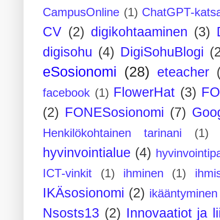
CampusOnline
(1)
ChatGPT-kats
CV
(2)
digikohtaaminen
(3)
digisohu
(4)
DigiSohuBlogi
(
eSosionomi
(28)
eteacher
FlowerHat
(3)
FO
facebook
(1)
(2)
FONESosionomi
(7)
Goog
Henkilökohtainen tarinani
(1)
hyvinvointialue
(4)
hyvinvointipa
ICT-vinkit
(1)
ihminen
(1)
ihmi
IKÄsosionomi
(2)
ikääntyminen
Nsosts13
(2)
Innovaatiot ja l