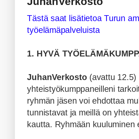
JuhanVerkosto
Tästä saat lisätietoa Turun a
työelämäpalveluista
1. HYVÄ TYÖELÄMÄKUMPP
JuhanVerkosto
(avattu 12.5) 
yhteistyökumppaneilleni tarkoi
ryhmän jäsen voi ehdottaa muk
tunnistavat ja meillä on yhteis
kautta. Ryhmään kuuluminen e