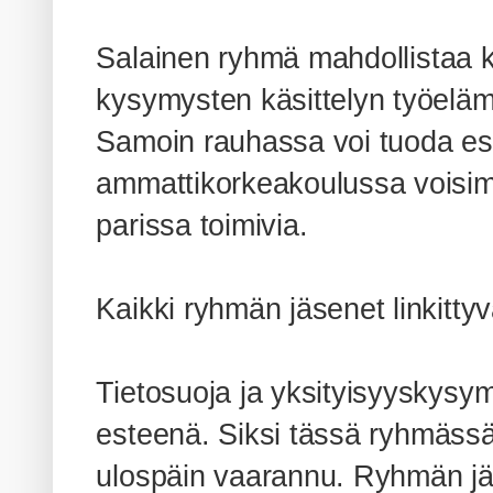
Salainen ryhmä mahdollistaa k
kysymysten käsittelyn työelä
Samoin rauhassa voi tuoda es
ammattikorkeakoulussa voisimm
parissa toimivia.
Kaikki ryhmän jäsenet linkittyv
Tietosuoja ja yksityisyyskysym
esteenä.
Siksi tässä ryhmässä 
ulospäin vaarannu. Ryhmän jäs