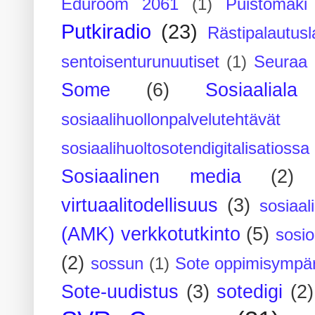
Eduroom 2061
(1)
Puistomäk
Putkiradio
(23)
Rästipalautusl
sentoisenturunuutiset
(1)
Seuraa 
Some
(6)
Sosiaaliala
sosiaalihuollonpalvelutehtävät
sosiaalihuoltosotendigitalisatiossa
Sosiaalinen media
(2)
virtuaalitodellisuus
(3)
sosiaal
(AMK) verkkotutkinto
(5)
sosi
(2)
sossun
(1)
Sote oppimisympär
Sote-uudistus
(3)
sotedigi
(2)