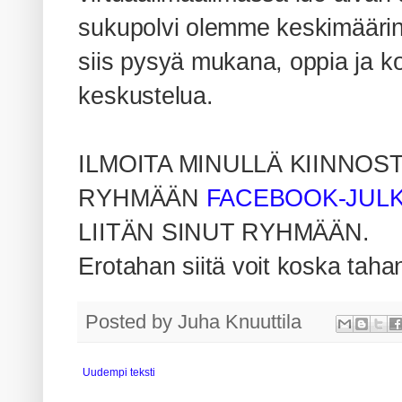
sukupolvi olemme keskimäärin e
siis pysyä mukana, oppia ja kok
keskustelua.
ILMOITA MINULLÄ KIINNOS
RYHMÄÄN
FACEBOOK-JULKI
LIITÄN SINUT RYHMÄÄN.
Erotahan siitä voit koska taha
Posted by
Juha Knuuttila
Uudempi teksti