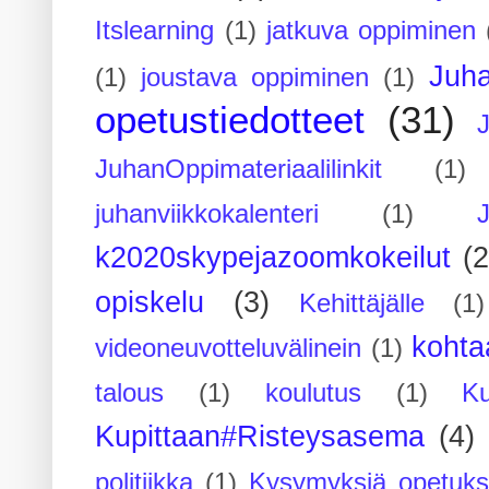
Itslearning
(1)
jatkuva oppiminen
Juh
(1)
joustava oppiminen
(1)
opetustiedotteet
(31)
JuhanOppimateriaalilinkit
(1)
juhanviikkokalenteri
(1)
k2020skypejazoomkokeilut
(2
opiskelu
(3)
Kehittäjälle
(1)
kohta
videoneuvotteluvälinein
(1)
talous
(1)
koulutus
(1)
Ku
Kupittaan#Risteysasema
(4)
politiikka
(1)
Kysymyksiä opetuks