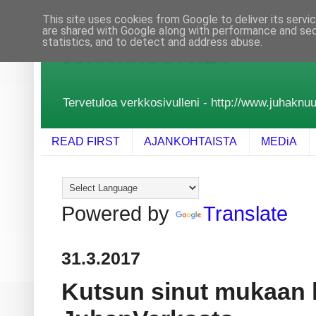
This site uses cookies from Google to deliver its servi
are shared with Google along with performance and secu
statistics, and to detect and address abuse.
JUHA KNUUTTILA
Tervetuloa verkkosivulleni - http://www.juhaknuutt
READ FIRST
AJANKOHTAISTA
MEDiA
Powered by
Translate
31.3.2017
Kutsun sinut mukaan