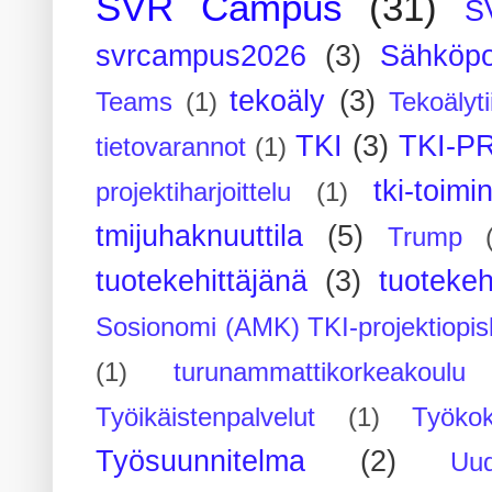
SVR Campus
(31)
S
svrcampus2026
(3)
Sähköpo
tekoäly
(3)
Teams
(1)
Tekoälyti
TKI
(3)
TKI-P
tietovarannot
(1)
tki-toimi
projektiharjoittelu
(1)
tmijuhaknuuttila
(5)
Trump
tuotekehittäjänä
(3)
tuotekeh
Sosionomi (AMK) TKI-projektiopis
(1)
turunammattikorkeakoulu
Työikäistenpalvelut
(1)
Työko
Työsuunnitelma
(2)
Uu