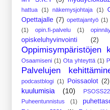
hattua
(1)
näkemysjohtaja
(1)
Opettajalle
(7)
opettajantyö
(1)
(1)
opin.fi-palvelu
(1)
opinnäy
opiskeluhyvinvointi
(2)
Oppimisympäristöjen k
Osaamiseni
(1)
Ota yhteyttä
(1)
P
Palvelujen kehittämin
Poissaolot
(2)
podcastblogi
(1)
kuulumisia
(10)
PSOSS2
puhettaso
Puheentunnistus
(1)