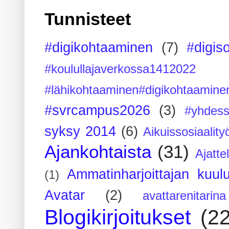
Tunnisteet
#digikohtaaminen
(7)
#digis
#koulullajaverkossa1412022
#lähikohtaaminen#digikohtaamine
#svrcampus2026
(3)
#yhdess
syksy 2014
(6)
Aikuissosiaality
Ajankohtaista
(31)
Ajatte
Ammatinharjoittajan kuul
(1)
Avatar
(2)
avattarenitarina
Blogikirjoitukset
(2