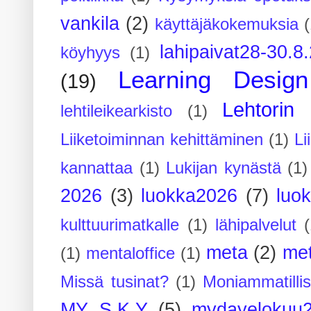
vankila
(2)
käyttäjäkokemuksia
(
lahipaivat28-30.8
köyhyys
(1)
Learning Design
(19)
Lehtorin 
lehtileikearkisto
(1)
Liiketoiminnan kehittäminen
(1)
Li
kannattaa
(1)
Lukijan kynästä
(1)
2026
(3)
luokka2026
(7)
luo
kulttuurimatkalle
(1)
lähipalvelut
(
meta
(2)
me
(1)
mentaloffice
(1)
Missä tusinat?
(1)
Moniammatilli
MY S.K.Y
(5)
mydayelokuu