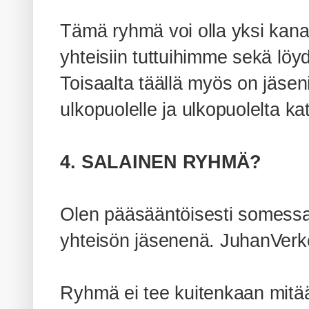
Tämä ryhmä voi olla yksi kana
yhteisiin tuttuihimme sekä lö
Toisaalta täällä myös on jäseni
ulkopuolelle ja ulkopuolelta k
4. SALAINEN RYHMÄ?
Olen pääsääntöisesti somessa 
yhteisön jäsenenä. JuhanVerk
Ryhmä ei tee kuitenkaan mitään