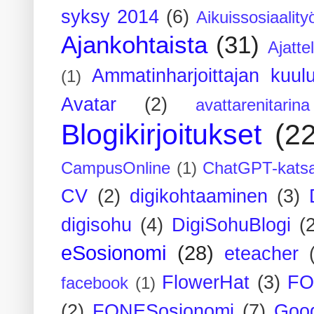
syksy 2014
(6)
Aikuissosiaality
Ajankohtaista
(31)
Ajatte
Ammatinharjoittajan kuul
(1)
Avatar
(2)
avattarenitarina
Blogikirjoitukset
(2
CampusOnline
(1)
ChatGPT-kats
CV
(2)
digikohtaaminen
(3)
digisohu
(4)
DigiSohuBlogi
(
eSosionomi
(28)
eteacher
FlowerHat
(3)
FO
facebook
(1)
(2)
FONESosionomi
(7)
Goog