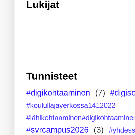
Lukijat
Tunnisteet
#digikohtaaminen
(7)
#digis
#koulullajaverkossa1412022
#lähikohtaaminen#digikohtaamine
#svrcampus2026
(3)
#yhdess