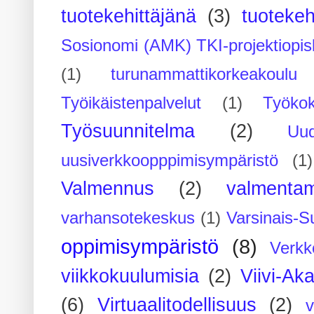
tuotekehittäjänä
(3)
tuotekeh
Sosionomi (AMK) TKI-projektiopis
(1)
turunammattikorkeakoulu
Työikäistenpalvelut
(1)
Työko
Työsuunnitelma
(2)
Uu
uusiverkkoopppimisympäristö
(1)
Valmennus
(2)
valmenta
varhansotekeskus
(1)
Varsinais-S
oppimisympäristö
(8)
Verkk
viikkokuulumisia
(2)
Viivi-Ak
(6)
Virtuaalitodellisuus
(2)