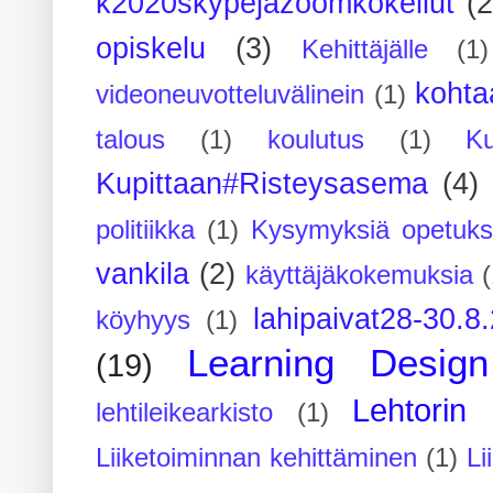
k2020skypejazoomkokeilut
(2
opiskelu
(3)
Kehittäjälle
(1)
kohta
videoneuvotteluvälinein
(1)
talous
(1)
koulutus
(1)
Ku
Kupittaan#Risteysasema
(4)
politiikka
(1)
Kysymyksiä opetuks
vankila
(2)
käyttäjäkokemuksia
(
lahipaivat28-30.8
köyhyys
(1)
Learning Design
(19)
Lehtorin 
lehtileikearkisto
(1)
Liiketoiminnan kehittäminen
(1)
Li