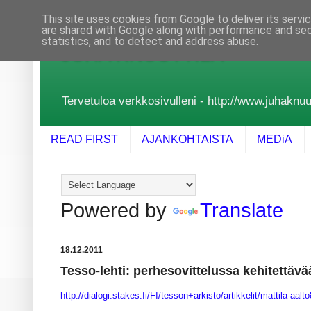
This site uses cookies from Google to deliver its servi
are shared with Google along with performance and secu
statistics, and to detect and address abuse.
JUHA KNUUTTILA
Tervetuloa verkkosivulleni - http://www.juhaknuutt
READ FIRST
AJANKOHTAISTA
MEDiA
Powered by
Translate
18.12.2011
Tesso-lehti: perhesovittelussa kehitettävä
http://dialogi.stakes.fi/FI/tesson+arkisto/artikkelit/mattila-aalt