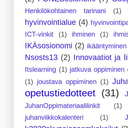
Henkilökohtainen tarinani
(1)
hyvinvointialue
(4)
hyvinvointipa
ICT-vinkit
(1)
ihminen
(1)
ihmi
IKÄsosionomi
(2)
ikääntyminen
Nsosts13
(2)
Innovaatiot ja l
Itslearning
(1)
jatkuva oppiminen
Juh
(1)
joustava oppiminen
(1)
opetustiedotteet
(31)
JuhanOppimateriaalilinkit
(1)
juhanviikkokalenteri
(1)