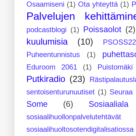
Osaamiseni
(1)
Ota yhteyttä
(1)
P
Palvelujen kehittämin
Poissaolot
(2)
podcastblogi
(1)
kuulumisia
(10)
PSOSS2
puhettaso
Puheentunnistus
(1)
Eduroom 2061
(1)
Puistomäk
Putkiradio
(23)
Rästipalautusl
sentoisenturunuutiset
(1)
Seuraa 
Some
(6)
Sosiaaliala
sosiaalihuollonpalvelutehtävät
sosiaalihuoltosotendigitalisatiossa