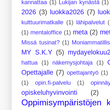
kannattaa
(1)
Lukijan kynästä
(1)
2026
(3)
luokka2026
(7)
luo
kulttuurimatkalle
(1)
lähipalvelut
(
meta
(2)
me
(1)
mentaloffice
(1)
Missä tusinat?
(1)
Moniammatilli
MY S.K.Y
(5)
mydayelokuu
hattua
(1)
näkemysjohtaja
(1)
Opettajalle
(7)
opettajantyö
(1)
(1)
opin.fi-palvelu
(1)
opinnäy
opiskeluhyvinvointi
(2)
Oppimisympäristöjen k