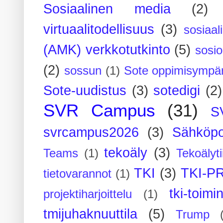
Sosiaalinen media
(2)
virtuaalitodellisuus
(3)
sosiaal
(AMK) verkkotutkinto
(5)
sosi
(2)
sossun
(1)
Sote oppimisympär
Sote-uudistus
(3)
sotedigi
(2)
SVR Campus
(31)
S
svrcampus2026
(3)
Sähköpo
tekoäly
(3)
Teams
(1)
Tekoälyti
TKI
(3)
TKI-P
tietovarannot
(1)
tki-toimi
projektiharjoittelu
(1)
tmijuhaknuuttila
(5)
Trump