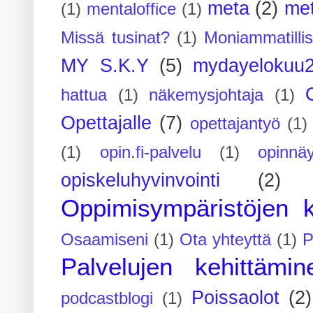
meta
(2)
me
(1)
mentaloffice
(1)
Missä tusinat?
(1)
Moniammatilli
MY S.K.Y
(5)
mydayelokuu
hattua
(1)
näkemysjohtaja
(1)
Opettajalle
(7)
opettajantyö
(1)
(1)
opin.fi-palvelu
(1)
opinnäy
opiskeluhyvinvointi
(2)
Oppimisympäristöjen k
Osaamiseni
(1)
Ota yhteyttä
(1)
P
Palvelujen kehittämin
Poissaolot
(2)
podcastblogi
(1)