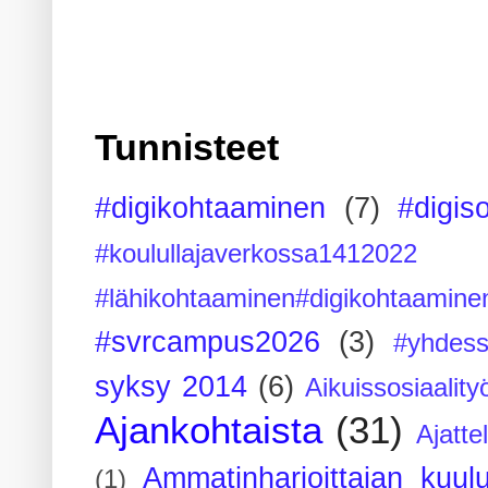
Tunnisteet
#digikohtaaminen
(7)
#digis
#koulullajaverkossa1412022
#lähikohtaaminen#digikohtaamine
#svrcampus2026
(3)
#yhdess
syksy 2014
(6)
Aikuissosiaality
Ajankohtaista
(31)
Ajatte
Ammatinharjoittajan kuul
(1)