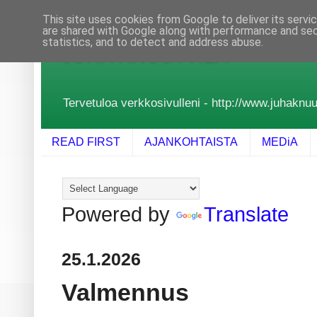
This site uses cookies from Google to deliver its servi
are shared with Google along with performance and secu
statistics, and to detect and address abuse.
JUHA KNUUTTILA
Tervetuloa verkkosivulleni - http://www.juhaknuutt
READ FIRST
AJANKOHTAISTA
MEDiA
Powered by
Translate
25.1.2026
Valmennus