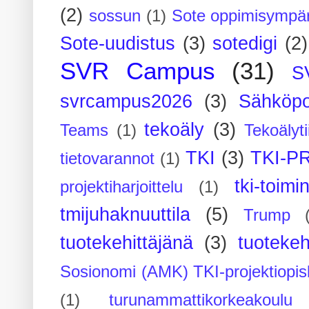
(2)
sossun
(1)
Sote oppimisympär
Sote-uudistus
(3)
sotedigi
(2)
SVR Campus
(31)
S
svrcampus2026
(3)
Sähköpo
tekoäly
(3)
Teams
(1)
Tekoälyti
TKI
(3)
TKI-P
tietovarannot
(1)
tki-toimi
projektiharjoittelu
(1)
tmijuhaknuuttila
(5)
Trump
tuotekehittäjänä
(3)
tuotekeh
Sosionomi (AMK) TKI-projektiopis
(1)
turunammattikorkeakoulu