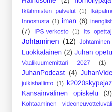
Häiriösome
(2)
hörhöilypaja
Ikäihmisten palvelut
(1)
Ikäpalm
iman
(6)
Innostusta
(1)
inenglis
(7)
IPS-verkosto
(1)
Its opettaj
Johtaminen
(12)
Johtaminen 
Luokkalainen
(2)
Juhan opet
Vaalikuumemittari 2027
(1)
JuhanPodcast
(4)
JuhanVide
k2020skypejaz
julkishallinto
(1)
Kansainvälinen opiskelu
(3)
Kohtaaminen videoneuvotteluväli