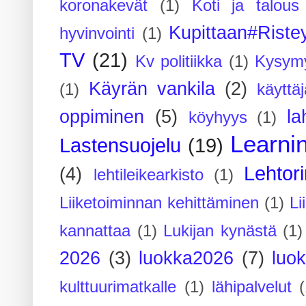
koronakevät
(1)
Koti ja talous
Kupittaan#Rist
hyvinvointi
(1)
TV
(21)
Kv politiikka
(1)
Kysymy
Käyrän vankila
(2)
(1)
käyttä
oppiminen
(5)
la
köyhyys
(1)
Learni
Lastensuojelu
(19)
Lehtor
(4)
lehtileikearkisto
(1)
Liiketoiminnan kehittäminen
(1)
Li
kannattaa
(1)
Lukijan kynästä
(1)
2026
(3)
luokka2026
(7)
luo
kulttuurimatkalle
(1)
lähipalvelut
(