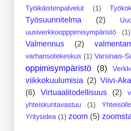
Työikäistenpalvelut
(1)
Työko
Työsuunnitelma
(2)
Uu
uusiverkkoopppimisympäristö
(1)
Valmennus
(2)
valmenta
varhansotekeskus
(1)
Varsinais-S
oppimisympäristö
(8)
Verkk
viikkokuulumisia
(2)
Viivi-Ak
(6)
Virtuaalitodellisuus
(2)
yhteiskuntavastuu
(1)
Yhteisöll
zoom
(5)
zoomsta
Yritysidea
(1)