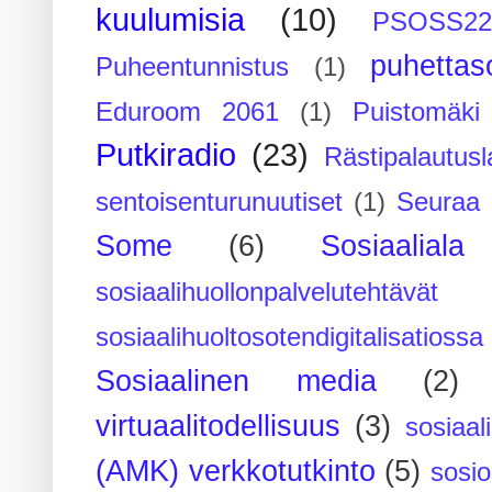
kuulumisia
(10)
PSOSS2
puhettaso
Puheentunnistus
(1)
Eduroom 2061
(1)
Puistomäk
Putkiradio
(23)
Rästipalautusl
sentoisenturunuutiset
(1)
Seuraa 
Some
(6)
Sosiaaliala
sosiaalihuollonpalvelutehtävät
sosiaalihuoltosotendigitalisatiossa
Sosiaalinen media
(2)
virtuaalitodellisuus
(3)
sosiaal
(AMK) verkkotutkinto
(5)
sosi