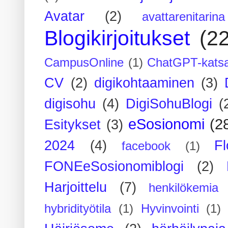
Avatar
(2)
avattarenitarina
Blogikirjoitukset
(2
CampusOnline
(1)
ChatGPT-kats
CV
(2)
digikohtaaminen
(3)
digisohu
(4)
DigiSohuBlogi
(
eSosionomi
(2
Esitykset
(3)
2024
(4)
F
facebook
(1)
FONEeSosionomiblogi
(2)
Harjoittelu
(7)
henkilökemia
hybridityötila
(1)
Hyvinvointi
(1)