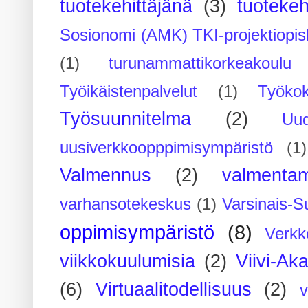
tuotekehittäjänä
(3)
tuotekeh
Sosionomi (AMK) TKI-projektiopis
(1)
turunammattikorkeakoulu
Työikäistenpalvelut
(1)
Työko
Työsuunnitelma
(2)
Uu
uusiverkkoopppimisympäristö
(1)
Valmennus
(2)
valmenta
varhansotekeskus
(1)
Varsinais-S
oppimisympäristö
(8)
Verkk
viikkokuulumisia
(2)
Viivi-Ak
(6)
Virtuaalitodellisuus
(2)