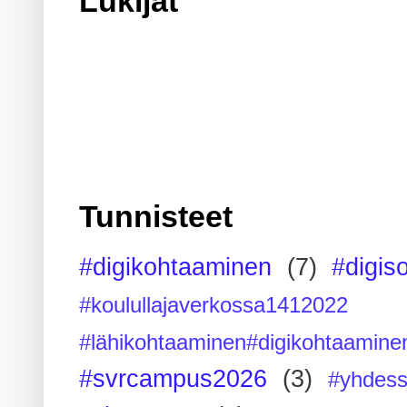
Lukijat
Tunnisteet
#digikohtaaminen
(7)
#digis
#koulullajaverkossa1412022
#lähikohtaaminen#digikohtaamine
#svrcampus2026
(3)
#yhdess