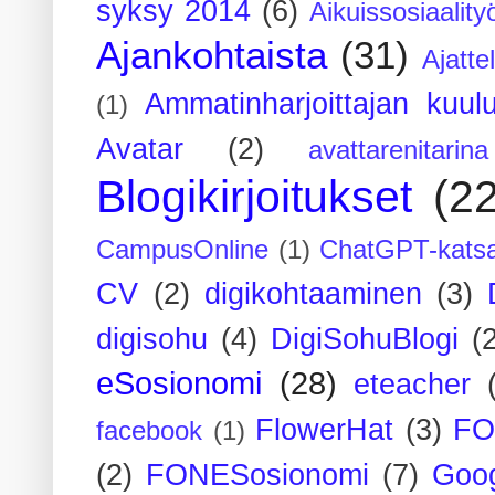
syksy 2014
(6)
Aikuissosiaality
Ajankohtaista
(31)
Ajatte
Ammatinharjoittajan kuul
(1)
Avatar
(2)
avattarenitarina
Blogikirjoitukset
(2
CampusOnline
(1)
ChatGPT-kats
CV
(2)
digikohtaaminen
(3)
digisohu
(4)
DigiSohuBlogi
(
eSosionomi
(28)
eteacher
FlowerHat
(3)
FO
facebook
(1)
(2)
FONESosionomi
(7)
Goog