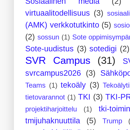
Sosiaalinen media
(2)
virtuaalitodellisuus
(3)
sosiaal
(AMK) verkkotutkinto
(5)
sosi
(2)
sossun
(1)
Sote oppimisympär
Sote-uudistus
(3)
sotedigi
(2)
SVR Campus
(31)
S
svrcampus2026
(3)
Sähköpo
tekoäly
(3)
Teams
(1)
Tekoälyti
TKI
(3)
TKI-P
tietovarannot
(1)
tki-toimi
projektiharjoittelu
(1)
tmijuhaknuuttila
(5)
Trump