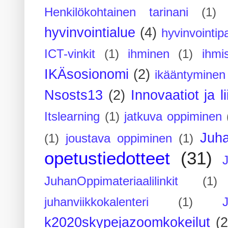
Henkilökohtainen tarinani
(1)
hyvinvointialue
(4)
hyvinvointipa
ICT-vinkit
(1)
ihminen
(1)
ihmi
IKÄsosionomi
(2)
ikääntyminen
Nsosts13
(2)
Innovaatiot ja l
Itslearning
(1)
jatkuva oppiminen
Juh
(1)
joustava oppiminen
(1)
opetustiedotteet
(31)
JuhanOppimateriaalilinkit
(1)
juhanviikkokalenteri
(1)
k2020skypejazoomkokeilut
(2