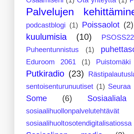
Osaamiseni
(1)
Ota yhteyttä
(1)
P
Palvelujen kehittämin
Poissaolot
(2)
podcastblogi
(1)
kuulumisia
(10)
PSOSS2
puhettaso
Puheentunnistus
(1)
Eduroom 2061
(1)
Puistomäk
Putkiradio
(23)
Rästipalautusl
sentoisenturunuutiset
(1)
Seuraa 
Some
(6)
Sosiaaliala
sosiaalihuollonpalvelutehtävät
sosiaalihuoltosotendigitalisatiossa