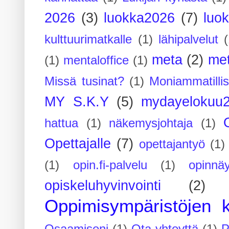
2026
(3)
luokka2026
(7)
luo
kulttuurimatkalle
(1)
lähipalvelut
(
meta
(2)
me
(1)
mentaloffice
(1)
Missä tusinat?
(1)
Moniammatilli
MY S.K.Y
(5)
mydayelokuu
hattua
(1)
näkemysjohtaja
(1)
Opettajalle
(7)
opettajantyö
(1)
(1)
opin.fi-palvelu
(1)
opinnäy
opiskeluhyvinvointi
(2)
Oppimisympäristöjen k