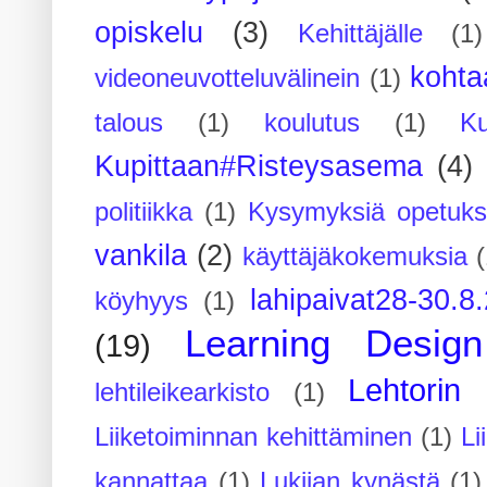
opiskelu
(3)
Kehittäjälle
(1)
kohta
videoneuvotteluvälinein
(1)
talous
(1)
koulutus
(1)
Ku
Kupittaan#Risteysasema
(4)
politiikka
(1)
Kysymyksiä opetuks
vankila
(2)
käyttäjäkokemuksia
(
lahipaivat28-30.8
köyhyys
(1)
Learning Design
(19)
Lehtorin 
lehtileikearkisto
(1)
Liiketoiminnan kehittäminen
(1)
Li
kannattaa
(1)
Lukijan kynästä
(1)