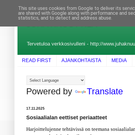
This site uses cookies from Google to deliver its servi
are shared with Google along with performance and secu
statistics, and to detect and address abuse.
JUHA KNUUTTILA
Tervetuloa verkkosivulleni - http://www.juhaknuutt
READ FIRST
AJANKOHTAISTA
MEDiA
Powered by
Translate
17.11.2025
Sosiaalialan eettiset periaatteet
Harjoittelujenne tehtävissä on teemana sosiaalialan