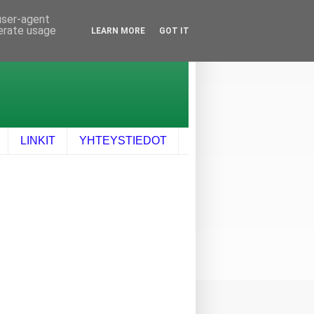
 user-agent
nerate usage
LEARN MORE
GOT IT
LINKIT
YHTEYSTIEDOT