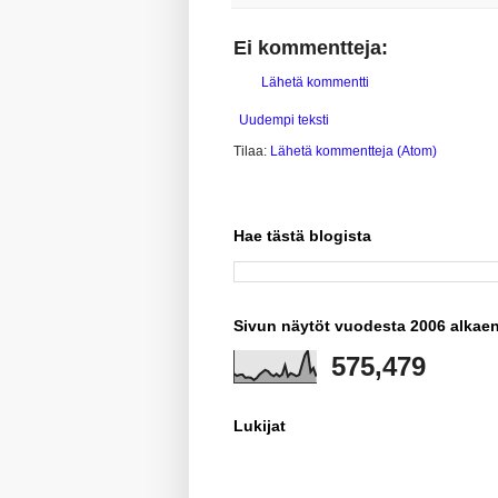
Ei kommentteja:
Lähetä kommentti
Uudempi teksti
Tilaa:
Lähetä kommentteja (Atom)
Hae tästä blogista
Sivun näytöt vuodesta 2006 alkae
575,479
Lukijat