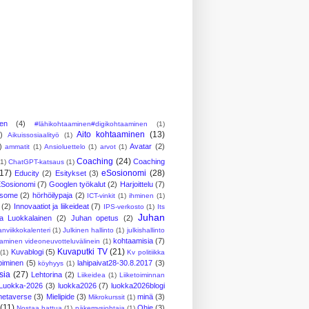
nen
(4)
#lähikohtaaminen#digikohtaaminen
(1)
Aito kohtaaminen
(13)
)
Aikuissosiaalityö
(1)
)
Avatar
(2)
ammatit
(1)
Ansioluettelo
(1)
arvot
(1)
Coaching
(24)
Coaching
(1)
ChatGPT-katsaus
(1)
(17)
eSosionomi
(28)
Educity
(2)
Esitykset
(3)
Sosionomi
(7)
Googlen työkalut
(2)
Harjoittelu
(7)
ösome
(2)
hörhöilypaja
(2)
ICT-vinkit
(1)
ihminen
(1)
(2)
Innovaatiot ja liikeideat
(7)
IPS-verkosto
(1)
Its
Juhan
a Luokkalainen
(2)
Juhan opetus
(2)
anviikkokalenteri
(1)
Julkinen hallinto
(1)
julkishallinto
kohtaamisia
(7)
aminen videoneuvotteluvälinein
(1)
Kuvaputki TV
(21)
Kuvablogi
(5)
(1)
Kv politiikka
piminen
(5)
lahipaivat28-30.8.2017
(3)
köyhyys
(1)
sia
(27)
Lehtorina
(2)
Liikeidea
(1)
Liiketoiminnan
Luokka-2026
(3)
luokka2026
(7)
luokka2026blogi
metaverse
(3)
Mielipide
(3)
minä
(3)
Mikrokurssit
(1)
(11)
Ohje
(3)
Nostaa hattua
(1)
näkemysjohtaja
(1)