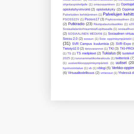
Opettajal
ohjeitaopiskelijalle
(1)
omaosaaminen
(1)
opiskeluhyvinvointi
(2)
opiskelukyky
(2)
Oppimate
Palvelujen kehi
Palveluiden kehittäminen
(1)
Psosvs17
(3)
PSOSS22V
(1)
Psykososiaalinen
(1)
Putkiradio
(23)
(2)
Rästipalautuslaatikko
(1)
s20
SosiaalialankohtaamisiaKupittaaalla
(1)
sosiaalihuo
(2)
Sosiaalinen virtuaa
SOSIAALINEN MEDIANI
(1)
Sossu 2.0
(2)
sossun
(1)
Sote oppimisympäristöt
(
(31)
SVR Campus kuulumisia
(2)
SVR-Expo
(
Tietotyö2.0
(2)
TKI
(3)
TKI-PRO
tietovarannot
(1)
Tukialus
(9)
TS mielipiteet
(2)
tuotekeh
(1)
TS
(1)
twitteristä
(7
2025
(1)
turunammattikorkeakoulu
(1)
uutiset
(20
(1)
uusiverkkoopppimisympäristö
(1)
Verkko-oppim
vblogi
(5)
hyvinvointialue
(1)
vb
(1)
(6)
Virtuaalitodellisuus
(2)
Yhdessä dig
vrmessut
(1)