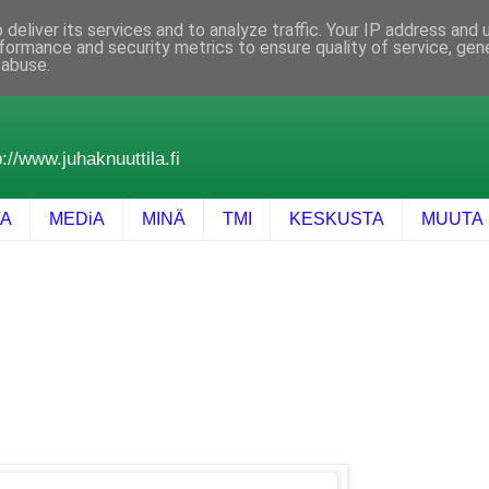
deliver its services and to analyze traffic. Your IP address and
formance and security metrics to ensure quality of service, ge
 abuse.
://www.juhaknuuttila.fi
TA
MEDiA
MINÄ
TMI
KESKUSTA
MUUTA