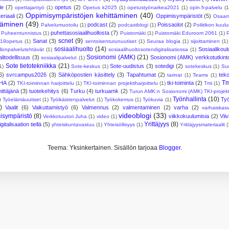
le
(7)
opetus
(2)
opettajantyö
(1)
Opetus k2025
(1)
opetustyönarkea2021
(1)
opin.fi-palvelu
(1
Oppimisympäristöjen kehittäminen
(40)
riaali
(2)
Oppimisympäristöt
(5)
Osaam
ttäminen
(49)
podcast
(2)
Poissaolot
(2)
Palvelumuotoilu
(1)
podcastblogi
(1)
Poliitikon kuul
puhettasosiaalihuollosta
(7)
Puheentunnistus
(1)
Puistomäki
(1)
Puistomäki Eduroom 2061
(1)
scnet
(9)
Sanat
(3)
19opetus
(1)
sentoisenturunuutiset
(1)
Seuraa blogia
(1)
sijoittaminen
(1)
sosiaalihuolto
(14)
Sosiaalikoul
llonpalvelutehtävät
(1)
sosiaalihuoltosotendigitalisatiossa
(1)
Sosionomi (AMK)
(21)
litodellisuus
(3)
Sosionomi (AMK) verkkotutkint
sosiaalipalvelut
(1)
Sote tietotekniikka
(21)
Sote-uudistus
(3)
sotedigi
(2)
1)
Sote-keskus
(1)
sotekeskus
(1)
Su
6)
svrcampus2026
(3)
Sähköpostien käsittely
(3)
Tapahtumat
(2)
tek
tarinat
(1)
Teams
(1)
Tm
HA
(2)
tki-toiminta
(2)
TKI-toiminnan harjoittelu
(1)
TKI-toiminnan projektiharjoittelu
(1)
Tmi
(1)
ittäjänä
(3)
tuotekehitys
(6)
Turku
(4)
turkuamk
(2)
Turun AMK:n Sosionomi (AMK) TKI-projekt
Työnhallinta
(10)
)
Ty
Työelämäuutiset
(1)
Työikäistenpalvelut
(1)
Työkokemus
(1)
Työkuvia
(1)
)
Vaalit
(6)
Vaikuttamistyö
(6)
Valmennus
(2)
valmentaminen
(2)
varha
(2)
varhaiskas
videoblogi
(33)
isympäristö
(8)
viikkokuulumisia
(2)
Vii
Verkkotuutori Juha
(1)
video
(1)
Yrittäjyys
(8)
italisaation tiellä
(5)
yhteiskuntavastuu
(1)
Yhteisöllisyys
(1)
Yrittäjyysmateriaalit
(
Teema: Yksinkertainen. Sisällön tarjoaa
Blogger
.