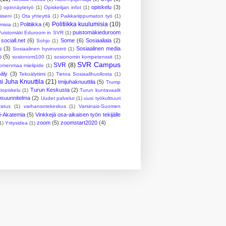
opiskelu
(3)
)
opinnäytetyö
(1)
Opiskelijan infot
(1)
iseni
(1)
Ota yhteyttä
(1)
Paikkariippumaton työ
(1)
Politiikka kuulumisia
(10)
Politiikka
(4)
umisia
(1)
puistomäkieduroom
Puistomäki Eduroom in SVR
(1)
sociall.net
(6)
Some
(6)
Sosiaaliala
(2)
Sohjo
(1)
u
(3)
Sosiaalinen media
Sosiaalinen hyvinvointi
(1)
o
(5)
sosionomi100
(1)
sosionomin kompetenssit
(1)
SVR Campus
SVR
(8)
omenmaa mielipide
(1)
oäly
(3)
Tekoälytiimi
(1)
Tietoa Sosiaalihuollosta
(1)
i Juha Knuuttila
(21)
tmijuhaknuuttila
(5)
Trump
Turun Keskusta
(2)
iopiskelu
(1)
Turun kuntavaalit
ösuunnitelma
(2)
Uudet palvelut
(1)
uusi työkulttuuri
vatus
(1)
varhansotekeskus
(1)
Varsinais-Suomen
vi-Akatemia
(5)
Vinkkejä osa-aikaisen työn tekijälle
zoom
(5)
zoomstart2020
(4)
1)
Yritysidea
(1)