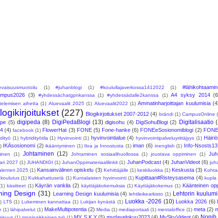
#lähikohtaami
levaisuusmuotoilu
(1)
#juhanblogi
(1)
#koulullajaverkossa1412022
(1)
ampus2026
(3)
A4 syksy 2014
(6
#yhdessächatgpnkanssa
(1)
#yhdessädalle2kanssa
(1)
Ammatinharjoittajan kuulumisia
(4
telemisen aihetta
(1)
Aluevaalit 2025
(1)
Aluevaalit2022
(1)
logikirjoitukset
(227)
Blogikirjoitukset 2007-2012
(4)
brändi
(1)
CampusOnline
digipeda
(8)
DigiPedaBlogi
(13)
Digitalisaatio
Ope
(5)
digisohu
(4)
DigiSohuBlogi
(2)
24
(4)
FlowerHat
(3)
FONE
(5)
Fone-hanke
(6)
FONEeSosionomiblogi
(2)
FONE
facebook
(1)
hyvinvointialue
(4)
Häiri
idityö
(1)
hybridityötila
(1)
Hyvinvointi
(1)
hyvinvointipalveluyrittäjyys
(1)
IKÄsosionomi
(2)
iman
(6)
Info-Nsosts13
)
ikääntyminen
(1)
Iloa ja Innostusta
(1)
inenglish
(1)
Johtaminen
(12)
Juh
minen
(1)
Johtaminen sosiaalihuollossa
(1)
joustava oppiminen
(1)
JuhanPodcast
(4)
JuhanVideot
(6)
ari 2027
(1)
JUHANDIGI
(1)
JuhanOppimateriaalilinkit
(1)
juh
Kansainvälinen opiskelu
(3)
Keskusta
(3)
lenteri 2025
(1)
Kehittäjälle
(1)
keskiluokka
(1)
Kohta
Kupittaan#Risteysasema
(4)
koulutus
(1)
Kukkahattusetä
(1)
Kuntalaisten hyvinvointi
(1)
kupla
Käyrän vankila
(2)
Käänteinen op
(1)
käsitteet
(1)
käyttäjäkokemuksia
(1)
Käyttäjäkokemus
(1)
ning Design
(31)
Lehtorin kuulumi
Learning Design kuulumisia
(4)
lehtileikearkisto
(1)
Luokka -2026
(10)
Luokka 2026
(6)
)
LTS
(1)
Lukeminen kannattaa
(1)
Lukijan kynästä
(1)
MakeMultipotentia
(2)
meta
(2)
e
(1)
lähipalvelut
(1)
Media
(1)
mediaportaali
(1)
mentaloffice
(1)
Nonih
MY S.K.Y
(5)
mydayelokuu2023
(4)
MySkyVideot
(4)
risuus
(1)
monipaikkainen työ
(1)