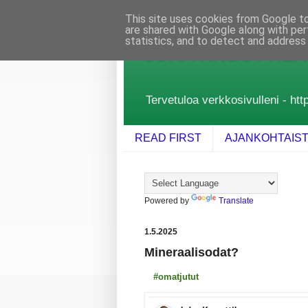
This site uses cookies from Google to 
are shared with Google along with per
statistics, and to detect and address
JUHA KNUUTTILA
Tervetuloa verkkosivulleni - http
READ FIRST
AJANKOHTAIS
Powered by
Translate
1.5.2025
Mineraalisodat?
#omatjutut