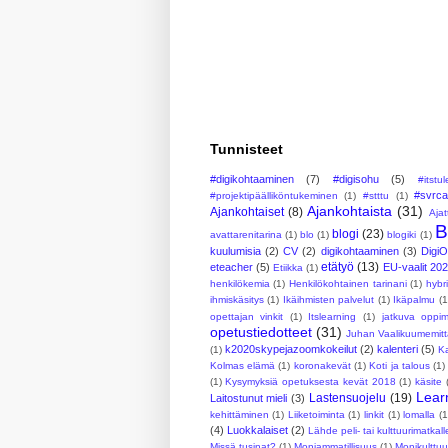
Tunnisteet
#digikohtaaminen
(7)
#digisohu
(5)
#itstu
#svrc
#projektipäälliköntukeminen
(1)
#stttu
(1)
Ajankohtaista
(31)
Ajankohtaiset
(8)
Ajat
B
blogi
(23)
avattarenitarina
(1)
blo
(1)
blogiki
(1)
kuulumisia
(2)
CV
(2)
digikohtaaminen
(3)
Digi
etätyö
(13)
eteacher
(5)
EU-vaalit 20
Etiikka
(1)
henkilökemia
(1)
Henkilökohtainen tarinani
(1)
hybr
ihmiskäsitys
(1)
Ikäihmisten palvelut
(1)
Ikäpalmu
(1
opettajan vinkit
(1)
Itslearning
(1)
jatkuva oppi
opetustiedotteet
(31)
Juhan Vaalikuumemitt
k2020skypejazoomkokeilut
(2)
kalenteri
(5)
(1)
Ka
Kolmas elämä
(1)
koronakevät
(1)
Koti ja talous
(1)
(1)
Kysymyksiä opetuksesta kevät 2018
(1)
käsite
Lear
Lastensuojelu
(19)
Laitostunut mieli
(3)
kehittäminen
(1)
Liiketoiminta
(1)
linkit
(1)
lomalla
(1
(4)
Luokkalaiset
(2)
Lähde peli- tai kulttuurimatkall
Missä tusinat?
(1)
Moniammatillisuus
(1)
Monikulttuu