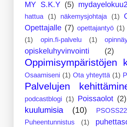
MY S.K.Y
(5)
mydayelokuu
hattua
(1)
näkemysjohtaja
(1)
Opettajalle
(7)
opettajantyö
(1)
(1)
opin.fi-palvelu
(1)
opinnäy
opiskeluhyvinvointi
(2)
Oppimisympäristöjen k
Osaamiseni
(1)
Ota yhteyttä
(1)
P
Palvelujen kehittämin
Poissaolot
(2)
podcastblogi
(1)
kuulumisia
(10)
PSOSS2
puhettaso
Puheentunnistus
(1)