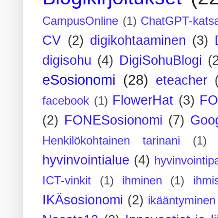
CampusOnline
(1)
ChatGPT-kats
CV
(2)
digikohtaaminen
(3)
digisohu
(4)
DigiSohuBlogi
(
eSosionomi
(28)
eteacher
FlowerHat
(3)
FO
facebook
(1)
(2)
FONESosionomi
(7)
Goog
Henkilökohtainen tarinani
(1)
hyvinvointialue
(4)
hyvinvointipa
ICT-vinkit
(1)
ihminen
(1)
ihmi
IKÄsosionomi
(2)
ikääntyminen