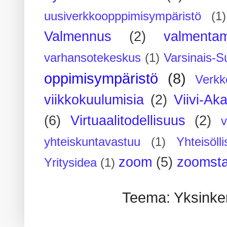
uusiverkkoopppimisympäristö
(1)
Valmennus
(2)
valmenta
varhansotekeskus
(1)
Varsinais-S
oppimisympäristö
(8)
Verkk
viikkokuulumisia
(2)
Viivi-Ak
(6)
Virtuaalitodellisuus
(2)
yhteiskuntavastuu
(1)
Yhteisöll
zoom
(5)
zoomsta
Yritysidea
(1)
Teema: Yksinker