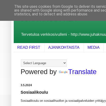
This site uses cookies from Google to deliver its servi
are shared with Google along with performance and secu
statistics, and to detect and address abuse.
JUHA KNUUTTILA
Tervetuloa verkkosivulleni - http://www.juhaknuutt
READ FIRST
AJANKOHTAISTA
MEDiA
Powered by
Translate
3.5.2024
Sosiaalikoulu
Sosiaalikoulu on sosiaalihuollon ja sosiaalipalveluiden yrittäjy