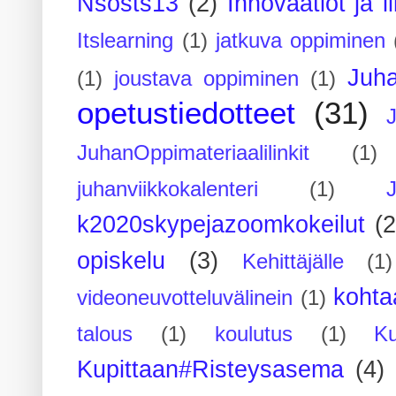
Nsosts13
(2)
Innovaatiot ja l
Itslearning
(1)
jatkuva oppiminen
Juh
(1)
joustava oppiminen
(1)
opetustiedotteet
(31)
JuhanOppimateriaalilinkit
(1)
juhanviikkokalenteri
(1)
k2020skypejazoomkokeilut
(2
opiskelu
(3)
Kehittäjälle
(1)
kohta
videoneuvotteluvälinein
(1)
talous
(1)
koulutus
(1)
Ku
Kupittaan#Risteysasema
(4)