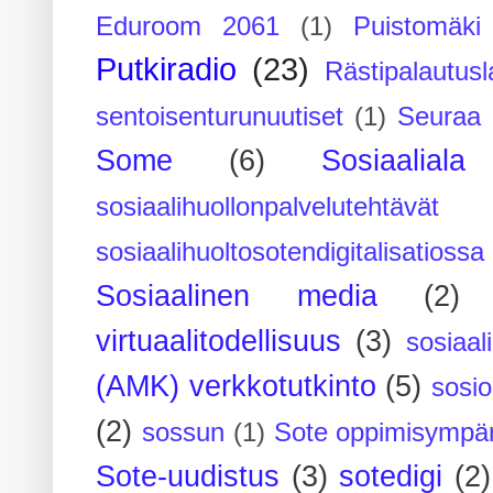
Eduroom 2061
(1)
Puistomäk
Putkiradio
(23)
Rästipalautusl
sentoisenturunuutiset
(1)
Seuraa 
Some
(6)
Sosiaaliala
sosiaalihuollonpalvelutehtävät
sosiaalihuoltosotendigitalisatiossa
Sosiaalinen media
(2)
virtuaalitodellisuus
(3)
sosiaal
(AMK) verkkotutkinto
(5)
sosi
(2)
sossun
(1)
Sote oppimisympär
Sote-uudistus
(3)
sotedigi
(2)