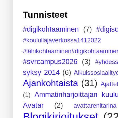
Tunnisteet
#digikohtaaminen
(7)
#digis
#koulullajaverkossa1412022
#lähikohtaaminen#digikohtaamine
#svrcampus2026
(3)
#yhdess
syksy 2014
(6)
Aikuissosiaality
Ajankohtaista
(31)
Ajatte
Ammatinharjoittajan kuul
(1)
Avatar
(2)
avattarenitarina
Blogikirjoitukset
(2