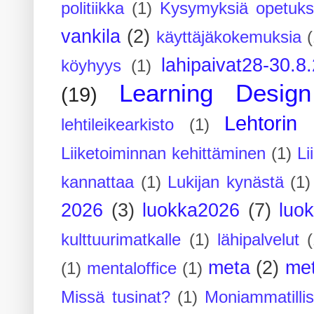
politiikka
(1)
Kysymyksiä opetuks
vankila
(2)
käyttäjäkokemuksia
(
lahipaivat28-30.8
köyhyys
(1)
Learning Design
(19)
Lehtorin 
lehtileikearkisto
(1)
Liiketoiminnan kehittäminen
(1)
Li
kannattaa
(1)
Lukijan kynästä
(1)
2026
(3)
luokka2026
(7)
luo
kulttuurimatkalle
(1)
lähipalvelut
(
meta
(2)
me
(1)
mentaloffice
(1)
Missä tusinat?
(1)
Moniammatilli