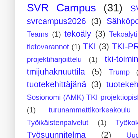
SVR Campus
(31)
S
svrcampus2026
(3)
Sähköpo
tekoäly
(3)
Teams
(1)
Tekoälyti
TKI
(3)
TKI-P
tietovarannot
(1)
tki-toimi
projektiharjoittelu
(1)
tmijuhaknuuttila
(5)
Trump
tuotekehittäjänä
(3)
tuotekeh
Sosionomi (AMK) TKI-projektiopis
(1)
turunammattikorkeakoulu
Työikäistenpalvelut
(1)
Työko
Työsuunnitelma
(2)
Uu