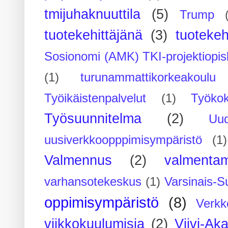
tmijuhaknuuttila
(5)
Trump
tuotekehittäjänä
(3)
tuotekeh
Sosionomi (AMK) TKI-projektiopis
(1)
turunammattikorkeakoulu
Työikäistenpalvelut
(1)
Työko
Työsuunnitelma
(2)
Uu
uusiverkkoopppimisympäristö
(1)
Valmennus
(2)
valmenta
varhansotekeskus
(1)
Varsinais-S
oppimisympäristö
(8)
Verkk
viikkokuulumisia
(2)
Viivi-Ak