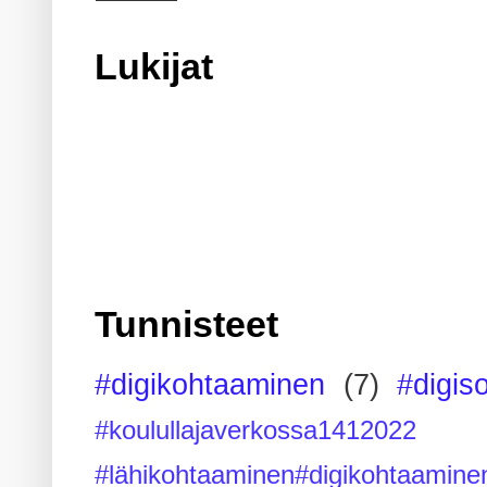
Lukijat
Tunnisteet
#digikohtaaminen
(7)
#digis
#koulullajaverkossa1412022
#lähikohtaaminen#digikohtaamine