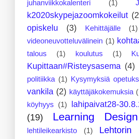
juhanviikkokalenteri
(1)
k2020skypejazoomkokeilut
(2
opiskelu
(3)
Kehittäjälle
(1)
kohta
videoneuvotteluvälinein
(1)
talous
(1)
koulutus
(1)
Ku
Kupittaan#Risteysasema
(4)
politiikka
(1)
Kysymyksiä opetuks
vankila
(2)
käyttäjäkokemuksia
(
lahipaivat28-30.8
köyhyys
(1)
Learning Design
(19)
Lehtorin 
lehtileikearkisto
(1)