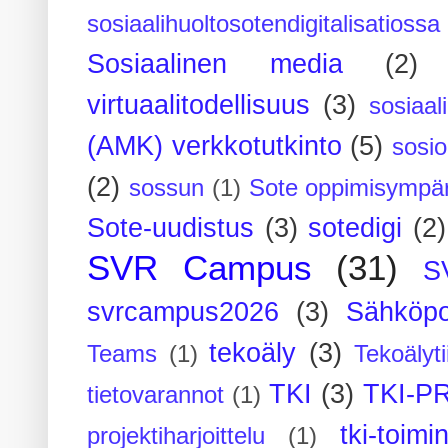
sosiaalihuoltosotendigitalisatiossa
Sosiaalinen media
(2)
virtuaalitodellisuus
(3)
sosiaal
(AMK) verkkotutkinto
(5)
sosi
(2)
sossun
(1)
Sote oppimisympär
Sote-uudistus
(3)
sotedigi
(2)
SVR Campus
(31)
S
svrcampus2026
(3)
Sähköpo
tekoäly
(3)
Teams
(1)
Tekoälyti
TKI
(3)
TKI-P
tietovarannot
(1)
tki-toimi
projektiharjoittelu
(1)