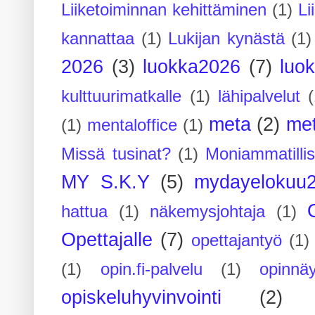
Liiketoiminnan kehittäminen
(1)
Li
kannattaa
(1)
Lukijan kynästä
(1)
2026
(3)
luokka2026
(7)
luo
kulttuurimatkalle
(1)
lähipalvelut
(
meta
(2)
me
(1)
mentaloffice
(1)
Missä tusinat?
(1)
Moniammatilli
MY S.K.Y
(5)
mydayelokuu
hattua
(1)
näkemysjohtaja
(1)
Opettajalle
(7)
opettajantyö
(1)
(1)
opin.fi-palvelu
(1)
opinnäy
opiskeluhyvinvointi
(2)