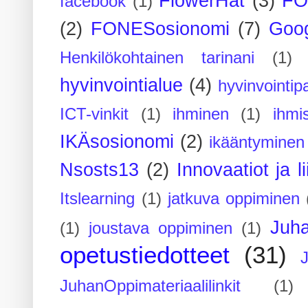
FlowerHat
(3)
FO
facebook
(1)
(2)
FONESosionomi
(7)
Goog
Henkilökohtainen tarinani
(1)
hyvinvointialue
(4)
hyvinvointipa
ICT-vinkit
(1)
ihminen
(1)
ihmi
IKÄsosionomi
(2)
ikääntyminen
Nsosts13
(2)
Innovaatiot ja l
Itslearning
(1)
jatkuva oppiminen
Juh
(1)
joustava oppiminen
(1)
opetustiedotteet
(31)
JuhanOppimateriaalilinkit
(1)