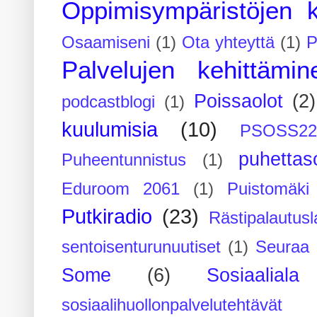
Oppimisympäristöjen k
Osaamiseni
(1)
Ota yhteyttä
(1)
P
Palvelujen kehittämin
Poissaolot
(2)
podcastblogi
(1)
kuulumisia
(10)
PSOSS2
puhettaso
Puheentunnistus
(1)
Eduroom 2061
(1)
Puistomäk
Putkiradio
(23)
Rästipalautusl
sentoisenturunuutiset
(1)
Seuraa 
Some
(6)
Sosiaaliala
sosiaalihuollonpalvelutehtävät