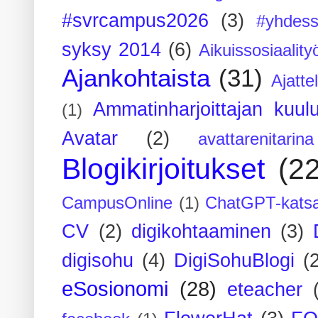
#svrcampus2026
(3)
#yhdess
syksy 2014
(6)
Aikuissosiaality
Ajankohtaista
(31)
Ajatte
Ammatinharjoittajan kuul
(1)
Avatar
(2)
avattarenitarina
Blogikirjoitukset
(2
CampusOnline
(1)
ChatGPT-kats
CV
(2)
digikohtaaminen
(3)
digisohu
(4)
DigiSohuBlogi
(
eSosionomi
(28)
eteacher