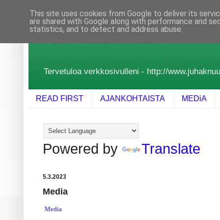
This site uses cookies from Google to deliver its servi
are shared with Google along with performance and secu
statistics, and to detect and address abuse.
JUHA KNUUTTILA
Tervetuloa verkkosivulleni - http://www.juhaknuutt
READ FIRST
AJANKOHTAISTA
MEDiA
Powered by
Translate
5.3.2023
Media
Media