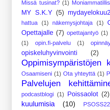
Missä tusinat?
(1)
Moniammatilli
MY S.K.Y
(5)
mydayelokuu
hattua
(1)
näkemysjohtaja
(1)
Opettajalle
(7)
opettajantyö
(1)
(1)
opin.fi-palvelu
(1)
opinnäy
opiskeluhyvinvointi
(2)
Oppimisympäristöjen k
Osaamiseni
(1)
Ota yhteyttä
(1)
P
Palvelujen kehittämin
Poissaolot
(2)
podcastblogi
(1)
kuulumisia
(10)
PSOSS2