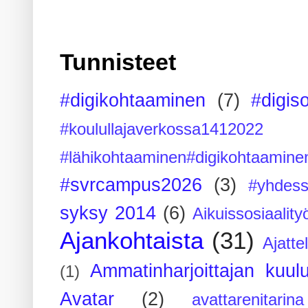
Tunnisteet
#digikohtaaminen
(7)
#digis
#koulullajaverkossa1412022
#lähikohtaaminen#digikohtaamine
#svrcampus2026
(3)
#yhdess
syksy 2014
(6)
Aikuissosiaality
Ajankohtaista
(31)
Ajatte
Ammatinharjoittajan kuul
(1)
Avatar
(2)
avattarenitarina