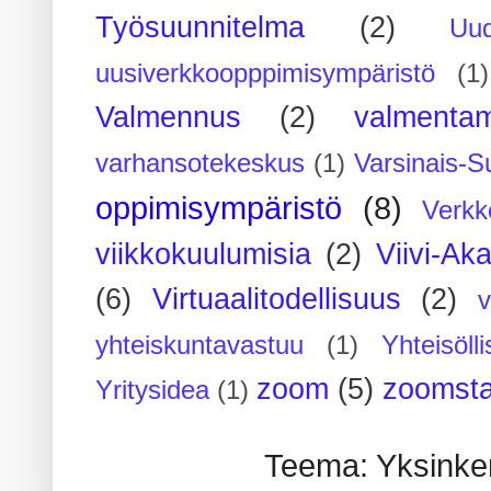
Työsuunnitelma
(2)
Uu
uusiverkkoopppimisympäristö
(1)
Valmennus
(2)
valmenta
varhansotekeskus
(1)
Varsinais-S
oppimisympäristö
(8)
Verkk
viikkokuulumisia
(2)
Viivi-Ak
(6)
Virtuaalitodellisuus
(2)
yhteiskuntavastuu
(1)
Yhteisöll
zoom
(5)
zoomsta
Yritysidea
(1)
Teema: Yksinker