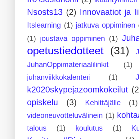
Nsosts13
(2)
Innovaatiot ja l
Itslearning
(1)
jatkuva oppiminen
Juh
(1)
joustava oppiminen
(1)
opetustiedotteet
(31)
JuhanOppimateriaalilinkit
(1)
juhanviikkokalenteri
(1)
k2020skypejazoomkokeilut
(2
opiskelu
(3)
Kehittäjälle
(1)
kohta
videoneuvotteluvälinein
(1)
talous
(1)
koulutus
(1)
Ku