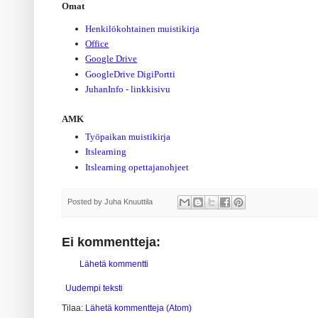
Omat
Henkilökohtainen muistikirja
Office
Google Drive
GoogleDrive DigiPortti
JuhanInfo - linkkisivu
AMK
Työpaikan muistikirja
Itslearning
Itslearning opet
tajanohjeet
Posted by
Juha Knuuttila
Ei kommentteja:
Lähetä kommentti
Uudempi teksti
Tilaa:
Lähetä kommentteja (Atom)