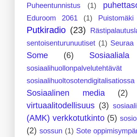
puhettaso
Puheentunnistus
(1)
Eduroom 2061
(1)
Puistomäk
Putkiradio
(23)
Rästipalautusl
sentoisenturunuutiset
(1)
Seuraa 
Some
(6)
Sosiaaliala
sosiaalihuollonpalvelutehtävät
sosiaalihuoltosotendigitalisatiossa
Sosiaalinen media
(2)
virtuaalitodellisuus
(3)
sosiaal
(AMK) verkkotutkinto
(5)
sosi
(2)
sossun
(1)
Sote oppimisympär