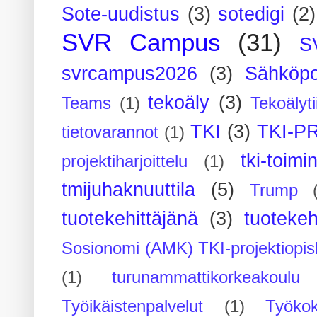
Sote-uudistus
(3)
sotedigi
(2)
SVR Campus
(31)
S
svrcampus2026
(3)
Sähköpo
tekoäly
(3)
Teams
(1)
Tekoälyti
TKI
(3)
TKI-P
tietovarannot
(1)
tki-toimi
projektiharjoittelu
(1)
tmijuhaknuuttila
(5)
Trump
tuotekehittäjänä
(3)
tuotekeh
Sosionomi (AMK) TKI-projektiopis
(1)
turunammattikorkeakoulu
Työikäistenpalvelut
(1)
Työko