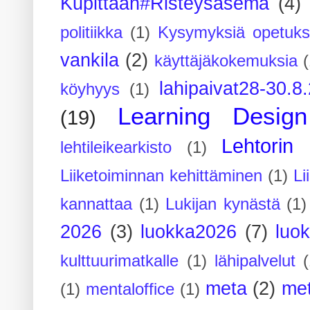
Kupittaan#Risteysasema
(4)
politiikka
(1)
Kysymyksiä opetuks
vankila
(2)
käyttäjäkokemuksia
(
lahipaivat28-30.8
köyhyys
(1)
Learning Design
(19)
Lehtorin 
lehtileikearkisto
(1)
Liiketoiminnan kehittäminen
(1)
Li
kannattaa
(1)
Lukijan kynästä
(1)
2026
(3)
luokka2026
(7)
luo
kulttuurimatkalle
(1)
lähipalvelut
(
meta
(2)
me
(1)
mentaloffice
(1)