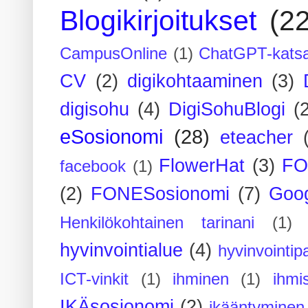
Blogikirjoitukset
(2
CampusOnline
(1)
ChatGPT-kats
CV
(2)
digikohtaaminen
(3)
digisohu
(4)
DigiSohuBlogi
(
eSosionomi
(28)
eteacher
FlowerHat
(3)
FO
facebook
(1)
(2)
FONESosionomi
(7)
Goog
Henkilökohtainen tarinani
(1)
hyvinvointialue
(4)
hyvinvointipa
ICT-vinkit
(1)
ihminen
(1)
ihmi
IKÄsosionomi
(2)
ikääntyminen