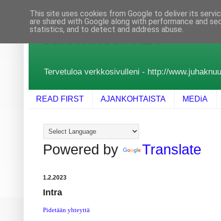
This site uses cookies from Google to deliver its servi
are shared with Google along with performance and secu
statistics, and to detect and address abuse.
JUHA KNUUTTILA
Tervetuloa verkkosivulleni - http://www.juhaknuutt
READ FIRST
AJANKOHTAISTA
MEDiA
Powered by
Translate
1.2.2023
Intra
Pidetään yhteyttä