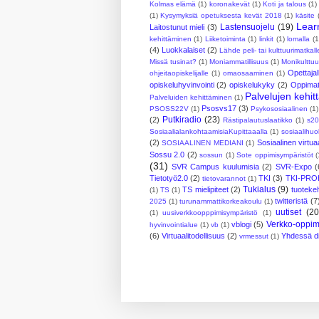
Kolmas elämä
(1)
koronakevät
(1)
Koti ja talous
(1)
(1)
Kysymyksiä opetuksesta kevät 2018
(1)
käsite
Lear
Lastensuojelu
(19)
Laitostunut mieli
(3)
kehittäminen
(1)
Liiketoiminta
(1)
linkit
(1)
lomalla
(1
(4)
Luokkalaiset
(2)
Lähde peli- tai kulttuurimatkall
Missä tusinat?
(1)
Moniammatillisuus
(1)
Monikulttuu
Opettajal
ohjeitaopiskelijalle
(1)
omaosaaminen
(1)
opiskeluhyvinvointi
(2)
opiskelukyky
(2)
Oppimate
Palvelujen kehi
Palveluiden kehittäminen
(1)
Psosvs17
(3)
PSOSS22V
(1)
Psykososiaalinen
(1)
Putkiradio
(23)
(2)
Rästipalautuslaatikko
(1)
s20
SosiaalialankohtaamisiaKupittaaalla
(1)
sosiaalihuo
(2)
Sosiaalinen virtuaa
SOSIAALINEN MEDIANI
(1)
Sossu 2.0
(2)
sossun
(1)
Sote oppimisympäristöt
(
(31)
SVR Campus kuulumisia
(2)
SVR-Expo
(
Tietotyö2.0
(2)
TKI
(3)
TKI-PRO
tietovarannot
(1)
Tukialus
(9)
TS mielipiteet
(2)
tuotekeh
(1)
TS
(1)
twitteristä
(7
2025
(1)
turunammattikorkeakoulu
(1)
uutiset
(20
(1)
uusiverkkoopppimisympäristö
(1)
Verkko-oppim
vblogi
(5)
hyvinvointialue
(1)
vb
(1)
(6)
Virtuaalitodellisuus
(2)
Yhdessä dig
vrmessut
(1)