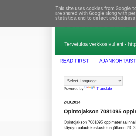
This site uses cookies from Google to 
are shared with Google along with per
statistics, and to detect and address
JUHA KNUUTTILA
Tervetuloa verkkosivulleni - http
READ FIRST
AJANKOHTAIS
Powered by
Translate
24.9.2014
Opintojakson 7081095 oppima
Opintojakson 7081095 oppimateriaalinhall
käydyn palautekeskustelun jälkeen 23.-2