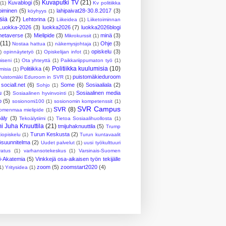
Kuvaputki TV
(21)
Kuvablogi
(5)
(1)
Kv politiikka
piminen
(5)
lahipaivat28-30.8.2017
(3)
köyhyys
(1)
sia
(27)
Lehtorina
(2)
Liikeidea
(1)
Liiketoiminnan
Luokka-2026
(3)
luokka2026
(7)
luokka2026blogi
metaverse
(3)
Mielipide
(3)
minä
(3)
Mikrokurssit
(1)
(11)
Ohje
(3)
Nostaa hattua
(1)
näkemysjohtaja
(1)
opiskelu
(3)
)
opinnäytetyö
(1)
Opiskelijan infot
(1)
iseni
(1)
Ota yhteyttä
(1)
Paikkariippumaton työ
(1)
Politiikka kuulumisia
(10)
Politiikka
(4)
umisia
(1)
puistomäkieduroom
Puistomäki Eduroom in SVR
(1)
sociall.net
(6)
Some
(6)
Sosiaaliala
(2)
Sohjo
(1)
u
(3)
Sosiaalinen media
Sosiaalinen hyvinvointi
(1)
o
(5)
sosionomi100
(1)
sosionomin kompetenssit
(1)
SVR Campus
SVR
(8)
omenmaa mielipide
(1)
oäly
(3)
Tekoälytiimi
(1)
Tietoa Sosiaalihuollosta
(1)
i Juha Knuuttila
(21)
tmijuhaknuuttila
(5)
Trump
Turun Keskusta
(2)
iopiskelu
(1)
Turun kuntavaalit
ösuunnitelma
(2)
Uudet palvelut
(1)
uusi työkulttuuri
vatus
(1)
varhansotekeskus
(1)
Varsinais-Suomen
vi-Akatemia
(5)
Vinkkejä osa-aikaisen työn tekijälle
zoom
(5)
zoomstart2020
(4)
1)
Yritysidea
(1)