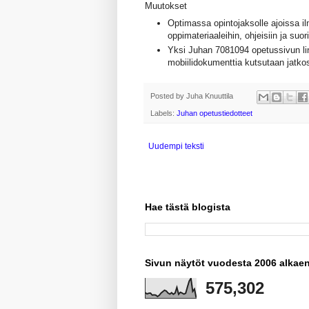
Muutokset
Optimassa opintojaksolle ajoissa il
oppimateriaaleihin, ohjeisiin ja suo
Yksi Juhan 7081094 opetussivun lin
mobiilidokumenttia kutsutaan jatko
Posted by
Juha Knuuttila
Labels:
Juhan opetustiedotteet
Uudempi teksti
Hae tästä blogista
Sivun näytöt vuodesta 2006 alkae
575,302