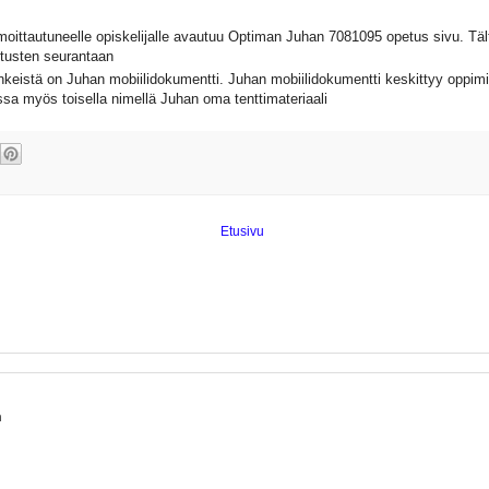
moittautuneelle opiskelijalle avautuu Optiman Juhan 7081095 opetus sivu. Tältä 
ritusten seurantaan
keistä on Juhan mobiilidokumentti. Juhan mobiilidokumentti keskittyy oppimi
ssa myös toisella nimellä Juhan oma tenttimateriaali
Etusivu
n