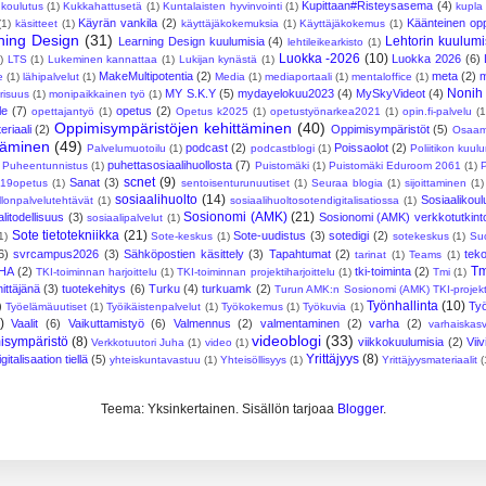
Kupittaan#Risteysasema
(4)
koulutus
(1)
Kukkahattusetä
(1)
Kuntalaisten hyvinvointi
(1)
kupla
Käyrän vankila
(2)
Käänteinen op
(1)
käsitteet
(1)
käyttäjäkokemuksia
(1)
Käyttäjäkokemus
(1)
ning Design
(31)
Lehtorin kuulumi
Learning Design kuulumisia
(4)
lehtileikearkisto
(1)
Luokka -2026
(10)
Luokka 2026
(6)
)
LTS
(1)
Lukeminen kannattaa
(1)
Lukijan kynästä
(1)
MakeMultipotentia
(2)
meta
(2)
e
(1)
lähipalvelut
(1)
Media
(1)
mediaportaali
(1)
mentaloffice
(1)
Nonih
MY S.K.Y
(5)
mydayelokuu2023
(4)
MySkyVideot
(4)
risuus
(1)
monipaikkainen työ
(1)
le
(7)
opetus
(2)
opettajantyö
(1)
Opetus k2025
(1)
opetustyönarkea2021
(1)
opin.fi-palvelu
(1
Oppimisympäristöjen kehittäminen
(40)
riaali
(2)
Oppimisympäristöt
(5)
Osaam
ttäminen
(49)
podcast
(2)
Poissaolot
(2)
Palvelumuotoilu
(1)
podcastblogi
(1)
Poliitikon kuul
puhettasosiaalihuollosta
(7)
Puheentunnistus
(1)
Puistomäki
(1)
Puistomäki Eduroom 2061
(1)
scnet
(9)
Sanat
(3)
19opetus
(1)
sentoisenturunuutiset
(1)
Seuraa blogia
(1)
sijoittaminen
(1)
sosiaalihuolto
(14)
Sosiaalikoul
llonpalvelutehtävät
(1)
sosiaalihuoltosotendigitalisatiossa
(1)
Sosionomi (AMK)
(21)
litodellisuus
(3)
Sosionomi (AMK) verkkotutkint
sosiaalipalvelut
(1)
Sote tietotekniikka
(21)
Sote-uudistus
(3)
sotedigi
(2)
1)
Sote-keskus
(1)
sotekeskus
(1)
Su
6)
svrcampus2026
(3)
Sähköpostien käsittely
(3)
Tapahtumat
(2)
tek
tarinat
(1)
Teams
(1)
Tm
HA
(2)
tki-toiminta
(2)
TKI-toiminnan harjoittelu
(1)
TKI-toiminnan projektiharjoittelu
(1)
Tmi
(1)
ittäjänä
(3)
tuotekehitys
(6)
Turku
(4)
turkuamk
(2)
Turun AMK:n Sosionomi (AMK) TKI-projekt
Työnhallinta
(10)
)
Ty
Työelämäuutiset
(1)
Työikäistenpalvelut
(1)
Työkokemus
(1)
Työkuvia
(1)
)
Vaalit
(6)
Vaikuttamistyö
(6)
Valmennus
(2)
valmentaminen
(2)
varha
(2)
varhaiskas
videoblogi
(33)
isympäristö
(8)
viikkokuulumisia
(2)
Vii
Verkkotuutori Juha
(1)
video
(1)
Yrittäjyys
(8)
italisaation tiellä
(5)
yhteiskuntavastuu
(1)
Yhteisöllisyys
(1)
Yrittäjyysmateriaalit
(
Teema: Yksinkertainen. Sisällön tarjoaa
Blogger
.