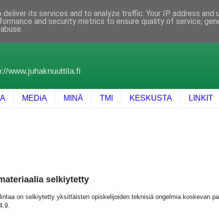
deliver its services and to analyze traffic. Your IP address and
formance and security metrics to ensure quality of service, ge
 abuse.
://www.juhaknuuttila.fi
TA
MEDiA
MINÄ
TMI
KESKUSTA
LINKIT
teriaalia selkiytetty
intaa on selkiytetty yksittäisten opiskelijoiden teknisiä ongelmia koskevan
4.9.