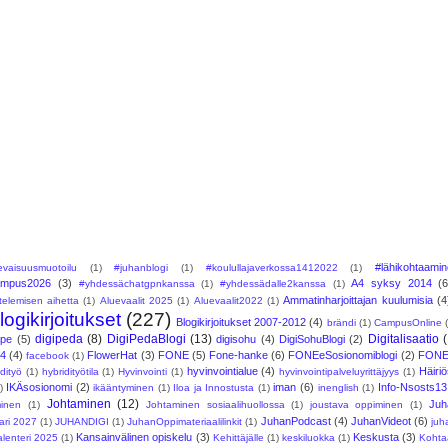
#lähikohtaami
levaisuusmuotoilu
(1)
#juhanblogi
(1)
#koulullajaverkossa1412022
(1)
ampus2026
(3)
A4 syksy 2014
(6
#yhdessächatgpnkanssa
(1)
#yhdessädalle2kanssa
(1)
Ammatinharjoittajan kuulumisia
(4
telemisen aihetta
(1)
Aluevaalit 2025
(1)
Aluevaalit2022
(1)
logikirjoitukset
(227)
Blogikirjoitukset 2007-2012
(4)
brändi
(1)
CampusOnline
digipeda
(8)
DigiPedaBlogi
(13)
Digitalisaatio
Ope
(5)
digisohu
(4)
DigiSohuBlogi
(2)
24
(4)
FlowerHat
(3)
FONE
(5)
Fone-hanke
(6)
FONEeSosionomiblogi
(2)
FONE
facebook
(1)
hyvinvointialue
(4)
Häiri
idityö
(1)
hybridityötila
(1)
Hyvinvointi
(1)
hyvinvointipalveluyrittäjyys
(1)
IKÄsosionomi
(2)
iman
(6)
Info-Nsosts13
)
ikääntyminen
(1)
Iloa ja Innostusta
(1)
inenglish
(1)
Johtaminen
(12)
Juh
minen
(1)
Johtaminen sosiaalihuollossa
(1)
joustava oppiminen
(1)
JuhanPodcast
(4)
JuhanVideot
(6)
ari 2027
(1)
JUHANDIGI
(1)
JuhanOppimateriaalilinkit
(1)
juh
Kansainvälinen opiskelu
(3)
Keskusta
(3)
lenteri 2025
(1)
Kehittäjälle
(1)
keskiluokka
(1)
Kohta