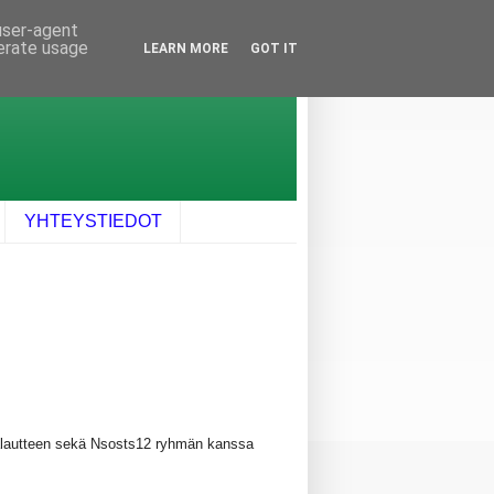
 user-agent
nerate usage
LEARN MORE
GOT IT
YHTEYSTIEDOT
 palautteen sekä Nsosts12 ryhmän kanssa