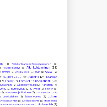
nen
(4)
#lähikohtaaminen#digikohtaaminen
(1)
Aito kohtaaminen
(13)
)
Aikuissosiaalityö
(1)
)
Avatar
(2)
ammatit
(1)
Ansioluettelo
(1)
arvot
(1)
Coaching
(24)
Coaching
(1)
ChatGPT-katsaus
(1)
(17)
eSosionomi
(28)
Educity
(2)
Esitykset
(3)
Sosionomi
(7)
Googlen työkalut
(2)
Harjoittelu
(7)
ösome
(2)
hörhöilypaja
(2)
ICT-vinkit
(1)
ihminen
(1)
(2)
Innovaatiot ja liikeideat
(7)
IPS-verkosto
(1)
Its
Juhan
a Luokkalainen
(2)
Juhan opetus
(2)
anviikkokalenteri
(1)
Julkinen hallinto
(1)
julkishallinto
kohtaamisia
(7)
aminen videoneuvotteluvälinein
(1)