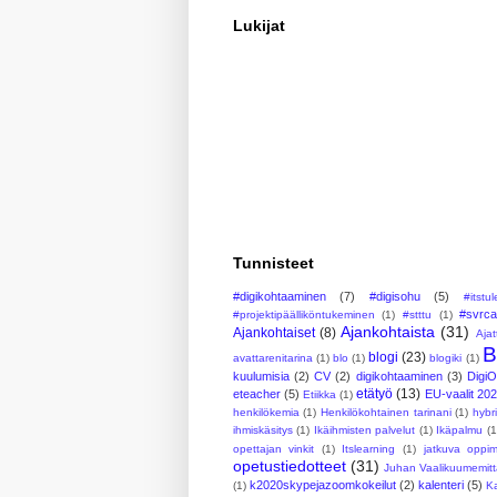
Lukijat
Tunnisteet
#digikohtaaminen
(7)
#digisohu
(5)
#itstu
#svrc
#projektipäälliköntukeminen
(1)
#stttu
(1)
Ajankohtaista
(31)
Ajankohtaiset
(8)
Ajat
B
blogi
(23)
avattarenitarina
(1)
blo
(1)
blogiki
(1)
kuulumisia
(2)
CV
(2)
digikohtaaminen
(3)
Digi
etätyö
(13)
eteacher
(5)
EU-vaalit 20
Etiikka
(1)
henkilökemia
(1)
Henkilökohtainen tarinani
(1)
hybr
ihmiskäsitys
(1)
Ikäihmisten palvelut
(1)
Ikäpalmu
(1
opettajan vinkit
(1)
Itslearning
(1)
jatkuva oppi
opetustiedotteet
(31)
Juhan Vaalikuumemitt
k2020skypejazoomkokeilut
(2)
kalenteri
(5)
(1)
Ka