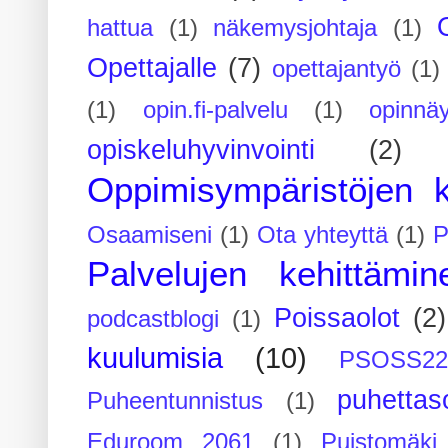
hattua
(1)
näkemysjohtaja
(1)
Opettajalle
(7)
opettajantyö
(1)
(1)
opin.fi-palvelu
(1)
opinnäy
opiskeluhyvinvointi
(2)
Oppimisympäristöjen k
Osaamiseni
(1)
Ota yhteyttä
(1)
P
Palvelujen kehittämin
Poissaolot
(2)
podcastblogi
(1)
kuulumisia
(10)
PSOSS2
puhettaso
Puheentunnistus
(1)
Eduroom 2061
(1)
Puistomäk