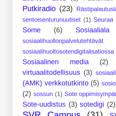
Putkiradio
(23)
Rästipalautusl
sentoisenturunuutiset
(1)
Seuraa 
Some
(6)
Sosiaaliala
sosiaalihuollonpalvelutehtävät
sosiaalihuoltosotendigitalisatiossa
Sosiaalinen media
(2)
virtuaalitodellisuus
(3)
sosiaal
(AMK) verkkotutkinto
(5)
sosi
(2)
sossun
(1)
Sote oppimisympär
Sote-uudistus
(3)
sotedigi
(2)
SVR Campus
(31)
S