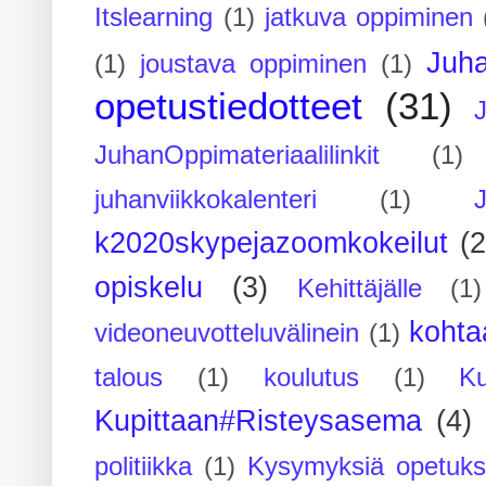
Itslearning
(1)
jatkuva oppiminen
Juh
(1)
joustava oppiminen
(1)
opetustiedotteet
(31)
JuhanOppimateriaalilinkit
(1)
juhanviikkokalenteri
(1)
k2020skypejazoomkokeilut
(2
opiskelu
(3)
Kehittäjälle
(1)
kohta
videoneuvotteluvälinein
(1)
talous
(1)
koulutus
(1)
Ku
Kupittaan#Risteysasema
(4)
politiikka
(1)
Kysymyksiä opetuks