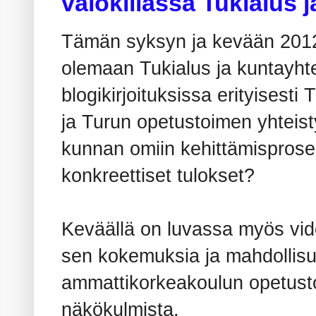
valokiilassa Tukialus 
Tämän syksyn ja kevään 201
olemaan Tukialus ja kuntayhte
blogikirjoituksissa erityisest
ja Turun opetustoimen yhteisty
kunnan omiin kehittämisprosess
konkreettiset tulokset?
Keväällä on luvassa myös vide
sen kokemuksia ja mahdollisu
ammattikorkeakoulun opetusto
näkökulmista.