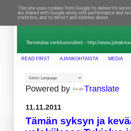
This site uses cookies from Google to deliver its servi
are shared with Google along with performance and secu
statistics, and to detect and address abuse.
JUHA KNUUTTILA
Tervetuloa verkkosivulleni - http://www.juhaknuutt
READ FIRST
AJANKOHTAISTA
MEDiA
Powered by
Translate
11.11.2011
Tämän syksyn ja kevä