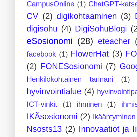
CampusOnline
(1)
ChatGPT-kats
CV
(2)
digikohtaaminen
(3)
digisohu
(4)
DigiSohuBlogi
(
eSosionomi
(28)
eteacher
FlowerHat
(3)
FO
facebook
(1)
(2)
FONESosionomi
(7)
Goog
Henkilökohtainen tarinani
(1)
hyvinvointialue
(4)
hyvinvointipa
ICT-vinkit
(1)
ihminen
(1)
ihmi
IKÄsosionomi
(2)
ikääntyminen
Nsosts13
(2)
Innovaatiot ja l