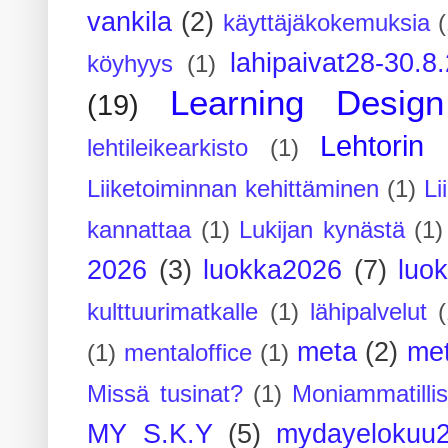
vankila
(2)
käyttäjäkokemuksia
(
lahipaivat28-30.8
köyhyys
(1)
Learning Design
(19)
Lehtorin 
lehtileikearkisto
(1)
Liiketoiminnan kehittäminen
(1)
Li
kannattaa
(1)
Lukijan kynästä
(1)
2026
(3)
luokka2026
(7)
luo
kulttuurimatkalle
(1)
lähipalvelut
(
meta
(2)
me
(1)
mentaloffice
(1)
Missä tusinat?
(1)
Moniammatilli
MY S.K.Y
(5)
mydayelokuu