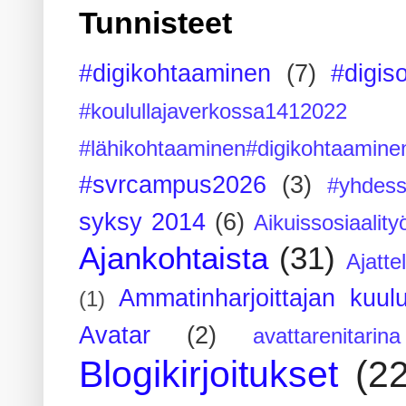
Tunnisteet
#digikohtaaminen
(7)
#digis
#koulullajaverkossa1412022
#lähikohtaaminen#digikohtaamine
#svrcampus2026
(3)
#yhdess
syksy 2014
(6)
Aikuissosiaality
Ajankohtaista
(31)
Ajatte
Ammatinharjoittajan kuul
(1)
Avatar
(2)
avattarenitarina
Blogikirjoitukset
(2