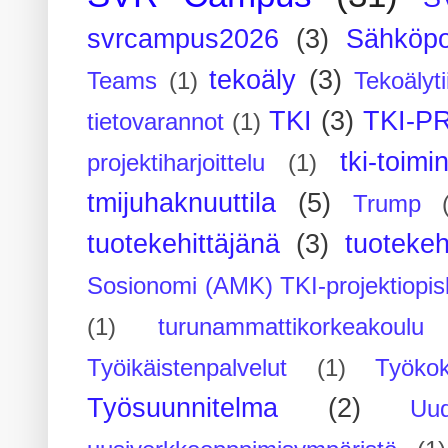
svrcampus2026
(3)
Sähköpo
tekoäly
(3)
Teams
(1)
Tekoälyti
TKI
(3)
TKI-P
tietovarannot
(1)
tki-toimi
projektiharjoittelu
(1)
tmijuhaknuuttila
(5)
Trump
tuotekehittäjänä
(3)
tuotekeh
Sosionomi (AMK) TKI-projektiopis
(1)
turunammattikorkeakoulu
Työikäistenpalvelut
(1)
Työko
Työsuunnitelma
(2)
Uu