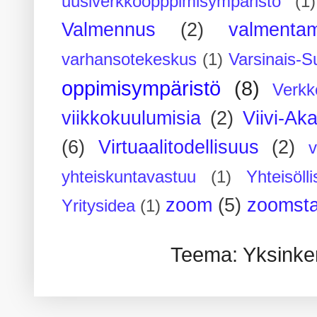
uusiverkkoopppimisympäristö
(1)
Valmennus
(2)
valmenta
varhansotekeskus
(1)
Varsinais-S
oppimisympäristö
(8)
Verkk
viikkokuulumisia
(2)
Viivi-Ak
(6)
Virtuaalitodellisuus
(2)
yhteiskuntavastuu
(1)
Yhteisöll
zoom
(5)
zoomsta
Yritysidea
(1)
Teema: Yksinker