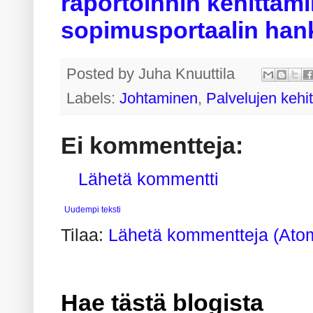
raportoinnin kehittämi
sopimusportaalin han
Posted by
Juha Knuuttila
Labels:
Johtaminen
,
Palvelujen kehi
Ei kommentteja:
Lähetä kommentti
Uudempi teksti
Tilaa:
Lähetä kommentteja (Ato
Hae tästä blogista