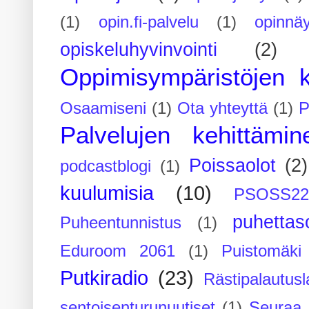
(1)
opin.fi-palvelu
(1)
opinnäy
opiskeluhyvinvointi
(2)
Oppimisympäristöjen k
Osaamiseni
(1)
Ota yhteyttä
(1)
P
Palvelujen kehittämin
Poissaolot
(2)
podcastblogi
(1)
kuulumisia
(10)
PSOSS2
puhettaso
Puheentunnistus
(1)
Eduroom 2061
(1)
Puistomäk
Putkiradio
(23)
Rästipalautusl
sentoisenturunuutiset
(1)
Seuraa 