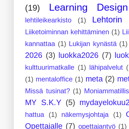
Learning Design
(19)
Lehtorin 
lehtileikearkisto
(1)
Liiketoiminnan kehittäminen
(1)
Li
kannattaa
(1)
Lukijan kynästä
(1)
2026
(3)
luokka2026
(7)
luo
kulttuurimatkalle
(1)
lähipalvelut
(
meta
(2)
me
(1)
mentaloffice
(1)
Missä tusinat?
(1)
Moniammatilli
MY S.K.Y
(5)
mydayelokuu
hattua
(1)
näkemysjohtaja
(1)
Opettajalle
(7)
opettajantyö
(1)