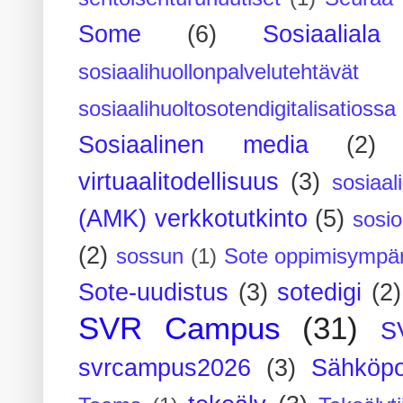
Some
(6)
Sosiaaliala
sosiaalihuollonpalvelutehtävät
sosiaalihuoltosotendigitalisatiossa
Sosiaalinen media
(2)
virtuaalitodellisuus
(3)
sosiaal
(AMK) verkkotutkinto
(5)
sosi
(2)
sossun
(1)
Sote oppimisympär
Sote-uudistus
(3)
sotedigi
(2)
SVR Campus
(31)
S
svrcampus2026
(3)
Sähköpo