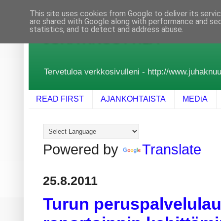
This site uses cookies from Google to deliver its servi
are shared with Google along with performance and secu
statistics, and to detect and address abuse.
JUHA KNUUTTILA
Tervetuloa verkkosivulleni - http://www.juhaknuutt
READ FIRST
AJANKOHTAISTA
MEDiA
Powered by
Translate
25.8.2011
Turun peruspalvelulau