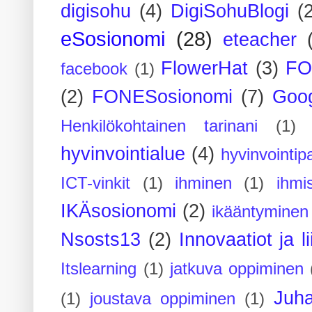
digisohu
(4)
DigiSohuBlogi
(
eSosionomi
(28)
eteacher
FlowerHat
(3)
FO
facebook
(1)
(2)
FONESosionomi
(7)
Goog
Henkilökohtainen tarinani
(1)
hyvinvointialue
(4)
hyvinvointipa
ICT-vinkit
(1)
ihminen
(1)
ihmi
IKÄsosionomi
(2)
ikääntyminen
Nsosts13
(2)
Innovaatiot ja l
Itslearning
(1)
jatkuva oppiminen
Juh
(1)
joustava oppiminen
(1)