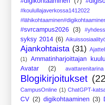
#digikohtaaminen
(7)
#digis
#koulullajaverkossa1412022
#lähikohtaaminen#digikohtaamine
#svrcampus2026
(3)
#yhdess
syksy 2014
(6)
Aikuissosiaality
Ajankohtaista
(31)
Ajatte
Ammatinharjoittajan kuul
(1)
Avatar
(2)
avattarenitarina
Blogikirjoitukset
(2
CampusOnline
(1)
ChatGPT-kats
CV
(2)
digikohtaaminen
(3)