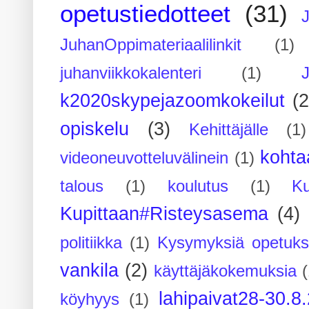
opetustiedotteet
(31)
JuhanOppimateriaalilinkit
(1)
juhanviikkokalenteri
(1)
k2020skypejazoomkokeilut
(2
opiskelu
(3)
Kehittäjälle
(1)
kohta
videoneuvotteluvälinein
(1)
talous
(1)
koulutus
(1)
Ku
Kupittaan#Risteysasema
(4)
politiikka
(1)
Kysymyksiä opetuks
vankila
(2)
käyttäjäkokemuksia
(
lahipaivat28-30.8
köyhyys
(1)