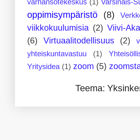
varhansotekeskus
(1)
Varsinais-S
oppimisympäristö
(8)
Verkk
viikkokuulumisia
(2)
Viivi-Ak
(6)
Virtuaalitodellisuus
(2)
yhteiskuntavastuu
(1)
Yhteisöll
zoom
(5)
zoomsta
Yritysidea
(1)
Teema: Yksinker