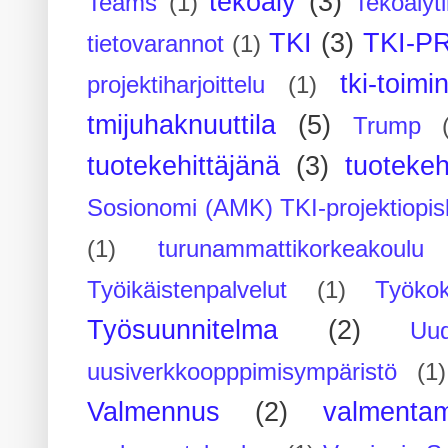
tekoäly
(3)
Teams
(1)
Tekoälyti
TKI
(3)
TKI-P
tietovarannot
(1)
tki-toimi
projektiharjoittelu
(1)
tmijuhaknuuttila
(5)
Trump
tuotekehittäjänä
(3)
tuotekeh
Sosionomi (AMK) TKI-projektiopis
(1)
turunammattikorkeakoulu
Työikäistenpalvelut
(1)
Työko
Työsuunnitelma
(2)
Uu
uusiverkkoopppimisympäristö
(1)
Valmennus
(2)
valmenta