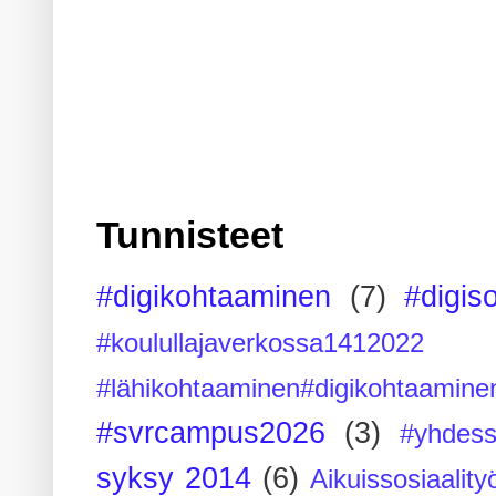
Tunnisteet
#digikohtaaminen
(7)
#digis
#koulullajaverkossa1412022
#lähikohtaaminen#digikohtaamine
#svrcampus2026
(3)
#yhdess
syksy 2014
(6)
Aikuissosiaality