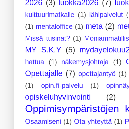
2026
(3)
luokka2026
(7)
luo
kulttuurimatkalle
(1)
lähipalvelut
(
meta
(2)
me
(1)
mentaloffice
(1)
Missä tusinat?
(1)
Moniammatilli
MY S.K.Y
(5)
mydayelokuu
hattua
(1)
näkemysjohtaja
(1)
Opettajalle
(7)
opettajantyö
(1)
(1)
opin.fi-palvelu
(1)
opinnäy
opiskeluhyvinvointi
(2)
Oppimisympäristöjen k
Osaamiseni
(1)
Ota yhteyttä
(1)
P