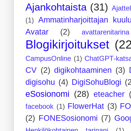
Ajankohtaista
(31)
Ajatte
Ammatinharjoittajan kuul
(1)
Avatar
(2)
avattarenitarina
Blogikirjoitukset
(2
CampusOnline
(1)
ChatGPT-kats
CV
(2)
digikohtaaminen
(3)
digisohu
(4)
DigiSohuBlogi
(
eSosionomi
(28)
eteacher
FlowerHat
(3)
FO
facebook
(1)
(2)
FONESosionomi
(7)
Goog
Henkilökohtainen tarinani
(1)