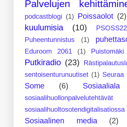
Palvelujen kehittämin
Poissaolot
(2)
podcastblogi
(1)
kuulumisia
(10)
PSOSS2
puhettaso
Puheentunnistus
(1)
Eduroom 2061
(1)
Puistomäk
Putkiradio
(23)
Rästipalautusl
sentoisenturunuutiset
(1)
Seuraa 
Some
(6)
Sosiaaliala
sosiaalihuollonpalvelutehtävät
sosiaalihuoltosotendigitalisatiossa
Sosiaalinen media
(2)