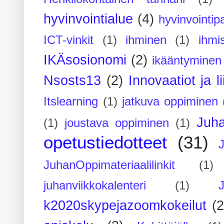
hyvinvointialue
(4)
hyvinvointipa
ICT-vinkit
(1)
ihminen
(1)
ihmi
IKÄsosionomi
(2)
ikääntyminen
Nsosts13
(2)
Innovaatiot ja l
Itslearning
(1)
jatkuva oppiminen
Juh
(1)
joustava oppiminen
(1)
opetustiedotteet
(31)
JuhanOppimateriaalilinkit
(1)
juhanviikkokalenteri
(1)
k2020skypejazoomkokeilut
(2