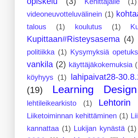
opiskelu
(3)
Kehittäjälle
(1)
kohta
videoneuvotteluvälinein
(1)
talous
(1)
koulutus
(1)
Ku
Kupittaan#Risteysasema
(4)
politiikka
(1)
Kysymyksiä opetuks
vankila
(2)
käyttäjäkokemuksia
(
lahipaivat28-30.8
köyhyys
(1)
Learning Design
(19)
Lehtorin 
lehtileikearkisto
(1)
Liiketoiminnan kehittäminen
(1)
Li
kannattaa
(1)
Lukijan kynästä
(1)