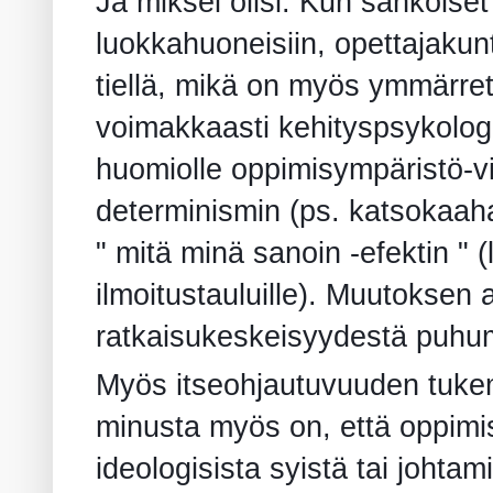
Ja miksei olisi. Kun sähköiset
luokkahuoneisiin, opettajakun
tiellä,
mikä on myös ymmärrettä
voimakkaasti kehityspsykologia
huomiolle oppimisympäristö-vi
determinismin (ps. katsokaaha
" mitä minä sanoin -efektin " (
ilmoitustauluille). Muutoksen 
ratkaisukeskeisyydestä puhu
Myös itseohjautuvuuden tukemi
minusta myös on, että oppimi
ideologisista syistä tai joht