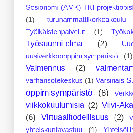
Sosionomi (AMK) TKI-projektiopis
(1)
turunammattikorkeakoulu
Työikäistenpalvelut
(1)
Työko
Työsuunnitelma
(2)
Uu
uusiverkkoopppimisympäristö
(1)
Valmennus
(2)
valmenta
varhansotekeskus
(1)
Varsinais-S
oppimisympäristö
(8)
Verkk
viikkokuulumisia
(2)
Viivi-Ak
(6)
Virtuaalitodellisuus
(2)
yhteiskuntavastuu
(1)
Yhteisöll