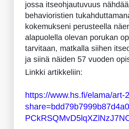
jossa itseohjautuvuus nähdään
behavioristien tukahduttaman
kokemukseni perusteella näen
alapuolella olevan porukan op
tarvitaan, matkalla siihen it
ja siinä näiden 57 vuoden opi
Linkki artikkeliin:
https://www.hs.fi/elama/ar
share=bdd79b7999b87d4a0
PCkRSQMvD5lqXZlNzJ7NC