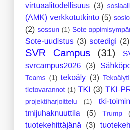
virtuaalitodellisuus
(3)
sosiaal
(AMK) verkkotutkinto
(5)
sosi
(2)
sossun
(1)
Sote oppimisympär
Sote-uudistus
(3)
sotedigi
(2)
SVR Campus
(31)
S
svrcampus2026
(3)
Sähköpo
tekoäly
(3)
Teams
(1)
Tekoälyti
TKI
(3)
TKI-P
tietovarannot
(1)
tki-toimi
projektiharjoittelu
(1)
tmijuhaknuuttila
(5)
Trump
tuotekehittäjänä
(3)
tuotekeh