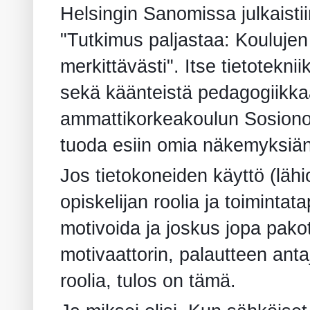
Helsingin Sanomissa julkaistiin
"Tutkimus paljastaa: Kouluje
merkittävästi". Itse tietotekn
sekä käänteistä pedagogiikka
ammattikorkeakoulun Sosiono
tuoda esiin omia näkemyksiän
Jos tietokoneiden käyttö (lähi
opiskelijan roolia ja toimintat
motivoida ja joskus jopa pakot
motivaattorin, palautteen anta
roolia, tulos on tämä.