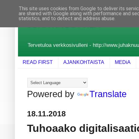
This site uses cookies from Google to deliver its servi
are shared with Google along with performance and secu
statistics, and to detect and address abuse.
JUHA KNUUTTILA
Tervetuloa verkkosivulleni - http://www.juhaknuutt
READ FIRST
AJANKOHTAISTA
MEDiA
Powered by
Translate
18.11.2018
Tuhoaako digitalisaat