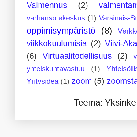
Valmennus
(2)
valmenta
varhansotekeskus
(1)
Varsinais-S
oppimisympäristö
(8)
Verkk
viikkokuulumisia
(2)
Viivi-Ak
(6)
Virtuaalitodellisuus
(2)
yhteiskuntavastuu
(1)
Yhteisöll
zoom
(5)
zoomsta
Yritysidea
(1)
Teema: Yksinker