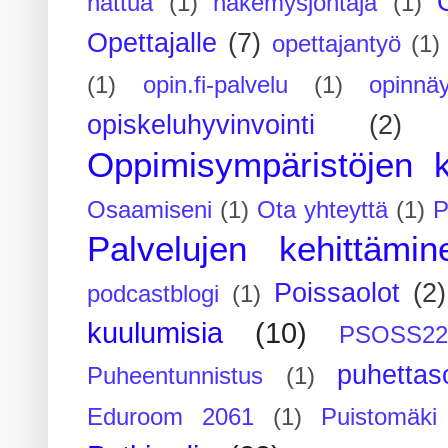
hattua
(1)
näkemysjohtaja
(1)
Opettajalle
(7)
opettajantyö
(1)
(1)
opin.fi-palvelu
(1)
opinnäy
opiskeluhyvinvointi
(2)
Oppimisympäristöjen k
Osaamiseni
(1)
Ota yhteyttä
(1)
P
Palvelujen kehittämin
Poissaolot
(2)
podcastblogi
(1)
kuulumisia
(10)
PSOSS2
puhettaso
Puheentunnistus
(1)
Eduroom 2061
(1)
Puistomäk