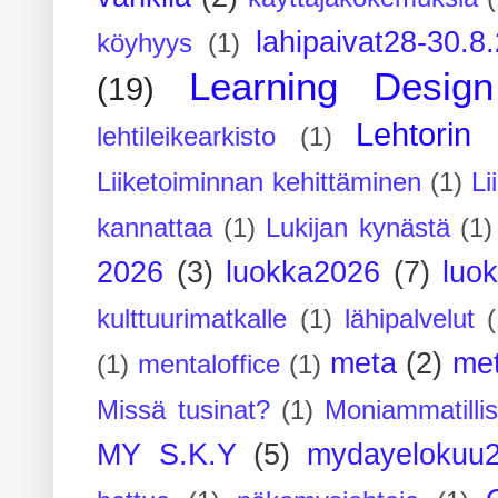
lahipaivat28-30.8
köyhyys
(1)
Learning Design
(19)
Lehtorin 
lehtileikearkisto
(1)
Liiketoiminnan kehittäminen
(1)
Li
kannattaa
(1)
Lukijan kynästä
(1)
2026
(3)
luokka2026
(7)
luo
kulttuurimatkalle
(1)
lähipalvelut
(
meta
(2)
me
(1)
mentaloffice
(1)
Missä tusinat?
(1)
Moniammatilli
MY S.K.Y
(5)
mydayelokuu