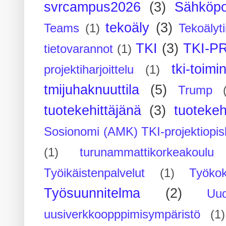
svrcampus2026
(3)
Sähköpo
tekoäly
(3)
Teams
(1)
Tekoälyti
TKI
(3)
TKI-P
tietovarannot
(1)
tki-toimi
projektiharjoittelu
(1)
tmijuhaknuuttila
(5)
Trump
tuotekehittäjänä
(3)
tuotekeh
Sosionomi (AMK) TKI-projektiopis
(1)
turunammattikorkeakoulu
Työikäistenpalvelut
(1)
Työko
Työsuunnitelma
(2)
Uu
uusiverkkoopppimisympäristö
(1)