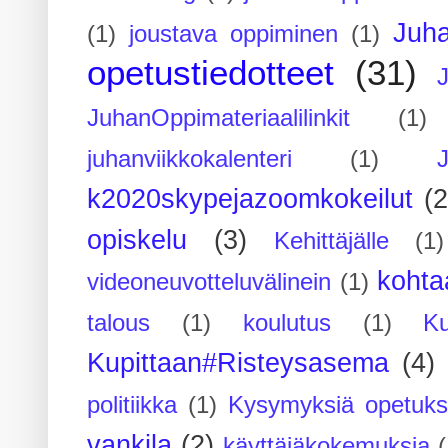
Juh
(1)
joustava oppiminen
(1)
opetustiedotteet
(31)
JuhanOppimateriaalilinkit
(1)
juhanviikkokalenteri
(1)
k2020skypejazoomkokeilut
(2
opiskelu
(3)
Kehittäjälle
(1)
kohta
videoneuvotteluvälinein
(1)
talous
(1)
koulutus
(1)
Ku
Kupittaan#Risteysasema
(4)
politiikka
(1)
Kysymyksiä opetuks
vankila
(2)
käyttäjäkokemuksia
(