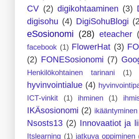
CV
(2)
digikohtaaminen
(3)
digisohu
(4)
DigiSohuBlogi
(
eSosionomi
(28)
eteacher
FlowerHat
(3)
FO
facebook
(1)
(2)
FONESosionomi
(7)
Goog
Henkilökohtainen tarinani
(1)
hyvinvointialue
(4)
hyvinvointipa
ICT-vinkit
(1)
ihminen
(1)
ihmi
IKÄsosionomi
(2)
ikääntyminen
Nsosts13
(2)
Innovaatiot ja l
Itslearning
(1)
jatkuva oppiminen