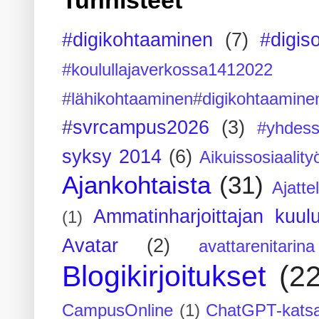
#digikohtaaminen
(7)
#digis
#koulullajaverkossa1412022
#lähikohtaaminen#digikohtaamine
#svrcampus2026
(3)
#yhdess
syksy 2014
(6)
Aikuissosiaality
Ajankohtaista
(31)
Ajatte
Ammatinharjoittajan kuul
(1)
Avatar
(2)
avattarenitarina
Blogikirjoitukset
(2
CampusOnline
(1)
ChatGPT-kats