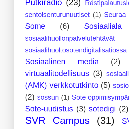
Putkiradio
(23)
Rästipalautusl
sentoisenturunuutiset
(1)
Seuraa 
Some
(6)
Sosiaaliala
sosiaalihuollonpalvelutehtävät
sosiaalihuoltosotendigitalisatiossa
Sosiaalinen media
(2)
virtuaalitodellisuus
(3)
sosiaal
(AMK) verkkotutkinto
(5)
sosi
(2)
sossun
(1)
Sote oppimisympär
Sote-uudistus
(3)
sotedigi
(2)
SVR Campus
(31)
S