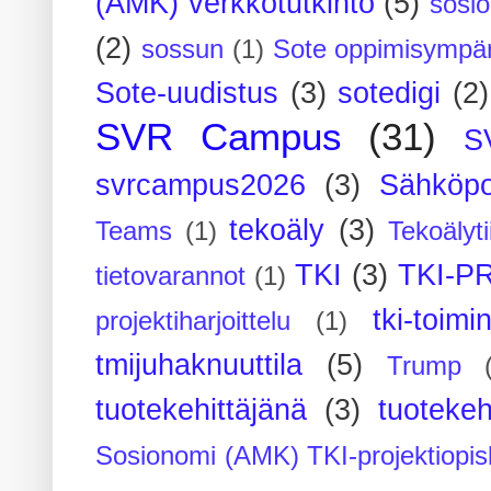
(AMK) verkkotutkinto
(5)
sosi
(2)
sossun
(1)
Sote oppimisympär
Sote-uudistus
(3)
sotedigi
(2)
SVR Campus
(31)
S
svrcampus2026
(3)
Sähköpo
tekoäly
(3)
Teams
(1)
Tekoälyti
TKI
(3)
TKI-P
tietovarannot
(1)
tki-toimi
projektiharjoittelu
(1)
tmijuhaknuuttila
(5)
Trump
tuotekehittäjänä
(3)
tuotekeh
Sosionomi (AMK) TKI-projektiopis