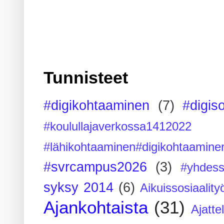
Tunnisteet
#digikohtaaminen
(7)
#digis
#koulullajaverkossa1412022
#lähikohtaaminen#digikohtaamine
#svrcampus2026
(3)
#yhdess
syksy 2014
(6)
Aikuissosiaality
Ajankohtaista
(31)
Ajatte