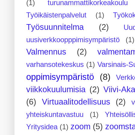
(1)
turunammattikorkeakoulu
Työikäistenpalvelut
(1)
Työko
Työsuunnitelma
(2)
Uu
uusiverkkoopppimisympäristö
(1)
Valmennus
(2)
valmenta
varhansotekeskus
(1)
Varsinais-S
oppimisympäristö
(8)
Verkk
viikkokuulumisia
(2)
Viivi-Ak
(6)
Virtuaalitodellisuus
(2)
yhteiskuntavastuu
(1)
Yhteisöll
zoom
(5)
zoomsta
Yritysidea
(1)