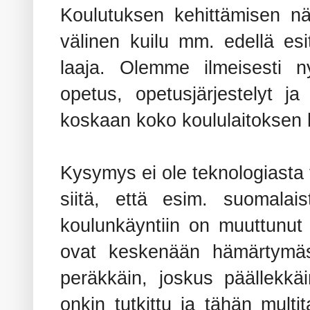
Koulutuksen kehittämisen n
välinen kuilu mm. edellä esi
laaja. Olemme ilmeisesti ny
opetus, opetusjärjestelyt j
koskaan koko koululaitoksen 
Kysymys ei ole teknologiasta 
siitä, että esim. suomala
koulunkäyntiin on muuttunut
ovat keskenään hämärtymäss
peräkkäin, joskus päällekkäi
onkin tutkittu ja tähän mult