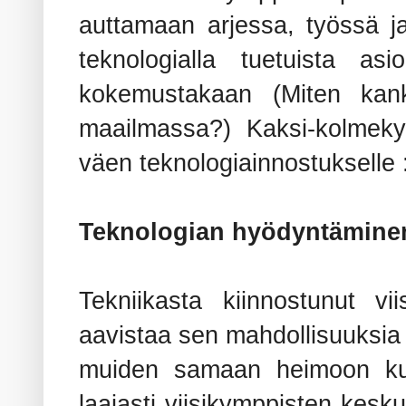
auttamaan arjessa, työssä j
teknologialla tuetuista as
kokemustakaan (Miten kan
maailmassa?) Kaksi-kolme
väen teknologiainnostukselle 
Teknologian hyödyntämine
Tekniikasta kiinnostunut v
aavistaa sen mahdollisuuksia
muiden samaan heimoon kuul
laajasti viisikymppisten kesk