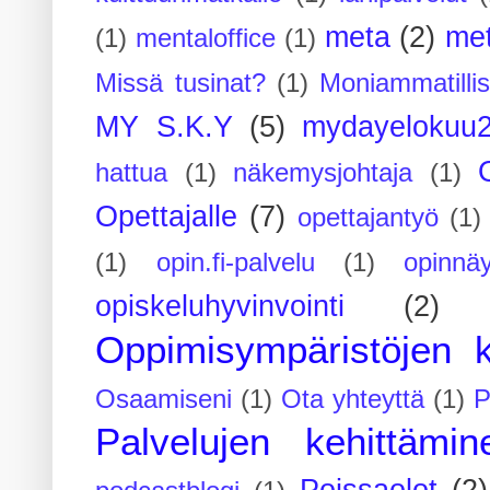
meta
(2)
me
(1)
mentaloffice
(1)
Missä tusinat?
(1)
Moniammatilli
MY S.K.Y
(5)
mydayelokuu
hattua
(1)
näkemysjohtaja
(1)
Opettajalle
(7)
opettajantyö
(1)
(1)
opin.fi-palvelu
(1)
opinnäy
opiskeluhyvinvointi
(2)
Oppimisympäristöjen k
Osaamiseni
(1)
Ota yhteyttä
(1)
P
Palvelujen kehittämin