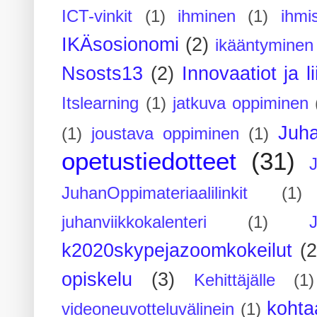
ICT-vinkit
(1)
ihminen
(1)
ihmi
IKÄsosionomi
(2)
ikääntyminen
Nsosts13
(2)
Innovaatiot ja l
Itslearning
(1)
jatkuva oppiminen
Juh
(1)
joustava oppiminen
(1)
opetustiedotteet
(31)
JuhanOppimateriaalilinkit
(1)
juhanviikkokalenteri
(1)
k2020skypejazoomkokeilut
(2
opiskelu
(3)
Kehittäjälle
(1)
kohta
videoneuvotteluvälinein
(1)