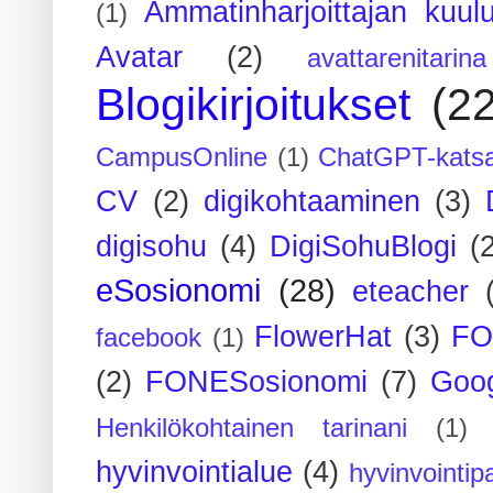
Ammatinharjoittajan kuul
(1)
Avatar
(2)
avattarenitarina
Blogikirjoitukset
(2
CampusOnline
(1)
ChatGPT-kats
CV
(2)
digikohtaaminen
(3)
digisohu
(4)
DigiSohuBlogi
(
eSosionomi
(28)
eteacher
FlowerHat
(3)
FO
facebook
(1)
(2)
FONESosionomi
(7)
Goog
Henkilökohtainen tarinani
(1)
hyvinvointialue
(4)
hyvinvointipa