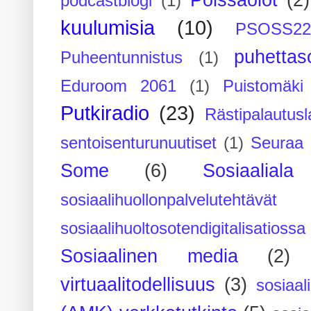
Poissaolot
(2)
podcastblogi
(1)
kuulumisia
(10)
PSOSS2
puhettaso
Puheentunnistus
(1)
Eduroom 2061
(1)
Puistomäk
Putkiradio
(23)
Rästipalautusl
sentoisenturunuutiset
(1)
Seuraa 
Some
(6)
Sosiaaliala
sosiaalihuollonpalvelutehtävät
sosiaalihuoltosotendigitalisatiossa
Sosiaalinen media
(2)
virtuaalitodellisuus
(3)
sosiaal