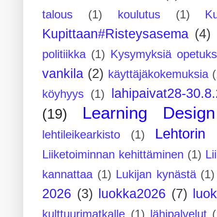
talous
(1)
koulutus
(1)
Ku
Kupittaan#Risteysasema
(4)
politiikka
(1)
Kysymyksiä opetuks
vankila
(2)
käyttäjäkokemuksia
(
lahipaivat28-30.8
köyhyys
(1)
Learning Design
(19)
Lehtorin 
lehtileikearkisto
(1)
Liiketoiminnan kehittäminen
(1)
Li
kannattaa
(1)
Lukijan kynästä
(1)
2026
(3)
luokka2026
(7)
luo
kulttuurimatkalle
(1)
lähipalvelut
(