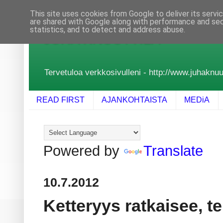
This site uses cookies from Google to deliver its servi
are shared with Google along with performance and secu
statistics, and to detect and address abuse.
JUHA KNUUTTILA
Tervetuloa verkkosivulleni - http://www.juhaknuutt
READ FIRST
AJANKOHTAISTA
MEDiA
Powered by
Translate
10.7.2012
Ketteryys ratkaisee, t