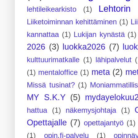
Lehtorin 
lehtileikearkisto
(1)
Liiketoiminnan kehittäminen
(1)
Li
kannattaa
(1)
Lukijan kynästä
(1)
2026
(3)
luokka2026
(7)
luo
kulttuurimatkalle
(1)
lähipalvelut
(
meta
(2)
me
(1)
mentaloffice
(1)
Missä tusinat?
(1)
Moniammatilli
MY S.K.Y
(5)
mydayelokuu
hattua
(1)
näkemysjohtaja
(1)
Opettajalle
(7)
opettajantyö
(1)
(1)
opin.fi-palvelu
(1)
opinnäy