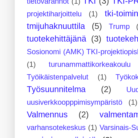
TKI
(3)
TKI-P
tietovarannot
(1)
tki-toimi
projektiharjoittelu
(1)
tmijuhaknuuttila
(5)
Trump
tuotekehittäjänä
(3)
tuotekeh
Sosionomi (AMK) TKI-projektiopis
(1)
turunammattikorkeakoulu
Työikäistenpalvelut
(1)
Työko
Työsuunnitelma
(2)
Uu
uusiverkkoopppimisympäristö
(1)
Valmennus
(2)
valmenta
varhansotekeskus
(1)
Varsinais-S