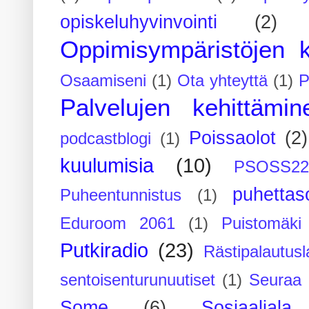
opiskeluhyvinvointi
(2)
Oppimisympäristöjen k
Osaamiseni
(1)
Ota yhteyttä
(1)
P
Palvelujen kehittämin
Poissaolot
(2)
podcastblogi
(1)
kuulumisia
(10)
PSOSS2
puhettaso
Puheentunnistus
(1)
Eduroom 2061
(1)
Puistomäk
Putkiradio
(23)
Rästipalautusl
sentoisenturunuutiset
(1)
Seuraa 
Some
(6)
Sosiaaliala