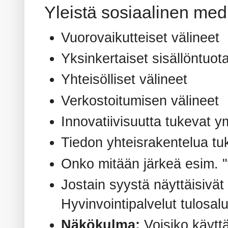
Yleistä sosiaalinen med
Vuorovaikutteiset välineet
Yksinkertaiset sisällöntuot
Yhteisölliset välineet
Verkostoitumisen välineet
Innovatiivisuutta tukevat y
Tiedon yhteisrakentelua tu
Onko mitään järkeä esim. "
Jostain syystä näyttäisivät
Hyvinvointipalvelut tulosal
Näkökulma:
Voisiko käyt