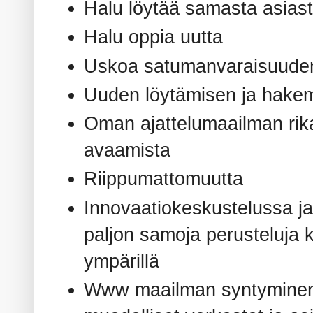
Halu löytää samasta asiast
Halu oppia uutta
Uskoa satumanvaraisuude
Uuden löytämisen ja hakem
Oman ajattelumaailman rik
avaamista
Riippumattomuutta
Innovaatiokeskustelussa ja
paljon samoja perusteluja 
ympärillä
Www maailman syntyminen: f