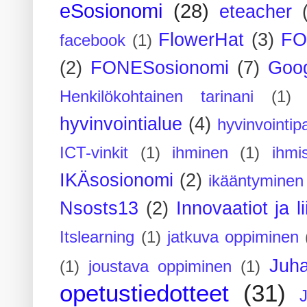
eSosionomi
(28)
eteacher
FlowerHat
(3)
FO
facebook
(1)
(2)
FONESosionomi
(7)
Goog
Henkilökohtainen tarinani
(1)
hyvinvointialue
(4)
hyvinvointipa
ICT-vinkit
(1)
ihminen
(1)
ihmi
IKÄsosionomi
(2)
ikääntyminen
Nsosts13
(2)
Innovaatiot ja l
Itslearning
(1)
jatkuva oppiminen
Juh
(1)
joustava oppiminen
(1)
opetustiedotteet
(31)