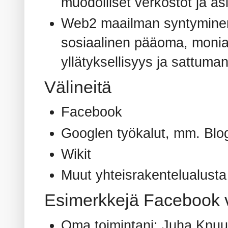
muodolliset verkostot ja as
Web2 maailman syntyminen:
sosiaalinen pääoma, monial
yllätyksellisyys ja sattuma
Välineitä
Facebook
Googlen työkalut, mm. Blo
Wikit
Muut yhteisrakentelualusta
Esimerkkejä Facebook 
Oma toimintani: Juha Knuu