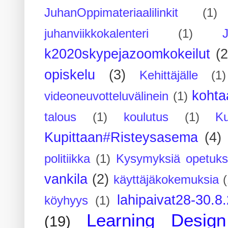
JuhanOppimateriaalilinkit
(1)
juhanviikkokalenteri
(1)
k2020skypejazoomkokeilut
(2
opiskelu
(3)
Kehittäjälle
(1)
kohta
videoneuvotteluvälinein
(1)
talous
(1)
koulutus
(1)
Ku
Kupittaan#Risteysasema
(4)
politiikka
(1)
Kysymyksiä opetuks
vankila
(2)
käyttäjäkokemuksia
(
lahipaivat28-30.8
köyhyys
(1)
Learning Design
(19)