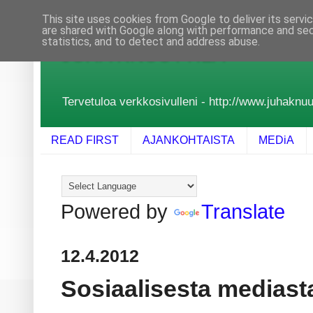
This site uses cookies from Google to deliver its servi
are shared with Google along with performance and secu
statistics, and to detect and address abuse.
JUHA KNUUTTILA
Tervetuloa verkkosivulleni - http://www.juhaknuutt
READ FIRST
AJANKOHTAISTA
MEDiA
Powered by
Translate
12.4.2012
Sosiaalisesta mediast