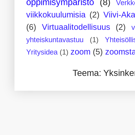
oppimisympäristö
(8)
Verkk
viikkokuulumisia
(2)
Viivi-Ak
(6)
Virtuaalitodellisuus
(2)
yhteiskuntavastuu
(1)
Yhteisöll
zoom
(5)
zoomsta
Yritysidea
(1)
Teema: Yksinker