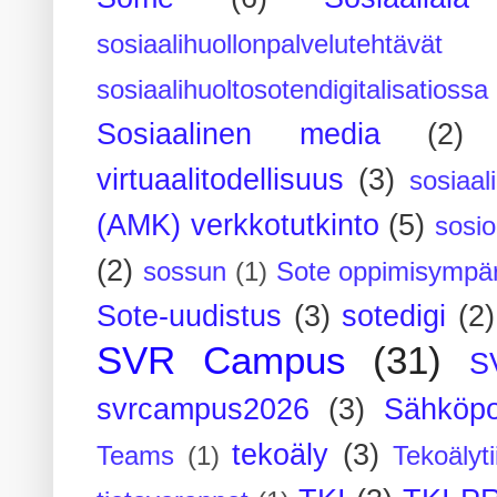
sosiaalihuollonpalvelutehtävät
sosiaalihuoltosotendigitalisatiossa
Sosiaalinen media
(2)
virtuaalitodellisuus
(3)
sosiaal
(AMK) verkkotutkinto
(5)
sosi
(2)
sossun
(1)
Sote oppimisympär
Sote-uudistus
(3)
sotedigi
(2)
SVR Campus
(31)
S
svrcampus2026
(3)
Sähköpo
tekoäly
(3)
Teams
(1)
Tekoälyti