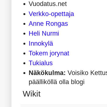
Vuodatus.net
Verkko-opettaja
Anne Rongas
Heli Nurmi
Innokylä
Tokem jorynat
Tukialus
Näkökulma:
Voisiko Kettus
päälliköllä olla blogi
Wikit