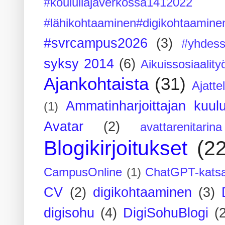
#koulullajaverkossa1412022
#lähikohtaaminen#digikohtaamine
#svrcampus2026
(3)
#yhdess
syksy 2014
(6)
Aikuissosiaality
Ajankohtaista
(31)
Ajatte
Ammatinharjoittajan kuul
(1)
Avatar
(2)
avattarenitarina
Blogikirjoitukset
(2
CampusOnline
(1)
ChatGPT-kats
CV
(2)
digikohtaaminen
(3)
digisohu
(4)
DigiSohuBlogi
(