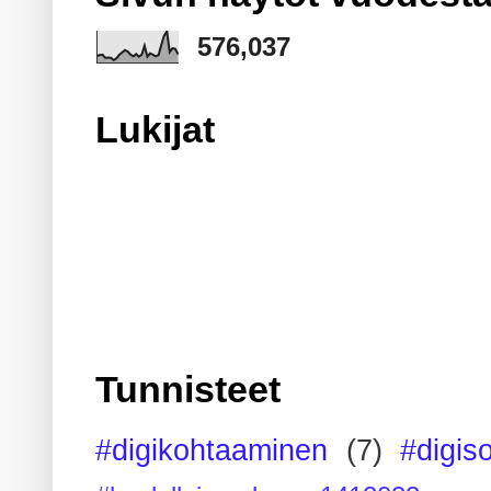
576,037
Lukijat
Tunnisteet
#digikohtaaminen
(7)
#digis